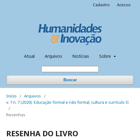
Cadastro
Acesso
Atual
Arquivos
Notícias
Sobre
Buscar
Início
/
Arquivos
/
v. 7 n. 7 (2020): Educação formal e não formal, cultura e currículo II
/
Resenhas
RESENHA DO LIVRO