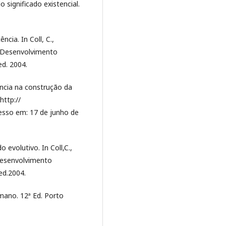
o significado existencial.
ncia. In Coll, C.,
). Desenvolvimento
ed. 2004.
uencia na construção da
http://
esso em: 17 de junho de
o evolutivo. In Coll,C.,
 Desenvolvimento
ed.2004.
mano. 12ª Ed. Porto