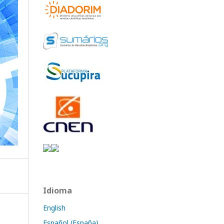
Idioma
English
Español (España)