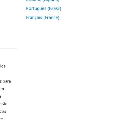
Português (Brasil)
Français (France)
elos
is para
com
a
erão
tras
te