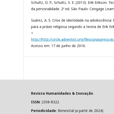
Schultz, D. P., Schultz, S. E. (2013). Erik Erikson: T
da personalidade. 2º ed. São Paulo: Cengage Learn
Suárez, A. S. Crise de identidade na adolescência:
para a práxis religiosa segundo a teoria de Erik Er
<
http://http://circle.adventist.org/files/unaspress/
Acesso em: 17 de junho de 2016.
Revista Humanidades & Inovação
ISSN
: 2358-8322
Periodicidade
: Bimestral (a partir de 2024)