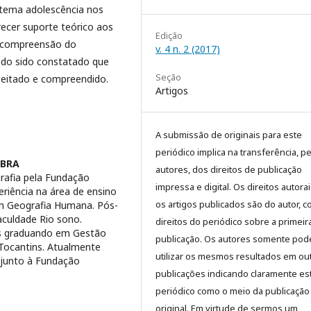
 tema adolescência nos
ecer suporte teórico aos
Edição
a compreensão do
v. 4 n. 2 (2017)
ndo sido constatado que
Seção
peitado e compreendido.
Artigos
A submissão de originais para este
periódico implica na transferência, p
LBRA
autores, dos direitos de publicação
rafia pela Fundação
impressa e digital. Os direitos autora
eriência na área de ensino
os artigos publicados são do autor, 
m Geografia Humana. Pós-
aculdade Rio sono.
direitos do periódico sobre a primeir
s graduando em Gestão
publicação. Os autores somente pod
 Tocantins. Atualmente
utilizar os mesmos resultados em ou
r junto à Fundação
publicações indicando claramente es
periódico como o meio da publicação
original. Em virtude de sermos um