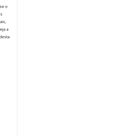
-se o
es
ais,
eja a
desta