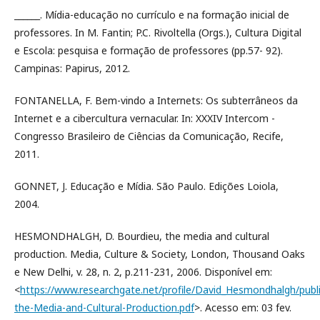
______. Mídia-educação no currículo e na formação inicial de
professores. In M. Fantin; P.C. Rivoltella (Orgs.), Cultura Digital
e Escola: pesquisa e formação de professores (pp.57- 92).
Campinas: Papirus, 2012.
FONTANELLA, F. Bem-vindo a Internets: Os subterrâneos da
Internet e a cibercultura vernacular. In: XXXIV Intercom -
Congresso Brasileiro de Ciências da Comunicação, Recife,
2011.
GONNET, J. Educação e Mídia. São Paulo. Edições Loiola,
2004.
HESMONDHALGH, D. Bourdieu, the media and cultural
production. Media, Culture & Society, London, Thousand Oaks
e New Delhi, v. 28, n. 2, p.211-231, 2006. Disponível em:
<
https://www.researchgate.net/profile/David_Hesmondhalgh/pub
the-Media-and-Cultural-Production.pdf
>. Acesso em: 03 fev.