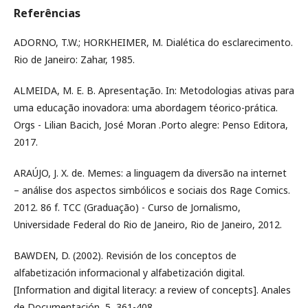
Referências
ADORNO, T.W.; HORKHEIMER, M. Dialética do esclarecimento.
Rio de Janeiro: Zahar, 1985.
ALMEIDA, M. E. B. Apresentação. In: Metodologias ativas para
uma educação inovadora: uma abordagem téorico-prática.
Orgs - Lilian Bacich, José Moran .Porto alegre: Penso Editora,
2017.
ARAÚJO, J. X. de. Memes: a linguagem da diversão na internet
– análise dos aspectos simbólicos e sociais dos Rage Comics.
2012. 86 f. TCC (Graduação) - Curso de Jornalismo,
Universidade Federal do Rio de Janeiro, Rio de Janeiro, 2012.
BAWDEN, D. (2002). Revisión de los conceptos de
alfabetización informacional y alfabetización digital.
[Information and digital literacy: a review of concepts]. Anales
de Documentación, 5, 361-408.