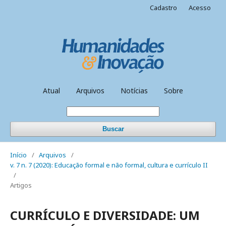
Cadastro
Acesso
Atual
Arquivos
Notícias
Sobre
Buscar
Início
/
Arquivos
/
v. 7 n. 7 (2020): Educação formal e não formal, cultura e currículo II
/
Artigos
CURRÍCULO E DIVERSIDADE: UM