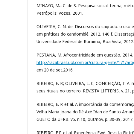
MINAYO, Ma C. de S. Pesquisa social: teoria, méto
Petrópolis: Vozes, 2001.
OLIVEIRA, C. N. de. Discursos do sagrado: o uso 
em práticas do candomblé. 2012. 140 f. Disserta
Universidade Federal de Roraima, Boa Vista, 2012
PESTANA, M. Afrocentricidade em questão, 2014. 
http://racabrasil.uol.com.br/cultura-gente/171/ar
em 20 de set.2016.
RIBEIRO, E. P.; OLIVEIRA, L. C; CONCEIÇÃO, T. A in
seus rituais no terreiro. REVISTA LITTERIS, v. 21, p
RIBEIRO, E. P. et al. A importância da comemora
Velha Maria Joana do Ilê Axé Idan de Santo Amar
GUETO da UFRB. v5. n.10, out/nov. p. 30-39, 2017.
RIBEIRO, E.P. et al. Experiência-Ewé. Revista Elet