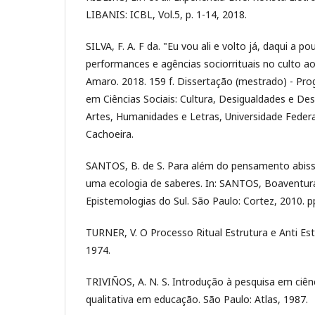
LIBANIS: ICBL, Vol.5, p. 1-14, 2018.
SILVA, F. A. F da. "Eu vou ali e volto já, daqui a 
performances e agências sociorrituais no culto 
Amaro. 2018. 159 f. Dissertação (mestrado) - P
em Ciências Sociais: Cultura, Desigualdades e De
Artes, Humanidades e Letras, Universidade Feder
Cachoeira.
SANTOS, B. de S. Para além do pensamento abissal
uma ecologia de saberes. In: SANTOS, Boaventur
Epistemologias do Sul. São Paulo: Cortez, 2010. pp
TURNER, V. O Processo Ritual Estrutura e Anti Est
1974.
TRIVIÑOS, A. N. S. Introdução à pesquisa em ciênc
qualitativa em educação. São Paulo: Atlas, 1987.