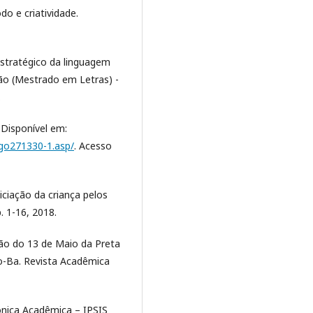
do e criatividade.
estratégico da linguagem
ção (Mestrado em Letras) -
.
Disponível em:
tigo271330-1.asp/
. Acesso
iciação da criança pelos
. 1-16, 2018.
ção do 13 de Maio da Preta
o-Ba. Revista Acadêmica
rônica Acadêmica – IPSIS