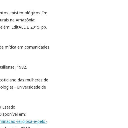
ntos epistemológicos. In:
turais na Amazônia:
 Belém: EditAEDI, 2015. pp.
ade mítica em comunidades
iliense, 1982.
cotidiano das mulheres de
logia) - Universidade de
lo Estado
Disponível em:
iminacao-religiosa-e-pelo-