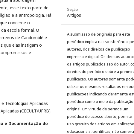
ligada à abordagem
ente, esse texto parte de
Seção
ligião e a antropologia. Há
Artigos
 que concerne o
 da escola formal. O
A submissão de originais para este
rreiros de Candomblé e
periódico implica na transferência, p
z que elas instigam o
autores, dos direitos de publicação
 compromissos e
impressa e digital. Os direitos autora
os artigos publicados são do autor, 
direitos do periódico sobre a primeir
publicação. Os autores somente pod
utilizar os mesmos resultados em ou
publicações indicando claramente es
periódico como o meio da publicação
s e Tecnologias Aplicadas
original. Em virtude de sermos um
s Aplicadas (CECULT/UFRB).
periódico de acesso aberto, permite
ia e Documentação do
uso gratuito dos artigos em aplicaçõ
educacionais, científicas, não comerci