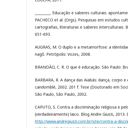
_________. Educação e saberes culturais: apontame
PACHECO et al. (Orgs). Pesquisas em estudos cul
cartografias, literaturas e saberes interculturais.
651-693.
AUGRAS, M. O duplo e a metamorfose: a identid
nagô. Petrópolis: Vozes, 2008.
BRANDÃO, C. R. O que é educação. São Paulo: Bras
BARBARA, R. A dança das Aiabás: dança, corpo e 
candomblé, 2002. 201 f. Tese (Doutorado em Socio
São Paulo, São Paulo, 2002.
CAPUTO, S. Contra a discriminação religiosa e pe
(verdadeiramente) laico. Blog Andre Giusti, 2013. 
http://www.andregiusti.com.br/site/contra-a-discr