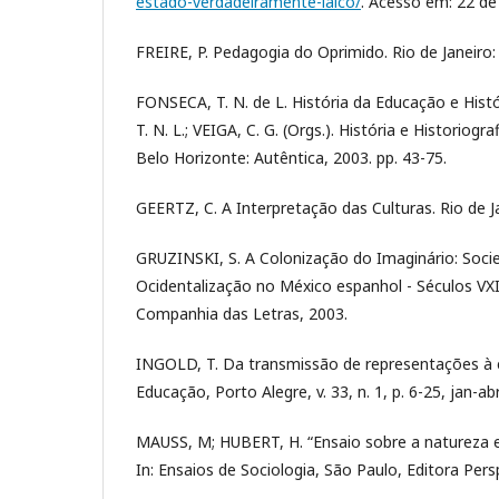
estado-verdadeiramente-laico/
. Acesso em: 22 de
FREIRE, P. Pedagogia do Oprimido. Rio de Janeiro:
FONSECA, T. N. de L. História da Educação e Histó
T. N. L.; VEIGA, C. G. (Orgs.). História e Historiogr
Belo Horizonte: Autêntica, 2003. pp. 43-75.
GEERTZ, C. A Interpretação das Culturas. Rio de J
GRUZINSKI, S. A Colonização do Imaginário: Soci
Ocidentalização no México espanhol - Séculos VXI 
Companhia das Letras, 2003.
INGOLD, T. Da transmissão de representações à
Educação, Porto Alegre, v. 33, n. 1, p. 6-25, jan-abr
MAUSS, M; HUBERT, H. “Ensaio sobre a natureza e 
In: Ensaios de Sociologia, São Paulo, Editora Pers