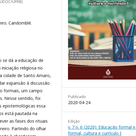
NUDOC/UFRB)
eiro. Candomblé.
o se dá a educação de
 iniciação religiosa no
a cidade de Santo Amaro,
dar expansão à discussão
o formais, um campo
Publicado
. Nesse sentido, foi
2020-04-24
s epistemológicas essa
os está pautada na
ever as fases dos rituais
Edição
v. 7 n. 6 (2020): Educação formal 
eiro. Partindo do olhar
formal, cultura e currículo I