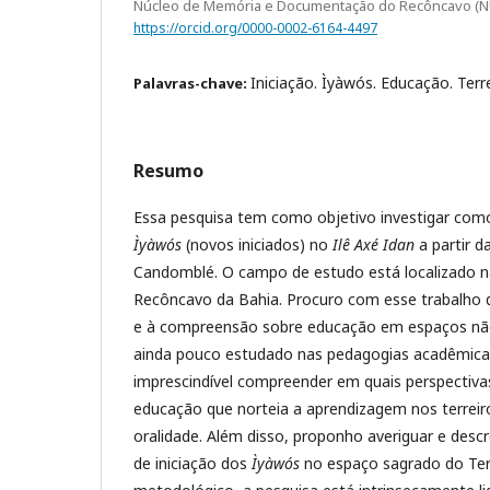
Núcleo de Memória e Documentação do Recôncavo (
https://orcid.org/0000-0002-6164-4497
Iniciação. Ìyàwós. Educação. Terr
Palavras-chave:
Resumo
Essa pesquisa tem como objetivo investigar com
Ìyàwós
(novos iniciados) no
Ilê Axé Idan
a partir da
Candomblé. O campo de estudo está localizado n
Recôncavo da Bahia. Procuro com esse trabalho 
e à compreensão sobre educação em espaços nã
ainda pouco estudado nas pedagogias acadêmicas
imprescindível compreender em quais perspectiva
educação que norteia a aprendizagem nos terreir
oralidade. Além disso, proponho averiguar e descr
de iniciação dos
Ìyàwós
no espaço sagrado do Terr