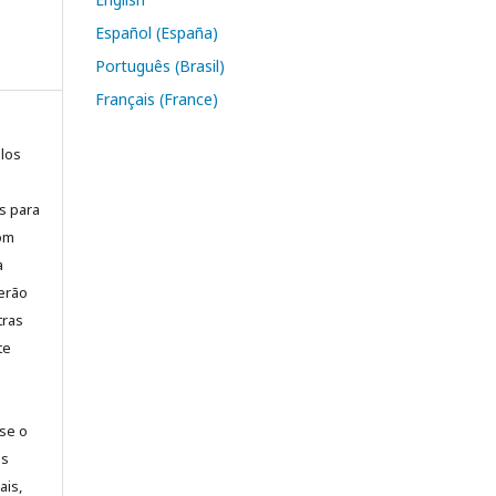
Español (España)
Português (Brasil)
Français (France)
elos
is para
com
a
erão
tras
te
-se o
es
ais,