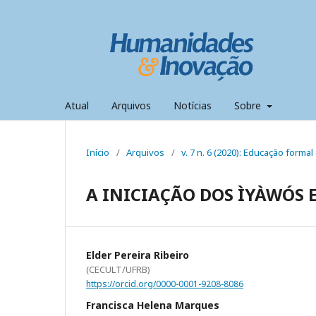
Atual
Arquivos
Notícias
Sobre
Início
/
Arquivos
/
v. 7 n. 6 (2020): Educação formal 
A INICIAÇÃO DOS ÌYÀWÓS 
Elder Pereira Ribeiro
(CECULT/UFRB)
https://orcid.org/0000-0001-9208-8086
Francisca Helena Marques