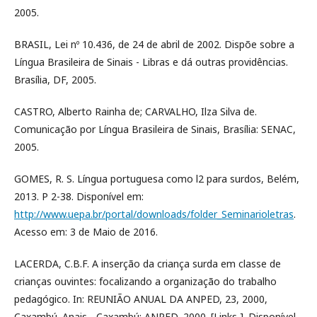
2005.
BRASIL, Lei nº 10.436, de 24 de abril de 2002. Dispõe sobre a
Língua Brasileira de Sinais - Libras e dá outras providências.
Brasília, DF, 2005.
CASTRO, Alberto Rainha de; CARVALHO, Ilza Silva de.
Comunicação por Língua Brasileira de Sinais, Brasília: SENAC,
2005.
GOMES, R. S. Língua portuguesa como l2 para surdos, Belém,
2013. P 2-38. Disponível em:
http://www.uepa.br/portal/downloads/folder_Seminarioletras
.
Acesso em: 3 de Maio de 2016.
LACERDA, C.B.F. A inserção da criança surda em classe de
crianças ouvintes: focalizando a organização do trabalho
pedagógico. In: REUNIÃO ANUAL DA ANPED, 23, 2000,
Caxambú. Anais... Caxambú: ANPED, 2000. [Links ]. Disponível