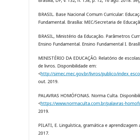
Brasília, DF, v. 132, n. 158, p. 12, 16 ago. 2018. Seç
BRASIL. Base Nacional Comum Curricular: Educaçã
Fundamental. Brasília: MEC/Secretaria de Educaçã
BRASIL, Ministério da Educação. Parâmetros Curri
Ensino Fundamental. Ensino Fundamental I. Brasíl
MINISTÉRIO DA EDUCAÇÃO. Relatório de escolas p
de livros. Disponibilidade em:
<
http://simec.mec.gov.br/livros/publico/index_esc
out. 2019.
PALAVRAS HOMÓFONAS. Norma Culta. Disponibil
<
https://www.normaculta.com.br/palavras-homof
2019.
PILATI, E. Linguística, gramática e aprendizagem a
2017.