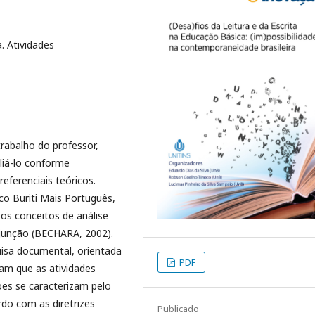
a. Atividades
trabalho do professor,
liá-lo conforme
referenciais teóricos.
ico Buriti Mais Português,
os conceitos de análise
onjunção (BECHARA, 2002).
isa documental, orientada
PDF
ram que as atividades
ões se caracterizam pelo
rdo com as diretrizes
Publicado