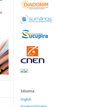
Idioma
English
Español (España)