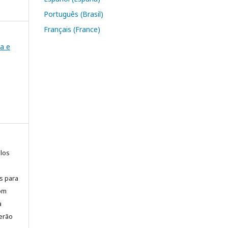
Português (Brasil)
Français (France)
ra e
elos
is para
com
a
erão