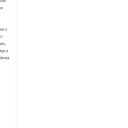
tras
te
-se o
es
ais,
eja a
desta