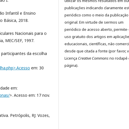
ão I.
utilizar os mesmos resultados em ou
publicações indicando claramente es
o Infantil e Ensino
periódico como o meio da publicação
o Básica, 2018.
original. Em virtude de sermos um
periódico de acesso aberto, permite
culares Nacionais para o
uso gratuito dos artigos em aplicaçõ
ia, MEC/SEF, 1997.
educacionais, científicas, não comerci
desde que citada a fonte (por favor, v
articipantes da escolha
Licença
Creative Commons
no rodapé 
página).
olha.php>.Acesso
em: 30
idade em:
onas/
>. Acesso em: 17 nov.
tiva. Petrópolis, RJ: Vozes,