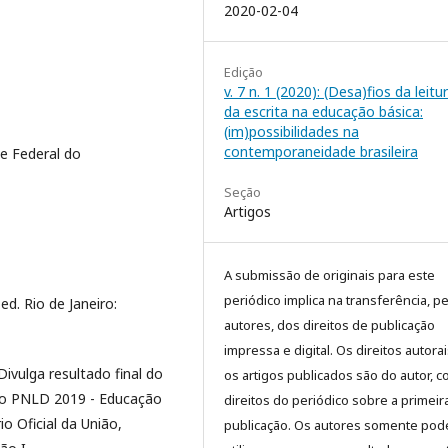
2020-02-04
Edição
v. 7 n. 1 (2020): (Desa)fios da leitu
da escrita na educação básica:
(im)possibilidades na
contemporaneidade brasileira
e Federal do
Seção
Artigos
A submissão de originais para este
periódico implica na transferência, p
d. Rio de Janeiro:
autores, dos direitos de publicação
impressa e digital. Os direitos autora
ivulga resultado final do
os artigos publicados são do autor, 
ico PNLD 2019 - Educação
direitos do periódico sobre a primeir
io Oficial da União,
publicação. Os autores somente pod