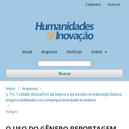
Cadastro
Acesso
Atual
Arquivos
Notícias
Sobre
Buscar
Início
/
Arquivos
/
v. 7 n. 1 (2020): (Desa)fios da leitura e da escrita na educação básica:
(im)possibilidades na contemporaneidade brasileira
/
Artigos
O USO DO GÊNERO REPORTAGEM