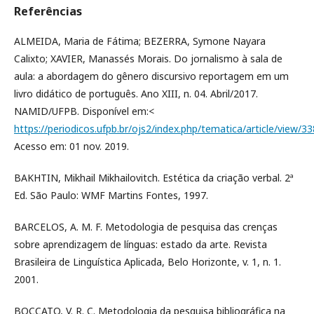
Referências
ALMEIDA, Maria de Fátima; BEZERRA, Symone Nayara
Calixto; XAVIER, Manassés Morais. Do jornalismo à sala de
aula: a abordagem do gênero discursivo reportagem em um
livro didático de português. Ano XIII, n. 04. Abril/2017.
NAMID/UFPB. Disponível em:<
https://periodicos.ufpb.br/ojs2/index.php/tematica/article/view/3
Acesso em: 01 nov. 2019.
BAKHTIN, Mikhail Mikhailovitch. Estética da criação verbal. 2ª
Ed. São Paulo: WMF Martins Fontes, 1997.
BARCELOS, A. M. F. Metodologia de pesquisa das crenças
sobre aprendizagem de línguas: estado da arte. Revista
Brasileira de Linguística Aplicada, Belo Horizonte, v. 1, n. 1.
2001.
BOCCATO, V. R. C. Metodologia da pesquisa bibliográfica na