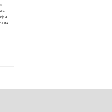
es
ais,
eja a
desta