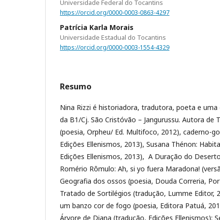
Universidade Federal do Tocantins
https://orcid.org/0000-0003-0863-4297
Patrícia Karla Morais
Universidade Estadual do Tocantins
https://orcid.org/0000-0003-1554-4329
Resumo
Nina Rizzi é historiadora, tradutora, poeta e uma
da B1/Cj. São Cristóvão – Jangurussu. Autora de 
(poesia, Orpheu/ Ed. Multifoco, 2012), caderno-go
Edições Ellenismos, 2013), Susana Thénon: Habit
Edições Ellenismos, 2013), A Duração do Deserto 
Romério Rômulo: Ah, si yo fuera Maradona! (vers
Geografia dos ossos (poesia, Douda Correria, Por
Tratado de Sortilégios (tradução, Lumme Editor, 
um banzo cor de fogo (poesia, Editora Patuá, 2017
Árvore de Diana (tradução, Edições Ellenismos); S