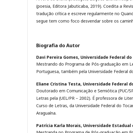
(poesia, Editora Jabuticaba, 2019). Coedita a Re
tradução crítica e escreve regularmente no Quand
segue tem como foco desvendar sobre os caminh
Biografia do Autor
Davi Pereira Gomes,
Universidade Federal do
Mestrando do Programa de Pós-graduação em Letr
Portuguesa, também pela Universidade Federal do
Eliane Cristina Testa,
Universidade Federal d
Doutorado em Comunicação e Semiótica (PUC/SP
Letras pela (UEL/PR – 2002). É professora de Lit
Curso de Letras, da Universidade Federal do Toc
Araguaína.
Patrícia Karla Morais,
Universidade Estadual 
Mestranda no Programa de Pós-graduação em En