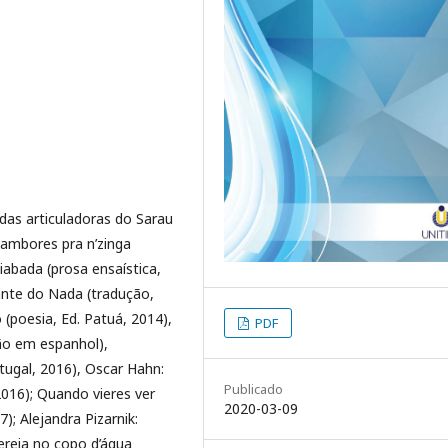
 das articuladoras do Sarau
Tambores pra n’zinga
iabada (prosa ensaística,
ante do Nada (tradução,
(poesia, Ed. Patuá, 2014),
PDF
ão em espanhol),
tugal, 2016), Oscar Hahn:
Publicado
2016); Quando vieres ver
2020-03-09
); Alejandra Pizarnik:
ereia no copo d’água