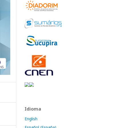
Idioma
English
Español (España)