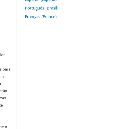
Português (Brasil)
Français (France)
elos
is para
com
a
erão
tras
te
-se o