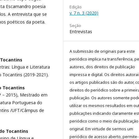
vista Escamandro poesia
Edição
v. 7 n. 3 (2020)
os. A entrevista que se
os poéticos da poeta.
Seção
Entrevistas
A submissão de originais para este
periódico implica na transferência, p
 Tocantins
autores, dos direitos de publicação
as: Língua e Literatura
impressa e digital. Os direitos autora
 Tocantins (2019-2021).
os artigos publicados são do autor, 
o Tocantins
direitos do periódico sobre a primeir
 – 2015), Mestrado em
publicação. Os autores somente pod
eratura Portuguesa do
utilizar os mesmos resultados em ou
antins /UFT/Câmpus de
publicações indicando claramente es
periódico como o meio da publicação
original. Em virtude de sermos um
do Tocantins
periódico de acesso aberto, permite
sino de Língua e