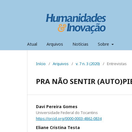
Atual
Arquivos
Notícias
Sobre
Início
/
Arquivos
/
v. 7 n. 3 (2020)
/
Entrevistas
PRA NÃO SENTIR (AUTO)PI
Davi Pereira Gomes
Universidade Federal do Tocantins
https://orcid.org/0000-0003-4862-0834
Eliane Cristina Testa