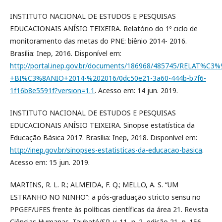
INSTITUTO NACIONAL DE ESTUDOS E PESQUISAS
EDUCACIONAIS ANÍSIO TEIXEIRA. Relatório do 1º ciclo de
monitoramento das metas do PNE: biênio 2014- 2016.
Brasília: Inep, 2016. Disponível em:
http://portal.inep.gov.br/documents/186968/485745/RE
+BI%C3%8ANIO+2014-%202016/0dc50e21-3a60-444b-b7f6-
1f16b8e5591f?version=1.1
. Acesso em: 14 jun. 2019.
INSTITUTO NACIONAL DE ESTUDOS E PESQUISAS
EDUCACIONAIS ANÍSIO TEIXEIRA. Sinopse estatística da
Educação Básica 2017. Brasília: Inep, 2018. Disponível em:
http://inep.gov.br/sinopses-estatisticas-da-educacao-basica
.
Acesso em: 15 jun. 2019.
MARTINS, R. L. R.; ALMEIDA, F. Q.; MELLO, A. S. “UM
ESTRANHO NO NINHO”: a pós-graduação stricto sensu no
PPGEF/UFES frente às políticas científicas da área 21. Revista
Ciências Humanas. Taubaté/SP, v. 11, n. 2, edição 21, p. 156-