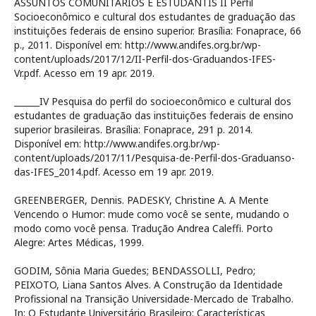
ASSUNTOS COMUNITÁRIOS E ESTUDANTIS II Perfil
Socioeconômico e cultural dos estudantes de graduação das
instituições federais de ensino superior. Brasília: Fonaprace, 66
p., 2011. Disponível em: http://www.andifes.org.br/wp-
content/uploads/2017/12/II-Perfil-dos-Graduandos-IFES-
Vr.pdf. Acesso em 19 apr. 2019.
______IV Pesquisa do perfil do socioeconômico e cultural dos
estudantes de graduação das instituições federais de ensino
superior brasileiras. Brasília: Fonaprace, 291 p. 2014.
Disponível em: http://www.andifes.org.br/wp-
content/uploads/2017/11/Pesquisa-de-Perfil-dos-Graduanso-
das-IFES_2014.pdf. Acesso em 19 apr. 2019.
GREENBERGER, Dennis. PADESKY, Christine A. A Mente
Vencendo o Humor: mude como você se sente, mudando o
modo como você pensa. Tradução Andrea Caleffi. Porto
Alegre: Artes Médicas, 1999.
GODIM, Sônia Maria Guedes; BENDASSOLLI, Pedro;
PEIXOTO, Liana Santos Alves. A Construção da Identidade
Profissional na Transição Universidade-Mercado de Trabalho.
In: O Estudante Universitário Brasileiro: Características