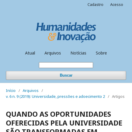
Cadastro
Acesso
Atual
Arquivos
Notícias
Sobre
Buscar
Início
/
Arquivos
/
v. 6 n. 9 (2019): Universidade, pressões e adoecimento 2
/
Artigos
QUANDO AS OPORTUNIDADES
OFERECIDAS PELA UNIVERSIDADE
SÃO TRANSFORMADAS EM