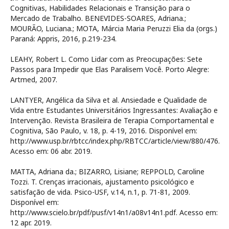
Cognitivas, Habilidades Relacionais e Transição para o
Mercado de Trabalho. BENEVIDES-SOARES, Adriana.;
MOURÃO, Luciana.; MOTA, Márcia Maria Peruzzi Elia da (orgs.)
Paraná: Appris, 2016, p.219-234.
LEAHY, Robert L. Como Lidar com as Preocupações: Sete
Passos para Impedir que Elas Paralisem Você. Porto Alegre:
Artmed, 2007.
LANTYER, Angélica da Silva et al. Ansiedade e Qualidade de
Vida entre Estudantes Universitários Ingressantes: Avaliação e
Intervenção. Revista Brasileira de Terapia Comportamental e
Cognitiva, São Paulo, v. 18, p. 4-19, 2016. Disponível em:
http://www.usp.br/rbtcc/index.php/RBTCC/article/view/880/476.
Acesso em: 06 abr. 2019.
MATTA, Adriana da.; BIZARRO, Lisiane; REPPOLD, Caroline
Tozzi. T. Crenças irracionais, ajustamento psicológico e
satisfação de vida. Psico-USF, v.14, n.1, p. 71-81, 2009.
Disponível em:
http://www.scielo.br/pdf/pusf/v14n1/a08v14n1.pdf. Acesso em:
12 apr. 2019.