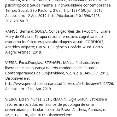
psicotrópicos: Saúde mental e individualidade contemporânea.
Tempo Social, São Paulo, v. 27, n. 1, p. 139-159, Jun. 2015.
Acesso em: 12 Apr. 2019. http://dx.doi.org/10.1590/0103-
20702015017.
RANGÉ, Bernard; SOUSA, Conceição Reis de; FALCONE, Eliane
Mary de Oliveira. Terapia racional-emotiva, cognitiva e do
esquema In: Psicoterapias: abordagens atuais. CORDIOLI,
Aristides Volpato; GREVET, Eugêncio Horácio. 4. ed. Porto
Alegre: Artmed, 2019.
VIEIRA, Érico.Douglas.; STENGEL, Márcia. Individualismo,
liberdade e insegurança na Pós-modernidade. Estudos
Contemporâneos da Subjetividade, v.2, n.2, p. 345-357, 2012.
Disponível em:
http://www.periodicoshumanas.uff.br/ecos/article/view/740/726.
Acesso em 12 de Apr. 2019.
VIEIRA, Lidiani Nunes; SCHERMANN, Lígia Braun. Estresse e
fatores associados em alunos de psicologia de uma
universidade particular do sul do Brasil. Aletheia, Canoas, n.
46, p.120-130, abr. 2015. Disponível em: