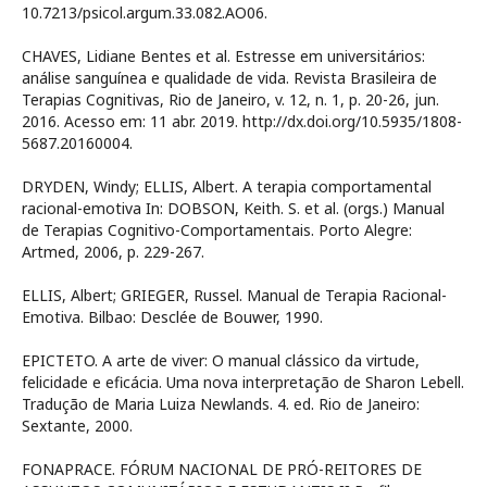
10.7213/psicol.argum.33.082.AO06.
CHAVES, Lidiane Bentes et al. Estresse em universitários:
análise sanguínea e qualidade de vida. Revista Brasileira de
Terapias Cognitivas, Rio de Janeiro, v. 12, n. 1, p. 20-26, jun.
2016. Acesso em: 11 abr. 2019. http://dx.doi.org/10.5935/1808-
5687.20160004.
DRYDEN, Windy; ELLIS, Albert. A terapia comportamental
racional-emotiva In: DOBSON, Keith. S. et al. (orgs.) Manual
de Terapias Cognitivo-Comportamentais. Porto Alegre:
Artmed, 2006, p. 229-267.
ELLIS, Albert; GRIEGER, Russel. Manual de Terapia Racional-
Emotiva. Bilbao: Desclée de Bouwer, 1990.
EPICTETO. A arte de viver: O manual clássico da virtude,
felicidade e eficácia. Uma nova interpretação de Sharon Lebell.
Tradução de Maria Luiza Newlands. 4. ed. Rio de Janeiro:
Sextante, 2000.
FONAPRACE. FÓRUM NACIONAL DE PRÓ-REITORES DE