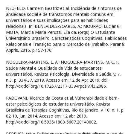
NEUFELD, Carmem Beatriz et al. Incidência de sintomas de
ansiedade social e de transtornos mentais comuns em
universitários e suas implicações para as habilidades
relacionais. In: BENEVIDES-SOARES, A.; MOURÃO, Luciana.;
MOTA, Márcia Maria Peruzzi. Elia da. (orgs) O Estudante
Universitário Brasileiro: Características Cognitivas, Habilidades
Relacionais e Transição para o Mercado de Trabalho. Paraná:
Appris, 2016, p.157-176.
NOGUEIRA-MARTINS, L. A.; NOGUEIRA-MARTINS, M. C. F.
Saúde Mental e Qualidade de Vida de estudantes
universitários. Revista Psicologia, Diversidade e Saúde. v. 7,
n.3, p. 334-37, 2018. Acesso em: 12 de Apr. 2019. doi:
http://dx.doi.org/10.17267/2317-3394rpds.v7i3.2086.
PADOVANI, Ricardo da Costa et al. Vulnerabilidade e bem-
estar psicológicos do estudante universitário. Revista
Brasileira de Terapias Cognitivas, Rio de Janeiro, v. 10, n. 1, p.
02-10, jun. 2014. Acesso em: 12 abr. 2019.
http://dx.doi.org/10.5935/1808-5687.20140002.
PERRUSI, Artur. Sofrimento psíquico, individualismo e uso de