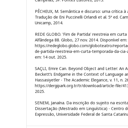
PÊCHEUX, M. Semântica e discurso: uma crítica à 
Tradução de Eni Puccinelli Orlandi et al. 5ª ed. Ca
Unicamp, 2014.
REDE GLOBO. 'Fim de Partida' reestreia em curta
Alfândega 88. Globo, 27 nov. 2014. Disponível em:
https://redeglobo.globo.com/globoteatro/reporta
de-partida-reestreia-em-curta-temporada-da-cia-
em: 14 out. 2025.
SAÇLI, Emre Can. Beyond Object and Letter: An A
Beckett’s Endgame in the Context of Language a
Hassasiyetler - The Academic Elegance, v. 11, n. 2
https://dergipark.org.tr/tr/download/article-file/
2025.
SENEM, Janaína. Da inscrição do sujeito na escrit
Dissertação (Mestrado em Linguística) - Centro
Expressão, Universidade Federal de Santa Catarina