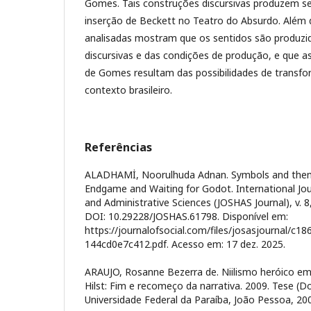
Gomes. Tais construções discursivas produzem s
inserção de Beckett no Teatro do Absurdo. Além d
analisadas mostram que os sentidos são produzid
discursivas e das condições de produção, e que 
de Gomes resultam das possibilidades de transfo
contexto brasileiro.
Referências
ALADHAMİ, Noorulhuda Adnan. Symbols and them
Endgame and Waiting for Godot. International Jou
and Administrative Sciences (JOSHAS Journal), v. 8,
DOI: 10.29228/JOSHAS.61798. Disponível em:
https://journalofsocial.com/files/josasjournal/c1
144cd0e7c412.pdf. Acesso em: 17 dez. 2025.
ARAUJO, Rosanne Bezerra de. Niilismo heróico em
Hilst: Fim e recomeço da narrativa. 2009. Tese (
Universidade Federal da Paraíba, João Pessoa, 20