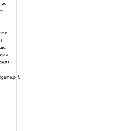
tras
te
-se o
es
ais,
eja a
desta
dgame.pdf.