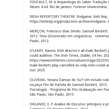
FOUCAULT, M. A Arqueologia do Saber. Tradução d
Neves. 8.ed. Rio de Janeiro: Forense Universitária,
IRISH REPERTORY THEATRE. Endgame. Irish Rep, J
https://irishrep.org/production-archive/endgame. 
MERÇON, Francisco Elias Simão. Samuel Beckett: do
2012. Tese (Doutorado em Linguística). - Univers
Paulo, 2012.
O’LEARY, Naomi. Irish director’s all-male Beckett 
could audition. The Irish Times, Dublin, 04 fev. 20
https://www.irishtimes.com/culture/stage/2023/02/0
male-beckett-play-cancelled-as-only-men-could-au
out. 2025.
OLIVEIRA, Yonara Dantas de. Eu?! Um estudo sob
na peça Fim de Partida de Samuel Beckett. 2015
Psicologia) - Programa de Pós-Graduação em Psic
São Paulo, São Paulo, 2015.
ORLANDI, E. P. Análise de Discurso: princípios e 
Campinas, SP. Pontes Editores, 2013.