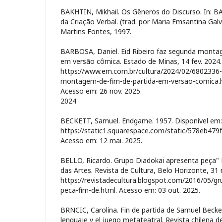
BAKHTIN, Mikhail. Os Gêneros do Discurso. In: BA
da Criação Verbal. (trad. por Maria Emsantina Galv
Martins Fontes, 1997.
BARBOSA, Daniel. Eid Ribeiro faz segunda montag
em versão cômica. Estado de Minas, 14 fev. 2024.
https://www.em.com.br/cultura/2024/02/6802336-e
montagem-de-fim-de-partida-em-versao-comica.h
Acesso em: 26 nov. 2025.
2024
BECKETT, Samuel. Endgame. 1957. Disponível em:
https://static1.squarespace.com/static/578eb4
Acesso em: 12 mai. 2025.
BELLO, Ricardo. Grupo Diadokai apresenta peça" 
das Artes. Revista de Cultura, Belo Horizonte, 31 
https://revistadecultura.blogspot.com/2016/05/gr
peca-fim-de.html. Acesso em: 03 out. 2025.
BRNCIC, Carolina. Fin de partida de Samuel Becket
lenguaje y el juego metateatral. Revista chilena de 