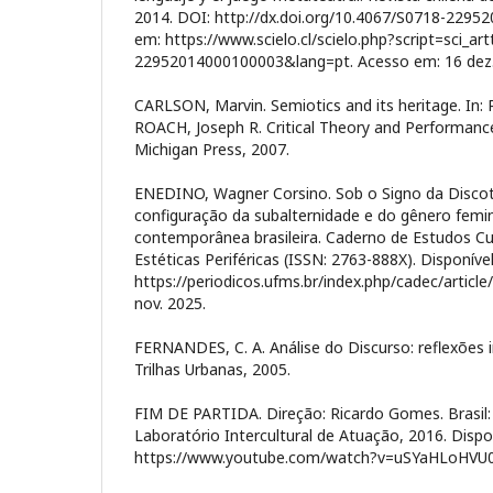
2014. DOI: http://dx.doi.org/10.4067/S0718-2295
em: https://www.scielo.cl/scielo.php?script=sci_a
22952014000100003&lang=pt. Acesso em: 16 dez
CARLSON, Marvin. Semiotics and its heritage. In: R
ROACH, Joseph R. Critical Theory and Performance.
Michigan Press, 2007.
ENEDINO, Wagner Corsino. Sob o Signo da Discote
configuração da subalternidade e do gênero femi
contemporânea brasileira. Caderno de Estudos Cultu
Estéticas Periféricas (ISSN: 2763-888X). Disponíve
https://periodicos.ufms.br/index.php/cadec/articl
nov. 2025.
FERNANDES, C. A. Análise do Discurso: reflexões i
Trilhas Urbanas, 2005.
FIM DE PARTIDA. Direção: Ricardo Gomes. Brasil:
Laboratório Intercultural de Atuação, 2016. Dispo
https://www.youtube.com/watch?v=uSYaHLoHVU0. 