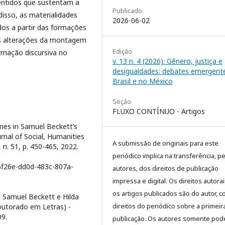
entidos que sustentam a
Publicado
isso, as materialidades
2026-06-02
os a partir das formações
as alterações da montagem
Edição
rmação discursiva no
v. 13 n. 4 (2026): Gênero, justiça e
desigualdades: debates emergent
Brasil e no México
Seção
FLUXO CONTÍNUO - Artigos
es in Samuel Beckett’s
rnal of Social, Humanities
A submissão de originais para este
 n. 51, p. 450-465, 2022.
periódico implica na transferência, p
86f26e-dd0d-483c-807a-
autores, dos direitos de publicação
impressa e digital. Os direitos autora
os artigos publicados são do autor, 
 Samuel Beckett e Hilda
direitos do periódico sobre a primeir
Doutorado em Letras) -
09.
publicação. Os autores somente pod