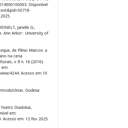
2014000100003. Disponível
rttext&pid=S0718-
.2025.
EINELT, Janelle G.;
 Ann Arbor : University of
que, de Plínio Marcos: a
nino na cena
rais, v. 8 n. 16 (2016):
l em:
e/view/4244. Acesso em 10
ntrodutórias. Goiânia:
 Teatro Diadokai,
nível em:
Acesso em: 12 fev. 2025.