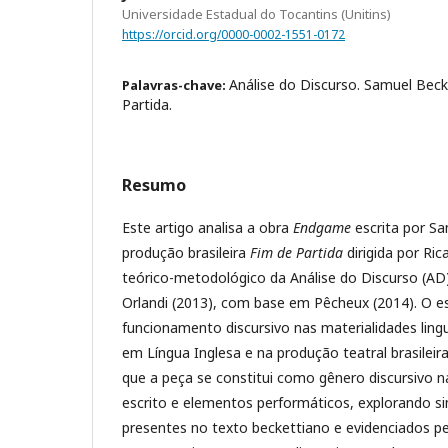
Universidade Estadual do Tocantins (Unitins)
https://orcid.org/0000-0002-1551-0172
Análise do Discurso. Samuel Bec
Palavras-chave:
Partida.
Resumo
Este artigo analisa a obra
Endgame
escrita por S
produção brasileira
Fim de Partida
dirigida por Ri
teórico-metodológico da Análise do Discurso (AD
Orlandi (2013), com base em Pêcheux (2014). O e
funcionamento discursivo nas materialidades lingu
em Língua Inglesa e na produção teatral brasileir
que a peça se constitui como gênero discursivo n
escrito e elementos performáticos, explorando 
presentes no texto beckettiano e evidenciados pe