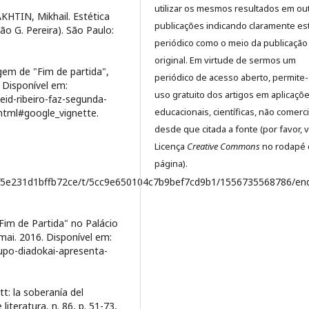
utilizar os mesmos resultados em ou
KHTIN, Mikhail. Estética
publicações indicando claramente es
ão G. Pereira). São Paulo:
periódico como o meio da publicação
original. Em virtude de sermos um
em de "Fim de partida",
periódico de acesso aberto, permite
 Disponível em:
uso gratuito dos artigos em aplicaçõ
id-ribeiro-faz-segunda-
educacionais, científicas, não comerci
tml#google_vignette.
desde que citada a fonte (por favor, v
Licença
Creative Commons
no rodapé 
página).
79f5e231d1bffb72ce/t/5cc9e650104c7b9bef7cd9b1/1556735568786/en
Fim de Partida" no Palácio
mai. 2016. Disponível em:
upo-diadokai-apresenta-
t: la soberanía del
literatura, n. 86, p. 51-73,