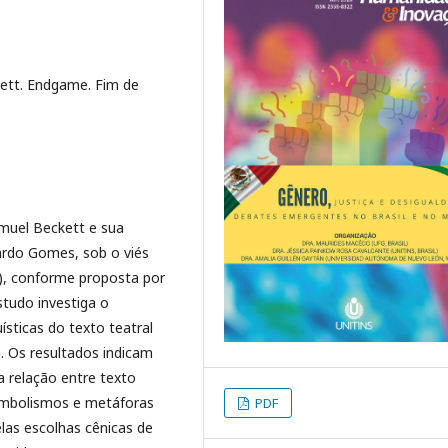
kett. Endgame. Fim de
amuel Beckett e sua
cardo Gomes, sob o viés
), conforme proposta por
studo investiga o
ísticas do texto teatral
a. Os resultados indicam
a relação entre texto
simbolismos e metáforas
PDF
las escolhas cênicas de