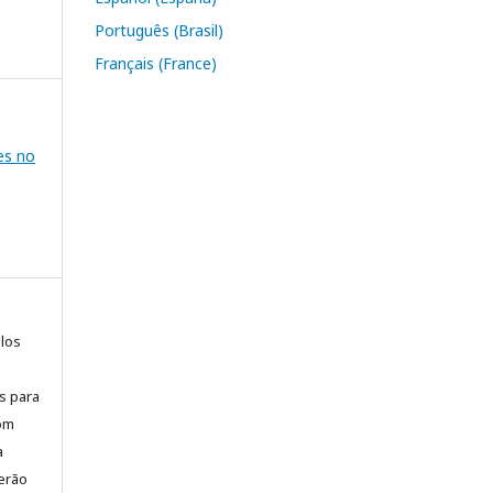
Português (Brasil)
Français (France)
es no
elos
is para
com
a
erão