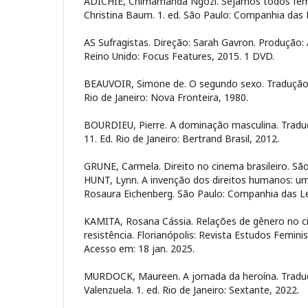
ADICHIE, Chimamanda Ngozi. Sejamos todos femi
Christina Baum. 1. ed. São Paulo: Companhia das 
AS Sufragistas. Direção: Sarah Gavron. Produção:
Reino Unido: Focus Features, 2015. 1 DVD.
BEAUVOIR, Simone de. O segundo sexo. Tradução de
Rio de Janeiro: Nova Fronteira, 1980.
BOURDIEU, Pierre. A dominação masculina. Tradu
11. Ed. Rio de Janeiro: Bertrand Brasil, 2012.
GRUNE, Carmela. Direito no cinema brasileiro. São
HUNT, Lynn. A invenção dos direitos humanos: uma
Rosaura Eichenberg. São Paulo: Companhia das Le
KAMITA, Rosana Cássia. Relações de gênero no c
resistência. Florianópolis: Revista Estudos Femini
Acesso em: 18 jan. 2025.
MURDOCK, Maureen. A jornada da heroína. Tradu
Valenzuela. 1. ed. Rio de Janeiro: Sextante, 2022.