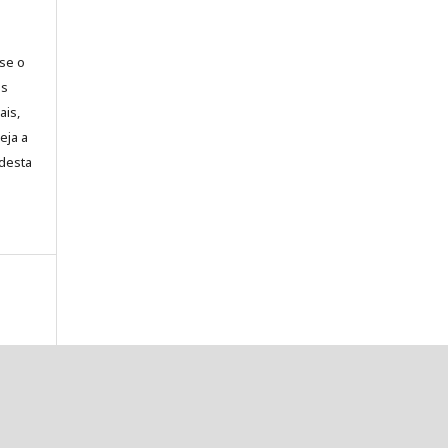
-se o
es
ais,
eja a
desta