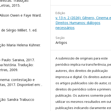
nistas. Tradução:
Letras, 2015.
Edição
 Alison Owen e Faye Ward.
v. 13 n. 2 (2026): Gênero, Cinema 
Direitos Humanos: diálogos
necessários
 Sérgio Milliet. 1. ed.
Seção
Artigos
ção Maria Helena Kühner.
A submissão de originais para este
 Paulo: Saraiva, 2017.
periódico implica na transferência, p
 história. Tradução:
tras, 2009.
autores, dos direitos de publicação
impressa e digital. Os direitos autora
inema: contestação e
os artigos publicados são do autor, 
stas, 2017. Disponível em:
.
direitos do periódico sobre a primeir
publicação. Os autores somente pod
ção: Sandra Trabucco
utilizar os mesmos resultados em ou
publicações indicando claramente es