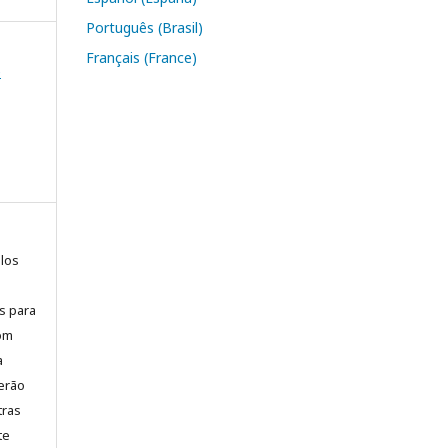
Português (Brasil)
Français (France)
e
elos
is para
com
a
erão
tras
te