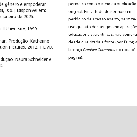
periódico como o meio da publicação
 de gênero e empoderar
, [s.d.]. Disponível em:
original. Em virtude de sermos um
e janeiro de 2025.
periódico de acesso aberto, permite
uso gratuito dos artigos em aplicaçõ
l University, 1999.
educacionais, científicas, não comerci
an. Produção: Katherine
desde que citada a fonte (por favor, v
tion Pictures, 2012. 1 DVD.
Licença
Creative Commons
no rodapé 
página).
odução: Naura Schneider e
D.