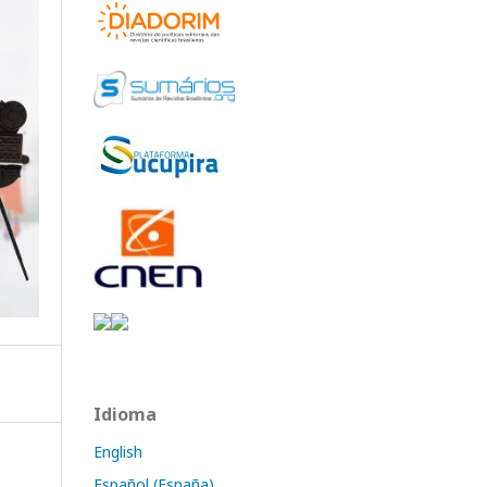
Idioma
English
Español (España)