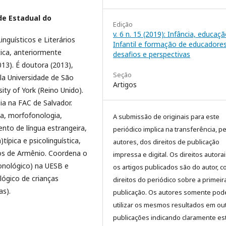
de Estadual do
Edição
v. 6 n. 15 (2019): Infância, educaç
guísticos e Literários
Infantil e formação de educadores
ica, anteriormente
desafios e perspectivas
13). É doutora (2013),
Seção
la Universidade de São
Artigos
ity of York (Reino Unido).
a na FAC de Salvador.
ia, morfofonologia,
A submissão de originais para este
nto de língua estrangeira,
periódico implica na transferência, p
típica e psicolinguística,
autores, dos direitos de publicação
os de Armênio. Coordena o
impressa e digital. Os direitos autora
nológico) na UESB e
os artigos publicados são do autor, 
ógico de crianças
direitos do periódico sobre a primeir
as).
publicação. Os autores somente pod
utilizar os mesmos resultados em ou
publicações indicando claramente es