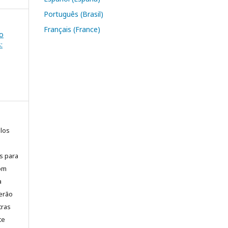
Português (Brasil)
Français (France)
ão
:
elos
is para
com
a
erão
tras
te