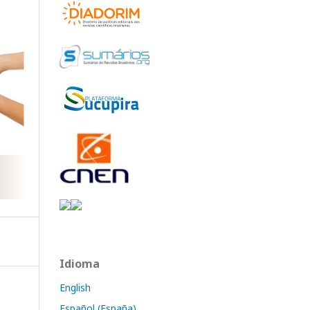
Idioma
English
Español (España)