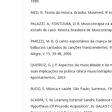
1999.
MED, B. Teoria da música. Brasília, Musimed, 4ª e
PALAZZI, A.; FONTOURA, D. R. Musicoterapia na a
estudo de caso. Revista Brasileira de Musicoterapi
PARIZZI, M. B. O canto espontâneo da criança de 
balbucios cantados às canções transcendentes. 
Alegre, v. 15, 39-48, 2006.
QUEIROZ, G. J. P. Aspectos da musicalidade e da 
suas implicações na prática clínica musicoterapêu
Apontamentos, 2003.
RUDD, E. Música e saúde. São Paulo: Summus, 19
SCARPA, E. M. Learning External Sandhi. Evidenc
Hypothesis Of Prosodic Acquisition”. In: GALA'9