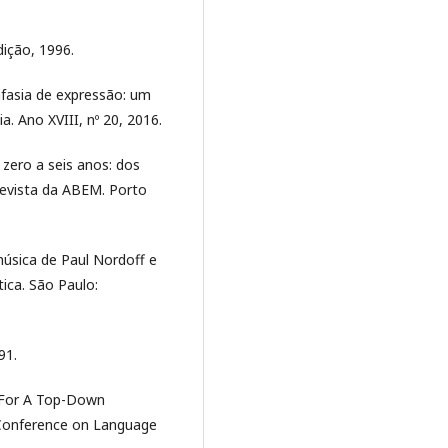
dição, 1996.
fasia de expressão: um
a. Ano XVIII, nº 20, 2016.
zero a seis anos: dos
Revista da ABEM. Porto
música de Paul Nordoff e
tica. São Paulo:
91.
e For A Top-Down
7 Conference on Language