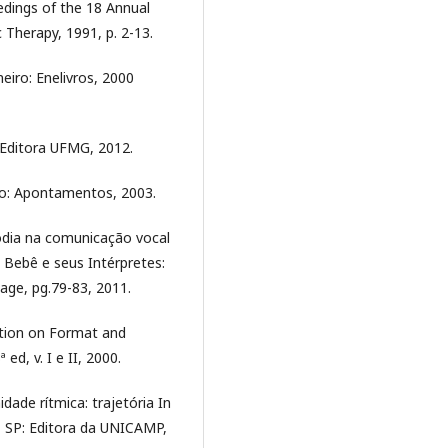
edings of the 18 Annual
Therapy, 1991, p. 2-13.
eiro: Enelivros, 2000
 Editora UFMG, 2012.
lo: Apontamentos, 2003.
ódia na comunicação vocal
 Bebê e seus Intérpretes:
gage, pg.79-83, 2011.
tion on Format and
d, v. I e II, 2000.
ade rítmica: trajetória In
, SP: Editora da UNICAMP,