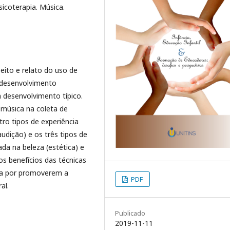
icoterapia. Música.
ito e relato do uso de
 desenvolvimento
 desenvolvimento típico.
 música na coleta de
ro tipos de experiência
udição) e os três tipos de
da na beleza (estética) e
os benefícios das técnicas
cia por promoverem a
PDF
al.
Publicado
2019-11-11