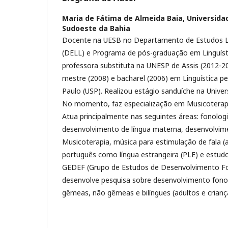
Maria de Fátima de Almeida Baia,
Universida
Sudoeste da Bahia
Docente na UESB no Departamento de Estudos Lin
(DELL) e Programa de pós-graduação em Linguíst
professora substituta na UNESP de Assis (2012-20
mestre (2008) e bacharel (2006) em Linguística pe
Paulo (USP). Realizou estágio sanduíche na Univers
No momento, faz especialização em Musicoterapi
Atua principalmente nas seguintes áreas: fonolog
desenvolvimento de língua materna, desenvolvime
Musicoterapia, música para estimulação de fala (a)
português como língua estrangeira (PLE) e estud
GEDEF (Grupo de Estudos de Desenvolvimento Fo
desenvolve pesquisa sobre desenvolvimento fonol
gêmeas, não gêmeas e bilíngues (adultos e crianç