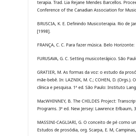
terapia. Trad. Lia Rejane Mendes Barcellos. Proce
Conference of the Canadian Association for Music 
BRUSCIA, K. E. Definindo Musicoterapia. Rio de Jan
[1998].
FRANÇA, C. C. Para fazer música. Belo Horizonte:
FURUSAVA, G. C. Setting musicoterápico. São Pau
GRATIER, M. As formas da voz: o estudo da pros
mãe-bebê. In: LAZNIK, M. C.; COHEN, D. (Orgs.). O
clínica e pesquisa. 1ª ed. São Paulo: Instituto Lan
MacWHINNEY, B. The CHILDES Project: Transcrip
Programs. 3ª ed. New Jersey: Lawrence Erlbaum, 3ª e
MASSINI-CAGLIARI, G. O conceito de pé como unid
Estudos de prosódia, org. Scarpa, E. M, Campinas