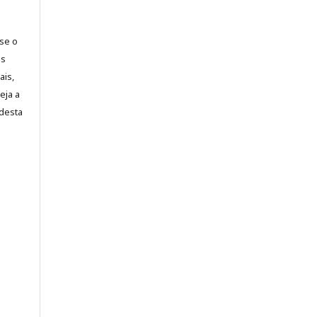
-se o
es
ais,
eja a
desta