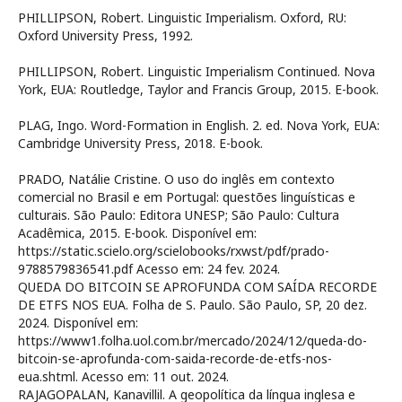
PHILLIPSON, Robert. Linguistic Imperialism. Oxford, RU:
Oxford University Press, 1992.
PHILLIPSON, Robert. Linguistic Imperialism Continued. Nova
York, EUA: Routledge, Taylor and Francis Group, 2015. E-book.
PLAG, Ingo. Word-Formation in English. 2. ed. Nova York, EUA:
Cambridge University Press, 2018. E-book.
PRADO, Natálie Cristine. O uso do inglês em contexto
comercial no Brasil e em Portugal: questões linguísticas e
culturais. São Paulo: Editora UNESP; São Paulo: Cultura
Acadêmica, 2015. E-book. Disponível em:
https://static.scielo.org/scielobooks/rxwst/pdf/prado-
9788579836541.pdf Acesso em: 24 fev. 2024.
QUEDA DO BITCOIN SE APROFUNDA COM SAÍDA RECORDE
DE ETFS NOS EUA. Folha de S. Paulo. São Paulo, SP, 20 dez.
2024. Disponível em:
https://www1.folha.uol.com.br/mercado/2024/12/queda-do-
bitcoin-se-aprofunda-com-saida-recorde-de-etfs-nos-
eua.shtml. Acesso em: 11 out. 2024.
RAJAGOPALAN, Kanavillil. A geopolítica da língua inglesa e