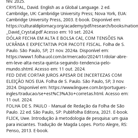
fev. 2025.
CRYSTAL, David. English as a Global Language. 2 ed.
Cambridge, UK: Cambridge University Press; Nova York, EUA:
Cambridge University Press, 2003. E-book. Disponível em:
https://culturaldiplomacy.org/academy/pdf/research/books/natio
_David_Crystal.pdf Acesso em: 10 set. 2024.
DÓLAR FECHA EM ALTA E BOLSA CAI, COM TENSÕES NA
UCRÂNIA E EXPECTATIVA POR PACOTE FISCAL. Folha de S.
Paulo. São Paulo, SP, 21 nov. 2024a. Disponível em:
https://www1.folha.uol.com.br/mercado/2024/11/dolar-abre-
em-leve-alta-nesta-quinta-seguindo-tendencia-pelo-
mundo.shtml. Acesso em: 11 out. 2024.
FED DEVE CORTAR JUROS APESAR DE INCERTEZAS COM
ELEIÇÃO NOS EUA. Folha de S. Paulo. São Paulo, SP, 3 nov.
2024. Disponível em: https://www.linguee.com.br/portugues-
ingles/traducao/se+est%C3%A3o+corretas.html. Acesso em:
11 out. 2024.
FOLHA DE S. PAULO - Manual de Redação da Folha de São
Paulo. 22 ed. São Paulo, SP: Publifolha Editora, 2021. E-book.
FLICK, Uwe. Introdução à metodologia de pesquisa: um guia
para iniciantes. Tradução de Magda Lopes. Porto Alegre, RS:
Penso, 2013. E-book.