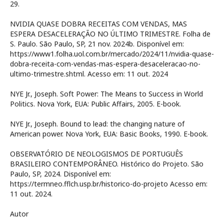
29.
NVIDIA QUASE DOBRA RECEITAS COM VENDAS, MAS
ESPERA DESACELERAÇÃO NO ÚLTIMO TRIMESTRE. Folha de
S. Paulo. São Paulo, SP, 21 nov. 2024b. Disponível em:
https://www1.folha.uol.com.br/mercado/2024/11/nvidia-quase-
dobra-receita-com-vendas-mas-espera-desaceleracao-no-
ultimo-trimestre.shtml. Acesso em: 11 out. 2024
NYE Jr., Joseph. Soft Power: The Means to Success in World
Politics. Nova York, EUA: Public Affairs, 2005. E-book.
NYE Jr., Joseph. Bound to lead: the changing nature of
American power. Nova York, EUA: Basic Books, 1990. E-book.
OBSERVATÓRIO DE NEOLOGISMOS DE PORTUGUÊS
BRASILEIRO CONTEMPORÂNEO. Histórico do Projeto. São
Paulo, SP, 2024. Disponível em:
https://termneo.fflch.usp.br/historico-do-projeto Acesso em:
11 out. 2024.
Autor