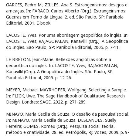
GARCES, Pedro M.; ZILLES, Ana S. Estrangeirismos: desejos e
ameaças. In: FARACO, Carlos Alberto (Org.). Estrangeirismos:
Guerras em Torno da Língua. 2. ed. São Paulo, SP: Parábola
Editorial, 2001. E-book.
LACOSTE, Yves. Por uma abordagem geopolítica do inglês. In:
LACOSTE, Yves; RAJAGOPALAN, Kanavillil (Org.). A Geopolítica
do Inglês. São Paulo, SP: Parábola Editorial, 2005. p. 7-11.
LE BRETON, Jean-Marie. Reflexões anglófilas sobre a
geopolítica do inglês. In: LACOSTE, Yves; RAJAGOPALAN,
Kanavillil (Org.). A Geopolítica do Inglês. São Paulo, SP:
Parábola Editorial, 2005. p. 12-26.
MEYER, Michael; MAYRHOFER, Wolfgang. Selecting a Sample.
In: FLICK, Uwe. The Sage Handbook of Qualitative Research
Design. Londres: SAGE, 2022. p. 271-289.
MINAYO, Maria Cecília de Souza. O desafio da pesquisa social.
In: MINAYO, Maria Cecília de Souza; DESLANDES, Suelly
Ferreira; GOMES, Romeu (Org.). Pesquisa social: teoria,
método e criatividade. 28. ed. Petrópolis, RJ: Vozes, 2009. p. 9-