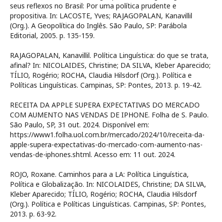
seus reflexos no Brasil: Por uma política prudente e
propositiva. In: LACOSTE, Yves; RAJAGOPALAN, Kanavillil
(Org.). A Geopolítica do Inglês. São Paulo, SP: Parábola
Editorial, 2005. p. 135-159.
RAJAGOPALAN, Kanavillil. Política Linguística: do que se trata,
afinal? In: NICOLAIDES, Christine; DA SILVA, Kleber Aparecido;
TÍLIO, Rogério; ROCHA, Claudia Hilsdorf (Org.). Política e
Políticas Linguísticas. Campinas, SP: Pontes, 2013. p. 19-42.
RECEITA DA APPLE SUPERA EXPECTATIVAS DO MERCADO
COM AUMENTO NAS VENDAS DE IPHONE. Folha de S. Paulo.
São Paulo, SP, 31 out. 2024. Disponível em:
https://www1.folha.uol.com.br/mercado/2024/10/receita-da-
apple-supera-expectativas-do-mercado-com-aumento-nas-
vendas-de-iphones.shtml. Acesso em: 11 out. 2024.
ROJO, Roxane. Caminhos para a LA: Política Linguística,
Política e Globalização. In: NICOLAIDES, Christine; DA SILVA,
Kleber Aparecido; TÍLIO, Rogério; ROCHA, Claudia Hilsdorf
(Org.). Política e Políticas Linguísticas. Campinas, SP: Pontes,
2013. p. 63-92.