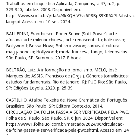
Trabalhos em Linguística Aplicada, Campinas, v. 47, n. 2, p.
323-340, jul./dez. 2008. Disponível em:
https://www.scielo.br/j/tla/a/4kKQHJV7vz6P8Bp89XR6XPL/abstrac
lang=pt Acesso em: 10 set. 2024.
BALLERINI, Franthiesco. Poder Suave (Soft Power): arte
africana; arte milenar chinesa; arte renascentista; balé russo;
Bollywood; Bossa-Nova; British invasion; carnaval; cultura
mag japonesa; Hollywood; moda francesa; tango; telenovelas.
São Paulo, SP: Summus, 2017. E-book.
BELTRÃO, Luiz. A informação no Jornalismo. MELO, José
Marques de; ASSIS, Francisco de (Orgs.). Gêneros Jornalísticos:
estudos fundamentais. Rio de Janeiro, RJ: PUC-Rio; São Paulo,
SP: Edições Loyola, 2020. p. 25-39.
CASTILHO, Ataliba Teixeira de. Nova Gramática do Português
Brasileiro. São Paulo, SP: Editora Contexto, 2014.
CIRCULAÇÃO DA FOLHA PASSA A SER VERIFICADA PELA PwC.
Folha de S. Paulo. São Paulo, SP, 6 jun. 2024. Disponível em:
https://www1.folha.uol.com.br/mercado/2024/06/circulacao-
da-folha-passa-a-ser-verificada-pela-pwc.shtml. Acesso em: 24