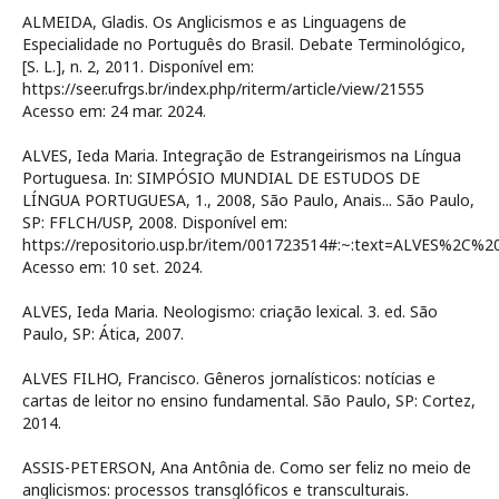
ALMEIDA, Gladis. Os Anglicismos e as Linguagens de
Especialidade no Português do Brasil. Debate Terminológico,
[S. L.], n. 2, 2011. Disponível em:
https://seer.ufrgs.br/index.php/riterm/article/view/21555
Acesso em: 24 mar. 2024.
ALVES, Ieda Maria. Integração de Estrangeirismos na Língua
Portuguesa. In: SIMPÓSIO MUNDIAL DE ESTUDOS DE
LÍNGUA PORTUGUESA, 1., 2008, São Paulo, Anais... São Paulo,
SP: FFLCH/USP, 2008. Disponível em:
https://repositorio.usp.br/item/001723514#:~:text=ALVES%
Acesso em: 10 set. 2024.
ALVES, Ieda Maria. Neologismo: criação lexical. 3. ed. São
Paulo, SP: Ática, 2007.
ALVES FILHO, Francisco. Gêneros jornalísticos: notícias e
cartas de leitor no ensino fundamental. São Paulo, SP: Cortez,
2014.
ASSIS-PETERSON, Ana Antônia de. Como ser feliz no meio de
anglicismos: processos transglóficos e transculturais.