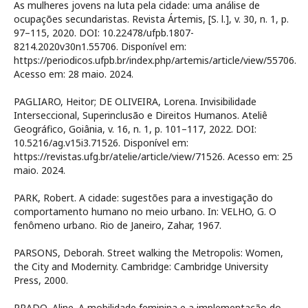
As mulheres jovens na luta pela cidade: uma análise de
ocupações secundaristas. Revista Ártemis, [S. l.], v. 30, n. 1, p.
97–115, 2020. DOI: 10.22478/ufpb.1807-
8214.2020v30n1.55706. Disponível em:
https://periodicos.ufpb.br/index.php/artemis/article/view/55706.
Acesso em: 28 maio. 2024.
PAGLIARO, Heitor; DE OLIVEIRA, Lorena. Invisibilidade
Interseccional, Superinclusão e Direitos Humanos. Ateliê
Geográfico, Goiânia, v. 16, n. 1, p. 101–117, 2022. DOI:
10.5216/ag.v15i3.71526. Disponível em:
https://revistas.ufg.br/atelie/article/view/71526. Acesso em: 25
maio. 2024.
PARK, Robert. A cidade: sugestões para a investigação do
comportamento humano no meio urbano. In: VELHO, G. O
fenômeno urbano. Rio de Janeiro, Zahar, 1967.
PARSONS, Deborah. Street walking the Metropolis: Women,
the City and Modernity. Cambridge: Cambridge University
Press, 2000.
PRADO, Aline. A mobilidade feminina e a implementação do