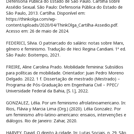
Defensoria Pública do Estado de São Paulo. Cartilha sobre
Assédio Sexual. São Paulo: Defensoria Pública do Estado de
São Paulo, 2013. Cartilha. Disponível em:
https://thinkolga.com/wp-
content/uploads/2020/04/ThinkOlga_Cartilha-Assedio.pdf.
Acesso em: 26 de maio de 2024.
FEDERICI, Silvia. O patriarcado do salário: notas sobre Marx,
gênero e feminismo. Tradução de Heci Regina Candiani. 1ª ed.
São Paulo: Boitempo, 2021.
FREIRE, Aline Carolina Prado. Mobilidade feminina: Subsídios
para políticas de mobilidade. Orientador: Juan Pedro Moreno
Delgado. 2022. 1 f. Dissertação de mestrado (Mestrado) –
Programa de Pós-Graduação em Engenharia Civil – PPEC/
Universidade Federal da Bahia, [S. l.], 2022.
GONZALEZ, Lélia. Por um feminismo afrolatinoamericano. In:
Rios, Flávia y Marcia Lima (Org.) (2020). Lélia Gonzalez. Por
um feminismo afro-latino-americano: ensaios, intervenções e
diálogos. Rio de Janeiro: Zahar, 2020.
HARVEY, David. O direito à cidade. In: Lutas Sociais, n. 29. São