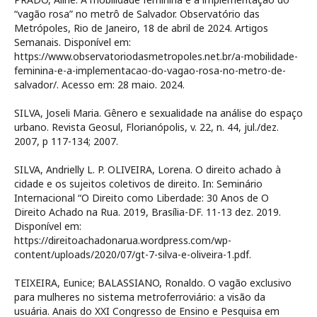
“vagão rosa” no metrô de Salvador. Observatório das
Metrópoles, Rio de Janeiro, 18 de abril de 2024. Artigos
Semanais. Disponível em:
https://www.observatoriodasmetropoles.net.br/a-mobilidade-
feminina-e-a-implementacao-do-vagao-rosa-no-metro-de-
salvador/. Acesso em: 28 maio. 2024.
SILVA, Joseli Maria. Gênero e sexualidade na análise do espaço
urbano. Revista Geosul, Florianópolis, v. 22, n. 44, jul./dez.
2007, p 117-134; 2007.
SILVA, Andrielly L. P. OLIVEIRA, Lorena. O direito achado à
cidade e os sujeitos coletivos de direito. In: Seminário
Internacional “O Direito como Liberdade: 30 Anos de O
Direito Achado na Rua. 2019, Brasília-DF. 11-13 dez. 2019.
Disponível em:
https://direitoachadonarua.wordpress.com/wp-
content/uploads/2020/07/gt-7-silva-e-oliveira-1.pdf.
TEIXEIRA, Eunice; BALASSIANO, Ronaldo. O vagão exclusivo
para mulheres no sistema metroferroviário: a visão da
usuária. Anais do XXI Congresso de Ensino e Pesquisa em