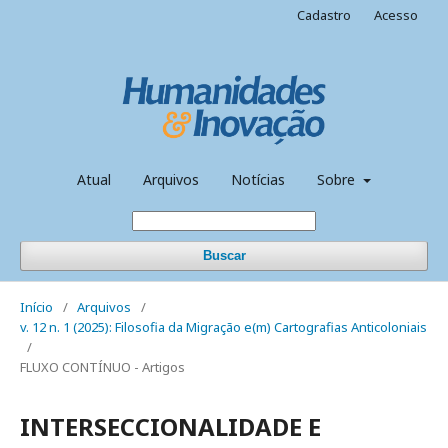
Cadastro
Acesso
Atual
Arquivos
Notícias
Sobre
Buscar
Início
/
Arquivos
/
v. 12 n. 1 (2025): Filosofia da Migração e(m) Cartografias Anticoloniais
/
FLUXO CONTÍNUO - Artigos
INTERSECCIONALIDADE E