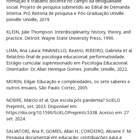
formação e trabalho docente no campo da desigualdade
social. Projeto de pesquisa submetido ao Edital de Demanda
Interna. Pró Reitoria de pesquisa e Pós-Graduação Univille.
Joinville: Univille, 2019.
KLEIN, Julie Thompson. Interdisciplinarity: history, theory, and
practice. Detroit: Wayne State University Press, 1990.
LIMA, Ana Laura; PAVANELLO, Beatriz; RIBEIRO, Gabriela et al.
Relatório final de psicologia educacional: performatividade.
Estágio curricular supervisionado em Psicologia Educacional.
Orientador: Dr. Allan Henrique Gomes. Joinville: Univille, 2022.
MORIN, Edgar. Educação e complexidades, os sete saberes e
outros ensaios. São Paulo: Cortez, 2005.
NOBRE, Márcio et al. Que escola pós pandemia? SciELO
Preprints, set. 2023. Disponível em:
https://doi.org/10.1590/SciELOPreprints.5338. Acesso em: 27
set. 2024.
SALVATORI, Ana P.; GOMES, Allan H.; CORDEIRO, Aliciene F. M.
Pesquisa documental em educação: contribuições para a