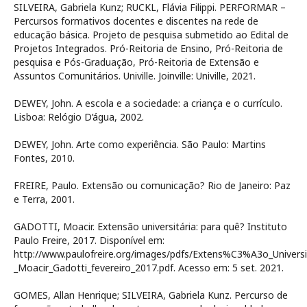
SILVEIRA, Gabriela Kunz; RUCKL, Flávia Filippi. PERFORMAR –
Percursos formativos docentes e discentes na rede de
educação básica. Projeto de pesquisa submetido ao Edital de
Projetos Integrados. Pró-Reitoria de Ensino, Pró-Reitoria de
pesquisa e Pós-Graduação, Pró-Reitoria de Extensão e
Assuntos Comunitários. Univille. Joinville: Univille, 2021.
DEWEY, John. A escola e a sociedade: a criança e o currículo.
Lisboa: Relógio D’água, 2002.
DEWEY, John. Arte como experiência. São Paulo: Martins
Fontes, 2010.
FREIRE, Paulo. Extensão ou comunicação? Rio de Janeiro: Paz
e Terra, 2001.
GADOTTI, Moacir. Extensão universitária: para quê? Instituto
Paulo Freire, 2017. Disponível em:
http://www.paulofreire.org/images/pdfs/Extens%C3%A3o_Univers
_Moacir_Gadotti_fevereiro_2017.pdf. Acesso em: 5 set. 2021.
GOMES, Allan Henrique; SILVEIRA, Gabriela Kunz. Percurso de