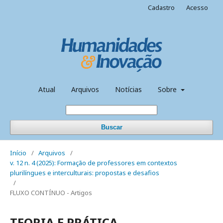
Cadastro
Acesso
Atual
Arquivos
Notícias
Sobre
Buscar
Início
/
Arquivos
/
v. 12 n. 4 (2025): Formação de professores em contextos
plurilíngues e interculturais: propostas e desafios
/
FLUXO CONTÍNUO - Artigos
TEORIA E PRÁTICA