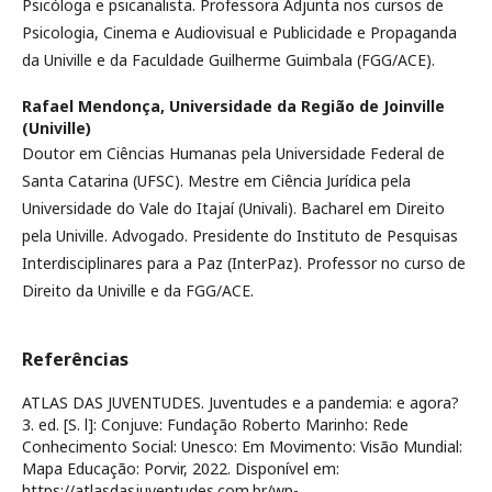
Psicóloga e psicanalista. Professora Adjunta nos cursos de
Psicologia, Cinema e Audiovisual e Publicidade e Propaganda
da Univille e da Faculdade Guilherme Guimbala (FGG/ACE).
Rafael Mendonça,
Universidade da Região de Joinville
(Univille)
Doutor em Ciências Humanas pela Universidade Federal de
Santa Catarina (UFSC). Mestre em Ciência Jurídica pela
Universidade do Vale do Itajaí (Univali). Bacharel em Direito
pela Univille. Advogado. Presidente do Instituto de Pesquisas
Interdisciplinares para a Paz (InterPaz). Professor no curso de
Direito da Univille e da FGG/ACE.
Referências
ATLAS DAS JUVENTUDES. Juventudes e a pandemia: e agora?
3. ed. [S. l]: Conjuve: Fundação Roberto Marinho: Rede
Conhecimento Social: Unesco: Em Movimento: Visão Mundial:
Mapa Educação: Porvir, 2022. Disponível em:
https://atlasdasjuventudes.com.br/wp-