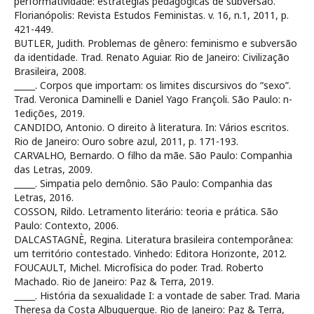
performatividade: estratégias pedagógicas de subversão.
Florianópolis: Revista Estudos Feministas. v. 16, n.1, 2011, p.
421-449.
BUTLER, Judith. Problemas de gênero: feminismo e subversão
da identidade. Trad. Renato Aguiar. Rio de Janeiro: Civilização
Brasileira, 2008.
_____. Corpos que importam: os limites discursivos do “sexo”.
Trad. Veronica Daminelli e Daniel Yago Françoli. São Paulo: n-
1edições, 2019.
CANDIDO, Antonio. O direito à literatura. In: Vários escritos.
Rio de Janeiro: Ouro sobre azul, 2011, p. 171-193.
CARVALHO, Bernardo. O filho da mãe. São Paulo: Companhia
das Letras, 2009.
_____. Simpatia pelo demônio. São Paulo: Companhia das
Letras, 2016.
COSSON, Rildo. Letramento literário: teoria e prática. São
Paulo: Contexto, 2006.
DALCASTAGNÈ, Regina. Literatura brasileira contemporânea:
um território contestado. Vinhedo: Editora Horizonte, 2012.
FOUCAULT, Michel. Microfísica do poder. Trad. Roberto
Machado. Rio de Janeiro: Paz & Terra, 2019.
_____. História da sexualidade I: a vontade de saber. Trad. Maria
Theresa da Costa Albuquerque. Rio de Janeiro: Paz & Terra,