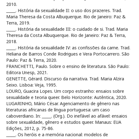
2010.
_____. História da sexualidade II: o uso dos prazeres. Trad.
Maria Theresa da Costa Albuquerque. Rio de Janeiro: Paz &
Terra, 2019.
_____. História da sexualidade III: o cuidado de si. Trad. Maria
Theresa da Costa Albuquerque. Rio de Janeiro: Paz & Terra,
2018.
_____. História da sexualidade IV: as confissões da carne. Trad.
Heliana de Barros Conde Rodrigues e Vera Portocarrero. São
Paulo: Paz & Terra, 2020.
FRANCHETTI, Paulo. Sobre o ensino de literatura. São Paulo:
Editora Unesp, 2021.
GENETTE, Gérard. Discurso da narrativa. Trad. Maria Alzira
Seixo. Lisboa: Veja, 1995.
LOURO, Guacira Lopes. Um corpo estranho: ensaios sobre
sexualidade e teoria queer. Belo Horizonte: Autêntica, 2020.
LUGARINHO, Mário César. Agenciamento de gênero nas
literaturas africanas de língua portuguesa: um caso
caboverdiano. In: _____. (Org.). Do inefável ao afável: ensaios
sobre sexualidade, gênero e estudos queer. Manaus: EUA
Edições, 2012, p. 75-86.
_____. Os heróis e a memória nacional: modelos de