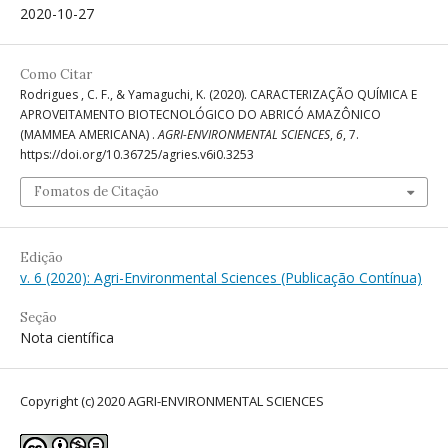
2020-10-27
Como Citar
Rodrigues , C. F., & Yamaguchi, K. (2020). CARACTERIZAÇÃO QUÍMICA E
APROVEITAMENTO BIOTECNOLÓGICO DO ABRICÓ AMAZÔNICO
(MAMMEA AMERICANA) .
AGRI-ENVIRONMENTAL SCIENCES
,
6
, 7.
https://doi.org/10.36725/agries.v6i0.3253
Fomatos de Citação
Edição
v. 6 (2020): Agri-Environmental Sciences (Publicação Contínua)
Seção
Nota científica
Copyright (c) 2020 AGRI-ENVIRONMENTAL SCIENCES