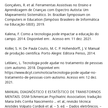
Gonçalves, R. et al. Ferramentas Assistivas no Ensino e
Aprendizagem de Crianças com Espectro Autista: Um
Mapeamento Sistemático. In: Brazilian Symposium on
Computers in Education (Simpósio Brasileiro de Informática
na Educação-SBIE). 2019.
Kalena, F. Como a tecnologia pode impactar a educação do
campo. 2014. Disponível em:
. Acesso em: 11 dez. 2021.
Koller, S. H. De Paula Couto, M. C. P. Hohendorff, J. V. Manual
de produção cientifica. Porto Alegre: Editora Penso, 2014.
Leblanc, L. Tecnologia pode ajudar no tratamento de pessoas
com autismo. 2018. Disponível em:
https://www.dicyt.com/noticia/tecnologia-pode-ajudar-no-
tratamento-de-pessoas-com-autismo. Acesso em: 12 dez.
2021.
MANUAL DIAGNÓSTICO E ESTATÍSTICO DE TRANSTORNOS
MENTAIS: DSM-5/American Psychiatric Association; tradução:
Maria Inês Corrêa Nascimento ... et al.; revisão técnica:
Aristides Volpato Cordioli et al. – 5. ed. – Dados eletrônicos. –