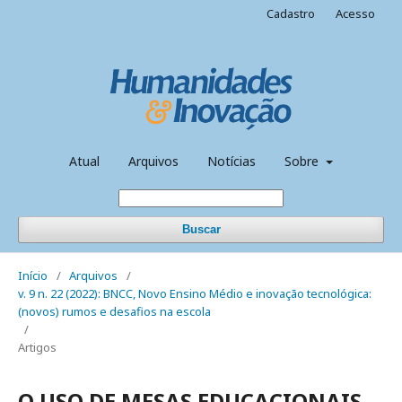
Cadastro
Acesso
Atual
Arquivos
Notícias
Sobre
Buscar
Início
/
Arquivos
/
v. 9 n. 22 (2022): BNCC, Novo Ensino Médio e inovação tecnológica:
(novos) rumos e desafios na escola
/
Artigos
O USO DE MESAS EDUCACIONAIS