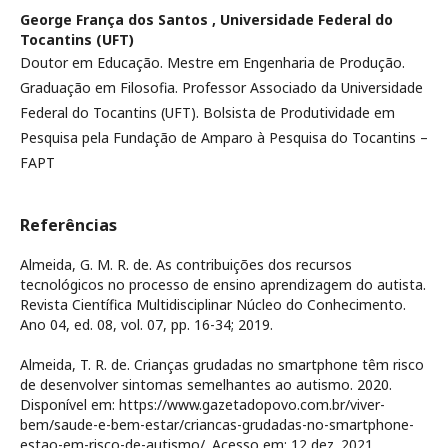
George França dos Santos ,
Universidade Federal do
Tocantins (UFT)
Doutor em Educação. Mestre em Engenharia de Produção.
Graduação em Filosofia. Professor Associado da Universidade
Federal do Tocantins (UFT). Bolsista de Produtividade em
Pesquisa pela Fundação de Amparo à Pesquisa do Tocantins –
FAPT
Referências
Almeida, G. M. R. de. As contribuições dos recursos
tecnológicos no processo de ensino aprendizagem do autista.
Revista Científica Multidisciplinar Núcleo do Conhecimento.
Ano 04, ed. 08, vol. 07, pp. 16-34; 2019.
Almeida, T. R. de. Crianças grudadas no smartphone têm risco
de desenvolver sintomas semelhantes ao autismo. 2020.
Disponível em: https://www.gazetadopovo.com.br/viver-
bem/saude-e-bem-estar/criancas-grudadas-no-smartphone-
estao-em-risco-de-autismo/. Acesso em: 12 dez. 2021.