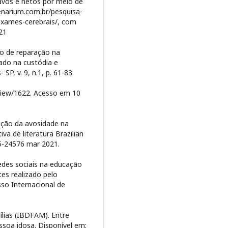
 avós e netos por meio de
cenarium.com.br/pesquisa-
exames-cerebrais/, com
21
o de reparação na
ado na custódia e
P, v. 9, n.1, p. 61-83.
/view/1622. Acesso em 10
rução da avosidade na
tiva de literatura Brazilian
65-24576 mar 2021.
redes sociais na educação
es realizado pelo
o Internacional de
mílias (IBDFAM). Entre
ssoa idosa. Disponível em: