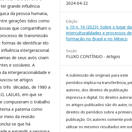
2024-04-22
er grande influência
íquica da pessoa humana,
ntre gerações tidos como
Edição
v. 10 n. 16 (2023): Sobre o lugar da
Pessoas que compartilham o
interculturalidades e processos de
 processo de transmissão
formação no Brasil e no México
 formas de identificar elo
influência intergeracional.
Seção
FLUXO CONTÍNUO - Artigos
óximas de seus avós criam
ntes e sociáveis. A
 da intergeracionalidade e
A submissão de originais para este
buscou-se artigos
periódico implica na transferência, p
mas três décadas, de 1980 a
autores, dos direitos de publicação
O, LAILAS, em que se
impressa e digital. Os direitos autora
 que compuseram o trabalho
os artigos publicados são do autor, 
materna e paterna como
direitos do periódico sobre a primeir
or meio da revisão
publicação. Os autores somente pod
conclui-se que há
utilizar os mesmos resultados em ou
ade e expandir a pesquisa