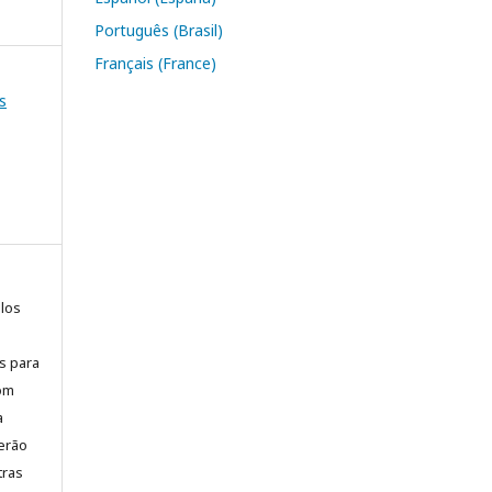
Português (Brasil)
Français (France)
s
elos
is para
com
a
erão
tras