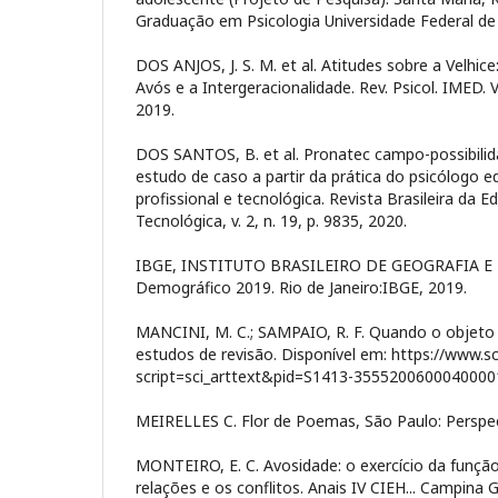
Graduação em Psicologia Universidade Federal de
DOS ANJOS, J. S. M. et al. Atitudes sobre a Velhice
Avós e a Intergeracionalidade. Rev. Psicol. IMED. V
2019.
DOS SANTOS, B. et al. Pronatec campo-possibilid
estudo de caso a partir da prática do psicólogo 
profissional e tecnológica. Revista Brasileira da E
Tecnológica, v. 2, n. 19, p. 9835, 2020.
IBGE, INSTITUTO BRASILEIRO DE GEOGRAFIA E 
Demográfico 2019. Rio de Janeiro:IBGE, 2019.
MANCINI, M. C.; SAMPAIO, R. F. Quando o objeto d
estudos de revisão. Disponível em: https://www.sci
script=sci_arttext&pid=S1413-35552006000400001
MEIRELLES C. Flor de Poemas, São Paulo: Perspec
MONTEIRO, E. C. Avosidade: o exercício da função
relações e os conflitos. Anais IV CIEH... Campina G