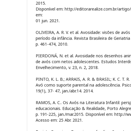
2015.
Disponível em: http://editorarealize.com.br/artigo
em:
01 jun. 2021.
OLIVEIRA, A. R. V. et al. Avosidade: visões de avó
período da infância. Revista Brasileira de Geriatria 
p. 461-474, 2010.
PIERDONÁ, N. et al. Avosidade nos desenhos anim
de avós com netos adolescentes. Estudos Interdis
Envelhecimento, v. 23, n. 2, 2018.
PINTO, K. L. B.; ARRAIS, A. R. & BRASIL; K. C. T. 
Avó como suporte parental na adolescência. Psico
19(1), 37- 47, jan./abr.14. 2014.
RAMOS, A. C.. Os Avós na Literatura Infantil: pers
educacionais. Educação & Realidade, Porto Alegre, 
p. 191-225, jan./mar.2015. Disponível em: http://w
Acesso em: 25 Abr. 2021.