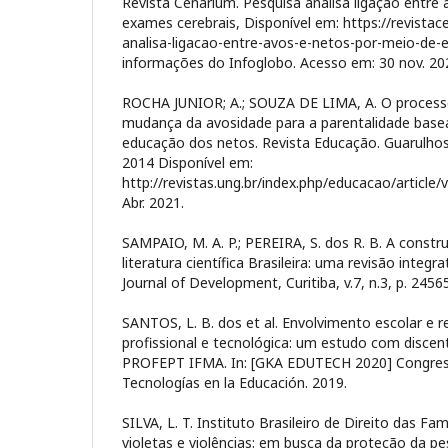
Revista Cenarium. Pesquisa analisa ligação entre
exames cerebrais, Disponível em: https://revista
analisa-ligacao-entre-avos-e-netos-por-meio-de-
informações do Infoglobo. Acesso em: 30 nov. 20
ROCHA JUNIOR; A.; SOUZA DE LIMA, A. O process
mudança da avosidade para a parentalidade base
educação dos netos. Revista Educação. Guarulhos- S
2014 Disponível em:
http://revistas.ung.br/index.php/educacao/article
Abr. 2021.
SAMPAIO, M. A. P.; PEREIRA, S. dos R. B. A const
literatura científica Brasileira: uma revisão integra
Journal of Development, Curitiba, v.7, n.3, p. 245
SANTOS, L. B. dos et al. Envolvimento escolar e 
profissional e tecnológica: um estudo com discent
PROFEPT IFMA. In: [GKA EDUTECH 2020] Congress
Tecnologías en la Educación. 2019.
SILVA, L. T. Instituto Brasileiro de Direito das Fa
violetas e violências: em busca da proteção da pe