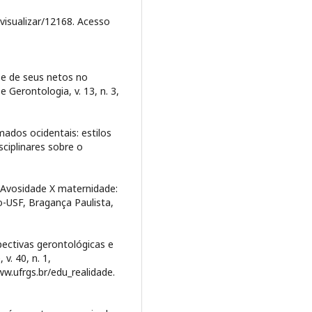
/visualizar/12168. Acesso
s e de seus netos no
e Gerontologia, v. 13, n. 3,
ados ocidentais: estilos
ciplinares sobre o
R. Avosidade X maternidade:
-USF, Bragança Paulista,
pectivas gerontológicas e
v. 40, n. 1,
ww.ufrgs.br/edu_realidade.