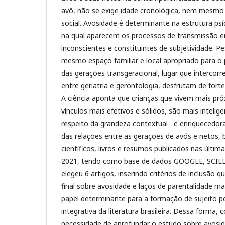
avô, não se exige idade cronológica, nem mesmo t
social. Avosidade é determinante na estrutura ps
na qual aparecem os processos de transmissão e
inconscientes e constituintes de subjetividade. 
mesmo espaço familiar e local apropriado para o
das gerações transgeracional, lugar que intercorre
entre geriatria e gerontologia, desfrutam de forte 
A ciência aponta que crianças que vivem mais pr
vínculos mais efetivos e sólidos, são mais intelige
respeito da grandeza contextual e enriquecedora
das relações entre as gerações de avós e netos, 
científicos, livros e resumos publicados nas últi
2021, tendo como base de dados GOOGLE, SCIEL
elegeu 6 artigos, inserindo critérios de inclusão
final sobre avosidade e laços de parentalidade 
papel determinante para a formação de sujeito p
integrativa da literatura brasileira. Dessa forma, 
necessidade de aprofundar o estudo sobre avosid