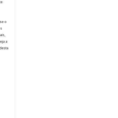
te
-se o
es
ais,
eja a
desta