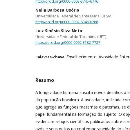
http://orcid.org/0000-0003-3745-6776
Neila Barbosa Osório
Universidade Federal de Santa Maria (UFSM)
http://orcid.org/0000-0002-6346-0288
Luiz Sinésio Silva Neto
Universidade Federal do Tocantins (UFT)
https://orcid.org/0000-0002-3182-7727
Envelhecimento. Avosidade. Inter
Palavras-chave:
Resumo
A longevidade humana suscita novos desafios à est
da população brasileira. A avosidade, indicada co
que agrega as funções maternas e paternas, se 
papel fundamental na formação do sujeito. O obj
evidenciar artigos científicos publicados sobre a r
avós e seus netos na contemporaneidade do sécul