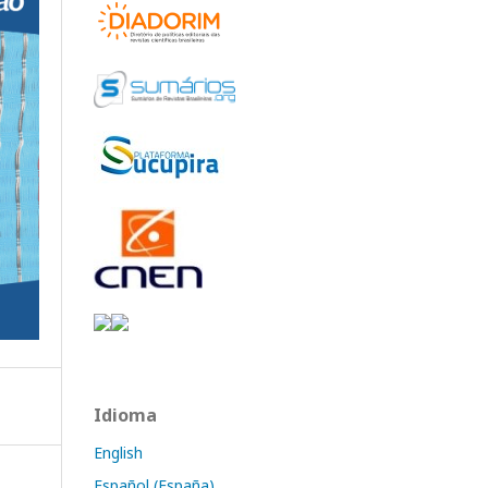
Idioma
English
Español (España)