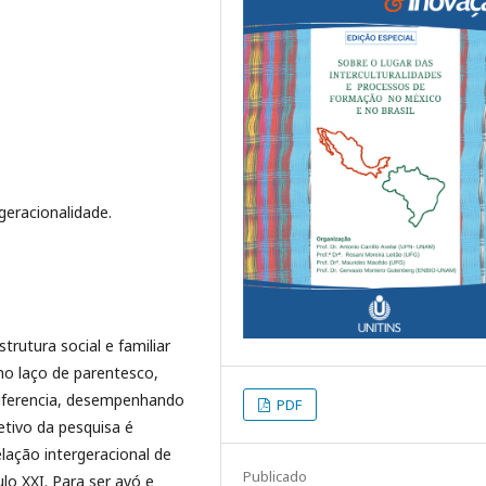
geracionalidade.
rutura social e familiar
mo laço de parentesco,
diferencia, desempenhando
PDF
etivo da pesquisa é
elação intergeracional de
Publicado
o XXI. Para ser avó e