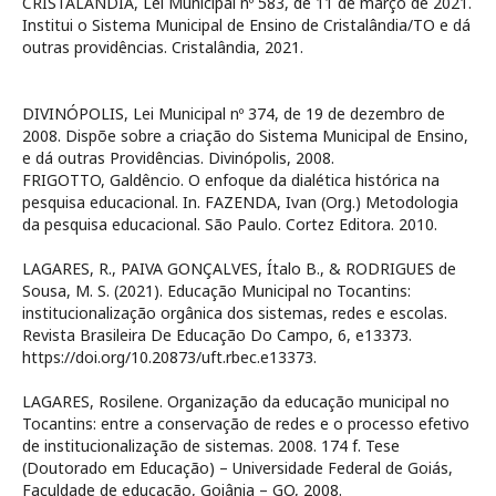
CRISTALÂNDIA, Lei Municipal nº 583, de 11 de março de 2021.
Institui o Sistema Municipal de Ensino de Cristalândia/TO e dá
outras providências. Cristalândia, 2021.
DIVINÓPOLIS, Lei Municipal nº 374, de 19 de dezembro de
2008. Dispõe sobre a criação do Sistema Municipal de Ensino,
e dá outras Providências. Divinópolis, 2008.
FRIGOTTO, Galdêncio. O enfoque da dialética histórica na
pesquisa educacional. In. FAZENDA, Ivan (Org.) Metodologia
da pesquisa educacional. São Paulo. Cortez Editora. 2010.
LAGARES, R., PAIVA GONÇALVES, Ítalo B., & RODRIGUES de
Sousa, M. S. (2021). Educação Municipal no Tocantins:
institucionalização orgânica dos sistemas, redes e escolas.
Revista Brasileira De Educação Do Campo, 6, e13373.
https://doi.org/10.20873/uft.rbec.e13373.
LAGARES, Rosilene. Organização da educação municipal no
Tocantins: entre a conservação de redes e o processo efetivo
de institucionalização de sistemas. 2008. 174 f. Tese
(Doutorado em Educação) – Universidade Federal de Goiás,
Faculdade de educação, Goiânia – GO, 2008.