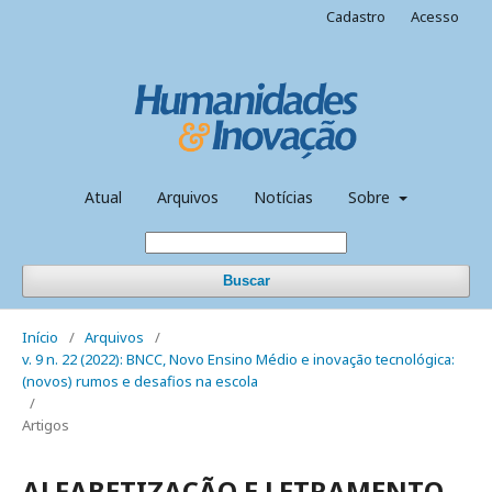
Cadastro
Acesso
Atual
Arquivos
Notícias
Sobre
Buscar
Início
/
Arquivos
/
v. 9 n. 22 (2022): BNCC, Novo Ensino Médio e inovação tecnológica:
(novos) rumos e desafios na escola
/
Artigos
ALFABETIZAÇÃO E LETRAMENTO