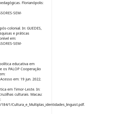
pedagógicas. Florianópolis:
FESSORES-SEM-
pós-colonial. In: GUEDES,
esquisas e práticas
onível em:
FESSORES-SEM-
política educativa em
l e os PALOP Cooperação
 em:
. Acesso em: 19 jun. 2022.
stica em Timor-Leste. In:
ruzilhas culturais. Macau:
:
/184/1/Cultura_e_Multiplas_identidades_linguist.pdf.