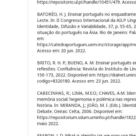
https://repositorio.ul.pt/handle/10451/479. Acesso
BATORÉO, H. J. Ensinar português no enquadramen
Leste. In: II Congresso Internacional da AILP Lín
Identidade, Difusão e Variabilidade, 37, p. 55-65,
situação do português na Ásia. Rio de Janeiro: Pal
em:
https://catedraportugues.uem.mz/storage/app/me
Acesso em: 20 jun. 2022.
BRITO, R. H. P.; BUENO, A. M. Ensinar português 
reflexões. Confluência: Revista do Instituto de Lí
150-173, 2022. Disponível em: https://dialnet.unirio
codigo=8320180. Acesso em: 23 jun. 2022.
CABECINHAS, R.; LIMA, M.E.O.; CHAVES, A.M. Iden
memória social: hegemonia e polémica nas repres
história. In: MIRANDA, J.; JOÃO, M. I. (Eds.). Iden
Debate. Oeiras: Celta, 2006. Disponível em:
https://repositorium.sdum.uminho.pt/handle/1822
maio 2022.
FEARON, J. D. What is identity (as we now use the 