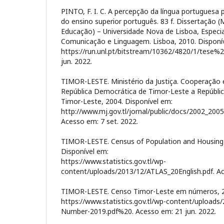
PINTO, F. I. C. A percepção da língua portuguesa
do ensino superior português. 83 f. Dissertação 
Educação) – Universidade Nova de Lisboa, Especi
Comunicação e Linguagem. Lisboa, 2010. Disponí
https://run.unl.pt/bitstream/10362/4820/1/tese%20
jun. 2022.
TIMOR-LESTE. Ministério da Justiça. Cooperação 
República Democrática de Timor-Leste a República
Timor-Leste, 2004. Disponível em:
http://www.mj.gov.tl/jornal/public/docs/2002_200
Acesso em: 7 set. 2022.
TIMOR-LESTE. Census of Population and Housing 
Disponível em:
https://www.statistics.gov.tl/wp-
content/uploads/2013/12/ATLAS_20English.pdf. Ac
TIMOR-LESTE. Censo Timor-Leste em números, 20
https://www.statistics.gov.tl/wp-content/uploads
Number-2019.pdf%20. Acesso em: 21 jun. 2022.