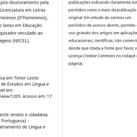
e pós-doutoramento pela
publicações indicando claramente es
 Licenciatura em Letras
periódico como o meio da publicação
uminense (IFFluminense),
original. Em virtude de sermos um
to Sensu
em Educação
periódico de acesso aberto, permite
quisador vinculado ao
uso gratuito dos artigos em aplicaçõ
uagens (NECEL).
educacionais, científicas, não comerci
desde que citada a fonte (por favor, v
Licença
Creative Commons
no rodapé 
página).
esa em Timor Leste:
sta de Estudos em Língua e
ível em:
le/view/1205. Acesso em: 17
ste: ensino e cidadania.
 Portuguesa) -
partamento de Língua e