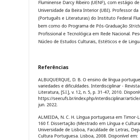
Fluminense Darcy Ribeiro (UENF), com estágio d
Universidade da Beira Interior (UBI). Professor da
(Português e Literaturas) do Instituto Federal Fl
bem como do Programa de Pós-Graduação
Stric
Profissional e Tecnológica em Rede Nacional. Pes
Núcleo de Estudos Culturais, Estéticos e de Ling
Referências
ALBUQUERQUE, D. B. O ensino de língua portugu
variedades e dificuldades. Interdisciplinar - Revi
Literatura, [S.l.], v. 12, n. 5, p. 31-47, 2010. Dispon
https://seer.ufs.br/index.php/interdisciplinar/artic
jun. 2022.
ALMEIDA, N. C. H. Língua portuguesa em Timor-Le
160 f. Dissertação (Mestrado em Língua e Cultura
Universidade de Lisboa, Faculdade de Letras, De
Cultura Portuguesa. Lisboa, 2008. Disponível em: