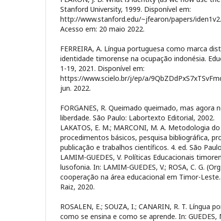
Stanford University, 1999. Disponível em:
http://www.stanford.edu/~jfearon/papers/iden1v2.
Acesso em: 20 maio 2022.
FERREIRA, A. Língua portuguesa como marca disti
identidade timorense na ocupação indonésia. Educ
1-19, 2021. Disponível em:
https://www.scielo.br/j/ep/a/9QbZDdPxS7xTSvFmd
jun. 2022.
FORGANES, R. Queimado queimado, mas agora nos
liberdade. São Paulo: Labortexto Editorial, 2002.
LAKATOS, E. M.; MARCONI, M. A. Metodologia do t
procedimentos básicos, pesquisa bibliográfica, pro
publicação e trabalhos científicos. 4. ed. São Paulo
LAMIM-GUEDES, V. Políticas Educacionais timore
lusofonia. In: LAMIM-GUEDES, V.; ROSA, C. G. (Orgs
cooperação na área educacional em Timor-Leste.
Raiz, 2020.
ROSALEN, E.; SOUZA, I.; CANARIN, R. T. Língua p
como se ensina e como se aprende. In: GUEDES, M. 