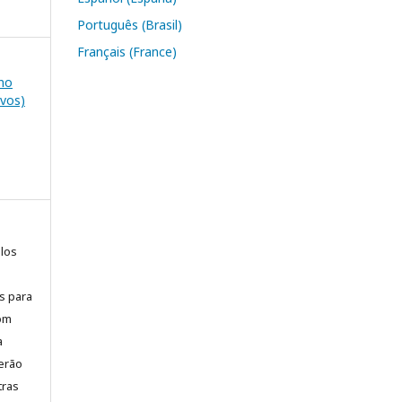
Português (Brasil)
Français (France)
ino
ovos)
elos
is para
com
a
erão
tras