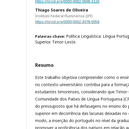
https://orcid.org/0000-0002-0698-3226
Thiago Soares de Oliveira
Instituto Federal Fluminense (IFF)
https://orcid.org/0000-0002-3078-0058
Política Linguística. Língua Portu
Palavras-chave:
Superior. Timor-Leste.
Resumo
Este trabalho objetiva compreender como o ensi
no contexto universitário contribui para a formaç
estudantes timorenses, considerando que Timor-L
Comunidade dos Países de Língua Portuguesa (CPL
do pressuposto que há defasagens no ensino do
superior em decorrência das lacunas deixadas no
modo, a inserção do português no nível da gradu
promover a proficiência dos nativos em relação a