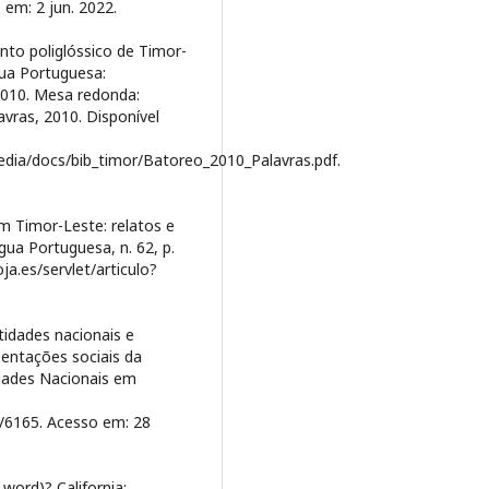
 em: 2 jun. 2022.
to poliglóssico de Timor-
gua Portuguesa:
 2010. Mesa redonda:
avras, 2010. Disponível
dia/docs/bib_timor/Batoreo_2010_Palavras.pdf.
em Timor-Leste: relatos e
ngua Portuguesa, n. 62, p.
ja.es/servlet/articulo?
tidades nacionais e
entações sociais da
tidades Nacionais em
/6165. Acesso em: 28
word)? California: