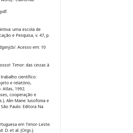
pdf.
ntiva: uma escola de
ação e Pesquisa, v. 47, p.
gxnjcb/. Acesso em: 10
so!: Timor: das cinzas à
rabalho científico:
jeto e relatório,
: Atlas, 1992.
nses, cooperação e
.). Alin-Mane: lusofonia e
 São Paulo: Editora Na
ortuguesa em Timor-Leste:
D. et al. (Orgs.).