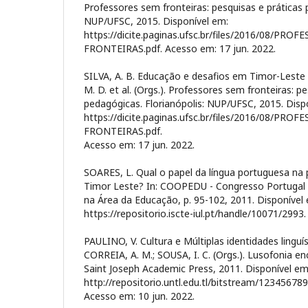
Professores sem fronteiras: pesquisas e práticas 
NUP/UFSC, 2015. Disponível em:
https://dicite.paginas.ufsc.br/files/2016/08/PRO
FRONTEIRAS.pdf. Acesso em: 17 jun. 2022.
SILVA, A. B. Educação e desafios em Timor-Leste 
M. D. et al. (Orgs.). Professores sem fronteiras: p
pedagógicas. Florianópolis: NUP/UFSC, 2015. Disp
https://dicite.paginas.ufsc.br/files/2016/08/PRO
FRONTEIRAS.pdf.
Acesso em: 17 jun. 2022.
SOARES, L. Qual o papel da língua portuguesa na 
Timor Leste? In: COOPEDU - Congresso Portuga
na Área da Educação, p. 95-102, 2011. Disponível
https://repositorio.iscte-iul.pt/handle/10071/2993
PAULINO, V. Cultura e Múltiplas identidades linguí
CORREIA, A. M.; SOUSA, I. C. (Orgs.). Lusofonia enc
Saint Joseph Academic Press, 2011. Disponível em
http://repositorio.untl.edu.tl/bitstream/123456789
Acesso em: 10 jun. 2022.