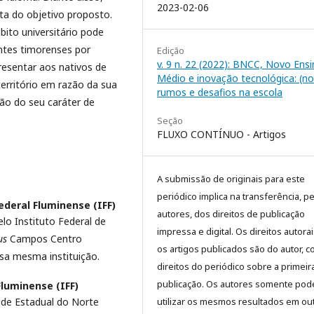
2023-02-06
nta do objetivo proposto.
bito universitário pode
ntes timorenses por
Edição
v. 9 n. 22 (2022): BNCC, Novo Ens
presentar aos nativos de
Médio e inovação tecnológica: (n
território em razão da sua
rumos e desafios na escola
ão do seu caráter de
Seção
FLUXO CONTÍNUO - Artigos
A submissão de originais para este
periódico implica na transferência, p
ederal Fluminense (IFF)
autores, dos direitos de publicação
lo Instituto Federal de
impressa e digital. Os direitos autora
us
Campos Centro
os artigos publicados são do autor, 
essa mesma instituição.
direitos do periódico sobre a primeir
publicação. Os autores somente pod
Fluminense (IFF)
de Estadual do Norte
utilizar os mesmos resultados em ou