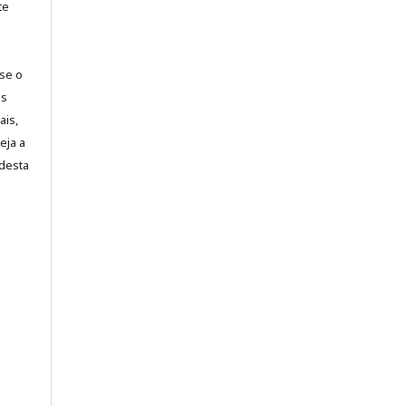
te
-se o
es
ais,
eja a
desta