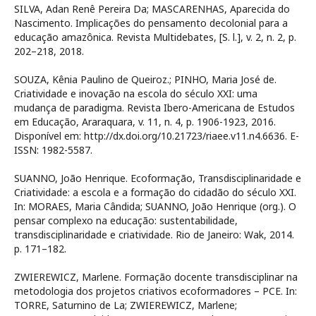
SILVA, Adan Renê Pereira Da; MASCARENHAS, Aparecida do
Nascimento. Implicações do pensamento decolonial para a
educação amazônica. Revista Multidebates, [S. l.], v. 2, n. 2, p.
202–218, 2018.
SOUZA, Kênia Paulino de Queiroz.; PINHO, Maria José de.
Criatividade e inovação na escola do século XXI: uma
mudança de paradigma. Revista Ibero-Americana de Estudos
em Educação, Araraquara, v. 11, n. 4, p. 1906-1923, 2016.
Disponível em: http://dx.doi.org/10.21723/riaee.v11.n4.6636. E-
ISSN: 1982-5587.
SUANNO, João Henrique. Ecoformação, Transdisciplinaridade e
Criatividade: a escola e a formação do cidadão do século XXI.
In: MORAES, Maria Cândida; SUANNO, João Henrique (org.). O
pensar complexo na educação: sustentabilidade,
transdisciplinaridade e criatividade. Rio de Janeiro: Wak, 2014.
p. 171–182.
ZWIEREWICZ, Marlene. Formação docente transdisciplinar na
metodologia dos projetos criativos ecoformadores – PCE. In:
TORRE, Saturnino de La; ZWIEREWICZ, Marlene;