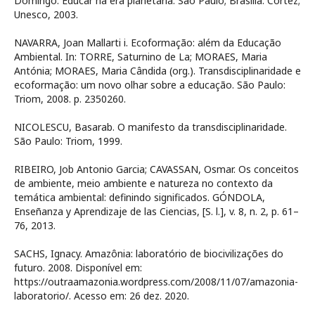
Domingo. Educar na era planetária. São Paulo; Brasília: Cortez;
Unesco, 2003.
NAVARRA, Joan Mallarti i. Ecoformação: além da Educação
Ambiental. In: TORRE, Saturnino de La; MORAES, Maria
Antónia; MORAES, Maria Cândida (org.). Transdisciplinaridade e
ecoformação: um novo olhar sobre a educação. São Paulo:
Triom, 2008. p. 2350260.
NICOLESCU, Basarab. O manifesto da transdisciplinaridade.
São Paulo: Triom, 1999.
RIBEIRO, Job Antonio Garcia; CAVASSAN, Osmar. Os conceitos
de ambiente, meio ambiente e natureza no contexto da
temática ambiental: definindo significados. GÓNDOLA,
Enseñanza y Aprendizaje de las Ciencias, [S. l.], v. 8, n. 2, p. 61–
76, 2013.
SACHS, Ignacy. Amazônia: laboratório de biocivilizações do
futuro. 2008. Disponível em:
https://outraamazonia.wordpress.com/2008/11/07/amazonia-
laboratorio/. Acesso em: 26 dez. 2020.