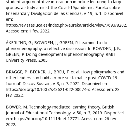
student argumentative interaction in online lecturing to large
groups: a study amidst the Covid-19pandemic. Eureka sobre
Enseñanza y Divulgación de las Ciencias, v. 19, n. 1. Disponível
em:
https://revistas.uca.es/index.php/eureka/article/view/7693/8202.
Acesso em: 1 fev. 2022.
ÅKERLIND, G.; BOWDEN, J.; GREEN, P. Learning to do
phenomenography: a reflective discussion. In BOWDEN, J. P.;
GREEN, P. Doing developmental phenomenography. RMIT
University Press, 2005.
BRAGGE, P., BECKER, U., BREU, T. et al. How policymakers and
other leaders can build a more sustainable post-COVID-19
‘normal’. Discov Sustain, v. 3, n. 7. 2022. Disponível em:
https://doi.org/10.1007/s43621-022-00074-x. Acesso em: 28
fev. 2022.
BOWER, M. Technology-mediated learning theory. British
Journal of Educational Technology, v. 50, n. 3, 2019. Disponível
em: https://doi.org/10.1111/bjet.12771. Acesso em: 26 fev.
2022.