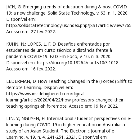
JAIN, G. Emerging trends of education during & post COVID
19: a new challenge. Solid State Technology, v. 63, n. 1, 2020.
Disponível em:
http://solidstatetechnology.us/index.php/JSST/article/view/765.
Acesso em: 27 fev. 2022.
KUHN, N.; LOPES, L. F. D. Desafios enfrentados por
estudantes de um curso técnico a distância frente à
pandemia COVID-19. EaD Em Foco, v. 10, n. 3. 2020.
Disponível em: https://doi.org/10.18264/eadf.v10i3.1018.
Acesso em: 16 fev. 2022.
LEDERMAN, D. How Teaching Changed in the (Forced) Shift to
Remote Learning. Disponível em:
https://www.insidehighered.com/digital-
learning/article/2020/04/22/how-professors-changed-their-
teaching-springs-shift-remote. Acesso em: 19 fev. 2022.
LIN, Y.; NGUYEN, H. International students’ perspectives on e-
learning during COVID-19 in higher education in Australia: a
study of an Asian Student. The Electronic Journal of e-
Learning, v. 19, n. 4, 241-251, 2021. Disponível em: