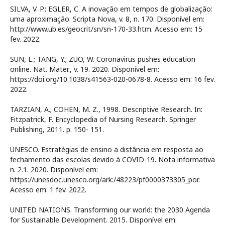
SILVA, V. P.; EGLER, C. A inovação em tempos de globalização:
uma aproximação. Scripta Nova, v. 8, n. 170. Disponível em:
http://www.ub.es/geocrit/sn/sn-170-33.htm. Acesso em: 15
fev. 2022.
SUN, L.; TANG, Y.; ZUO, W. Coronavirus pushes education
online. Nat. Mater., v. 19. 2020. Disponível em:
https://doi.org/10.1038/s41563-020-0678-8. Acesso em: 16 fev.
2022.
TARZIAN, A.; COHEN, M. Z., 1998. Descriptive Research. In:
Fitzpatrick, F. Encyclopedia of Nursing Research. Springer
Publishing, 2011. p. 150- 151.
UNESCO. Estratégias de ensino a distância em resposta ao
fechamento das escolas devido à COVID-19. Nota informativa
n. 2.1. 2020. Disponível em:
https://unesdoc.unesco.org/ark:/48223/pf0000373305_por.
Acesso em: 1 fev. 2022.
UNITED NATIONS. Transforming our world: the 2030 Agenda
for Sustainable Development. 2015. Disponível em: