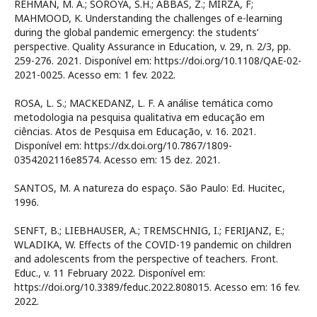
REHMAN, M. A.; SOROYA, S.H.; ABBAS, Z.; MIRZA, F;
MAHMOOD, K. Understanding the challenges of e-learning
during the global pandemic emergency: the students’
perspective. Quality Assurance in Education, v. 29, n. 2/3, pp.
259-276. 2021. Disponível em: https://doi.org/10.1108/QAE-02-
2021-0025. Acesso em: 1 fev. 2022.
ROSA, L. S.; MACKEDANZ, L. F. A análise temática como
metodologia na pesquisa qualitativa em educação em
ciências. Atos de Pesquisa em Educação, v. 16. 2021.
Disponível em: https://dx.doi.org/10.7867/1809-
0354202116e8574. Acesso em: 15 dez. 2021.
SANTOS, M. A natureza do espaço. São Paulo: Ed. Hucitec,
1996.
SENFT, B.; LIEBHAUSER, A.; TREMSCHNIG, I.; FERIJANZ, E.;
WLADIKA, W. Effects of the COVID-19 pandemic on children
and adolescents from the perspective of teachers. Front.
Educ., v. 11 February 2022. Disponível em:
https://doi.org/10.3389/feduc.2022.808015. Acesso em: 16 fev.
2022.