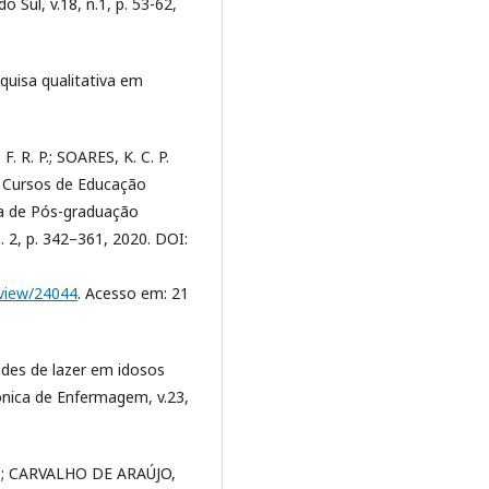
o Sul, v.18, n.1, p. 53-62,
quisa qualitativa em
 R. P.; SOARES, K. C. P.
Os Cursos de Educação
ma de Pós-graduação
 n. 2, p. 342–361, 2020. DOI:
e/view/24044
. Acesso em: 21
dades de lazer em idosos
nica de Enfermagem, v.23,
.; CARVALHO DE ARAÚJO,