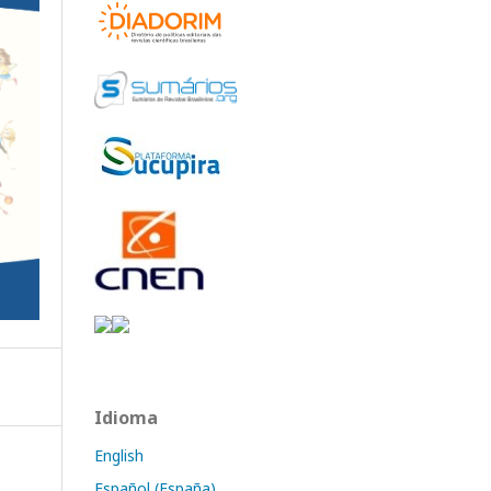
Idioma
English
Español (España)