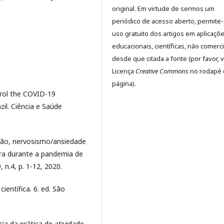
original. Em virtude de sermos um
periódico de acesso aberto, permite
uso gratuito dos artigos em aplicaçõ
educacionais, científicas, não comerci
desde que citada a fonte (por favor, v
Licença
Creative Commons
no rodapé 
página).
trol the COVID-19
zil. Ciência e Saúde
ssão, nervosismo/ansiedade
ira durante a pandemia de
 n.4, p. 1-12, 2020.
ientífica. 6. ed. São
ia da prática de atividade