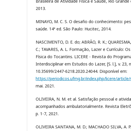
Brasileira de Atividade Física e Saúde, Rio Grande d
2013.
MINAYO, M. C. S. O desafio do conhecimento: pes
saúde. 14ª ed. São Paulo: Hucitec, 2014.
NASCIMENTO, D. E. do; ABRÃO, R. K.; QUARESMA, F.
C.; TAVARES, A. L. Formação, Lazer e Currículo: 
Física do Tocantins. LICERE - Revista do Progra
Interdisciplinar em Estudos do Lazer, [S. l.], v. 23,
10.35699/2447-6218.2020.24044. Disponível em:
https://periodicos.ufmg.br/index.php/licere/articl
mai. 2021.
OLIVEIRA, N. M. et al. Satisfação pessoal e ativi
acompanhados ambulatorialmente. Revista Eletrô
p. 1-7, 2021.
OLIVEIRA SANTANA, M. D.; MACHADO SILVA, A. P