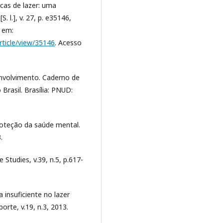
cas de lazer: uma
. l.], v. 27, p. e35146,
l em:
article/view/35146
. Acesso
nvolvimento. Caderno de
rasil. Brasília: PNUD:
oteção da saúde mental.
.
 Studies, v.39, n.5, p.617-
 insuficiente no lazer
orte, v.19, n.3, 2013.