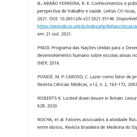
B.; ABRÃO FERREIRA, R. K. Conhecimentos e práti
perspectiva de trabalho e saúde. Linhas Crí¬ticas, [S
2021. DOI: 10.26512/lc.v27.2021.35146. Disponíve
https://periodicos.unb.br/index.php/linhascriticas/
em: 21 out. 2021.
PNUD. Programa das Nações Unidas para o Dese
desenvolvimento humano sobre escolas ativas no B
INEP, 2016.
PONDÉ, M. P. CAROSO, C. Lazer como fator de pr
Revista Ciências Médicas, v.12, n. 2, 163-172, 2003
ROBERTS K. Locked down leisure in Britain. Leisure
628, 2020.
ROCHA, et al. Fatores associados à atividade física
entre idosos, Revista Brasileira de Medicina do Esp