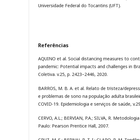
Universidade Federal do Tocantins (UFT).
Referências
AQUINO et al. Social distancing measures to con
pandemic: Potential impacts and challenges in Bra
Coletiva. v.25, p. 2423–2446, 2020.
BARROS, M. B. A. et al. Relato de tristeza/depre
e problemas de sono na população adulta brasile
COVID-19. Epidemiologia e serviços de saúde, v.29,
CERVO, A.L.; BERVIAN, P.A.; SILVA, R. Metodologia c
Paulo: Pearson Prentice Hall, 2007.
CRUZ, M. S.; BERNAL R. T. I.; CLARO, R. M. Tendênc