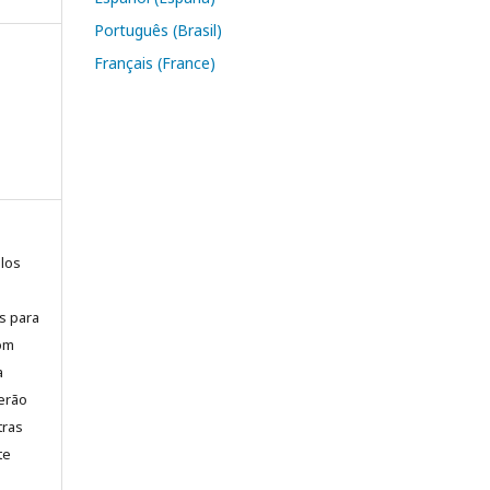
Português (Brasil)
Français (France)
elos
is para
com
a
erão
tras
te