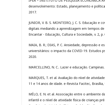
IPEA – INSTITUTO DE PESQUISA ECONÔMICA APL
desenvolvimento: Estado, planejamento e políticas 
2017.
JUNIOR, V. B. S. MONTEIRO, J. C. S. Educação e co
digitais mediando a aprendizagem em tempos de 
Encantar - Educação, Cultura e Sociedade, v. 2, p.
MAIA, B. R.; DIAS, P. C. Ansiedade, depressão e 
universitários: o impacto da COVID-19. Estudos psic
2020.
MARCELLINO, N. C.. Lazer e educação. Campinas. 
MARQUES, T. et al. Avaliação do nível de atividade
11 e 14 anos de idade. e-Revista Facitec, Brasília, v
MÉLO, E. N. et al. Associação entre o ambiente d
infantil e o nível de atividade física de crianças pr