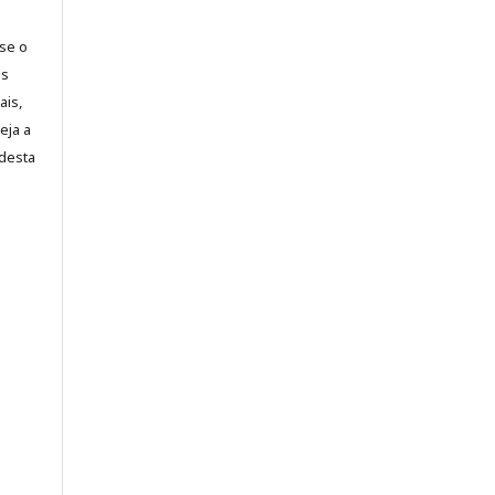
-se o
es
ais,
eja a
desta