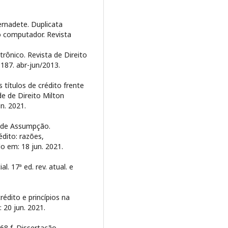
rnadete. Duplicata
do computador. Revista
rônico. Revista de Direito
 187. abr-jun/2013.
 títulos de crédito frente
e de Direito Milton
n. 2021.
a de Assumpção.
dito: razões,
o em: 18 jun. 2021.
. 17ª ed. rev. atual. e
édito e princípios na
 20 jun. 2021.
168 f. Dissertação