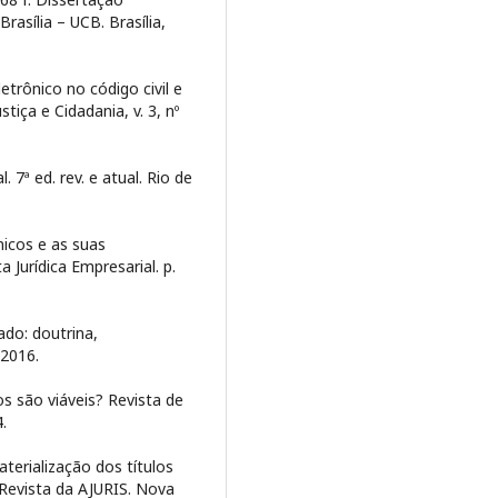
rasília – UCB. Brasília,
trônico no código civil e
stiça e Cidadania, v. 3, nº
 7ª ed. rev. e atual. Rio de
nicos e as suas
 Jurídica Empresarial. p.
ado: doutrina,
 2016.
os são viáveis? Revista de
.
erialização dos títulos
 Revista da AJURIS. Nova