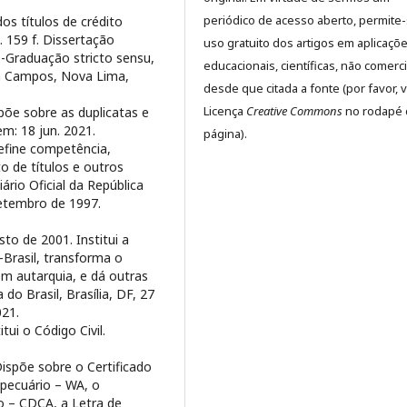
periódico de acesso aberto, permite
os títulos de crédito
. 159 f. Dissertação
uso gratuito dos artigos em aplicaçõ
s-Graduação stricto sensu,
educacionais, científicas, não comerci
on Campos, Nova Lima,
desde que citada a fonte (por favor, v
Licença
Creative Commons
no rodapé 
spõe sobre as duplicatas e
m: 18 jun. 2021.
página).
Define competência,
o de títulos e outros
ário Oficial da República
 setembro de 1997.
sto de 2001. Institui a
P-Brasil, transforma o
m autarquia, e dá outras
 do Brasil, Brasília, DF, 27
021.
itui o Código Civil.
Dispõe sobre o Certificado
pecuário – WA, o
io – CDCA, a Letra de