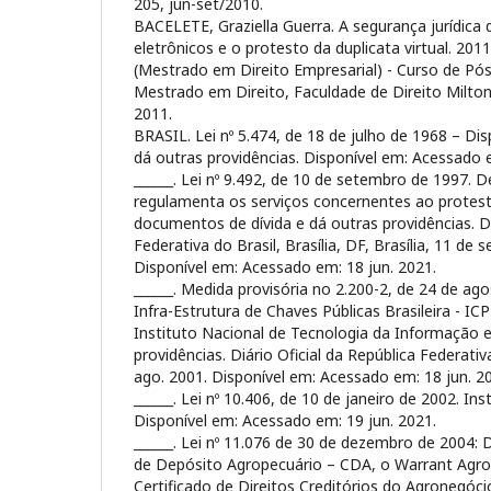
205, jun-set/2010.
BACELETE, Graziella Guerra. A segurança jurídica d
eletrônicos e o protesto da duplicata virtual. 2011
(Mestrado em Direito Empresarial) - Curso de Pó
Mestrado em Direito, Faculdade de Direito Milt
2011.
BRASIL. Lei nº 5.474, de 18 de julho de 1968 – Di
dá outras providências. Disponível em:
Acessado e
______. Lei nº 9.492, de 10 de setembro de 1997. 
regulamenta os serviços concernentes ao protest
documentos de dívida e dá outras providências. Di
Federativa do Brasil, Brasília, DF, Brasília, 11 de
Disponível em:
Acessado em: 18 jun. 2021.
______. Medida provisória no 2.200-2, de 24 de ago
Infra-Estrutura de Chaves Públicas Brasileira - IC
Instituto Nacional de Tecnologia da Informação e
providências. Diário Oficial da República Federativa
ago. 2001. Disponível em:
Acessado em: 18 jun. 2
______. Lei nº 10.406, de 10 de janeiro de 2002. Inst
Disponível em:
Acessado em: 19 jun. 2021.
______. Lei nº 11.076 de 30 de dezembro de 2004: 
de Depósito Agropecuário – CDA, o Warrant Agro
Certificado de Direitos Creditórios do Agronegóc