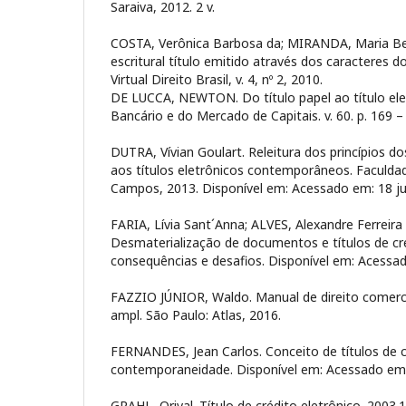
Saraiva, 2012. 2 v.
COSTA, Verônica Barbosa da; MIRANDA, Maria Be
escritural título emitido através dos caracteres 
Virtual Direito Brasil, v. 4, nº 2, 2010.
DE LUCCA, NEWTON. Do título papel ao título elet
Bancário e do Mercado de Capitais. v. 60. p. 169 –
DUTRA, Vívian Goulart. Releitura dos princípios dos
aos títulos eletrônicos contemporâneos. Faculdad
Campos, 2013. Disponível em:
Acessado em: 18 ju
FARIA, Lívia Sant´Anna; ALVES, Alexandre Ferreir
Desmaterialização de documentos e títulos de cré
consequências e desafios. Disponível em:
Acessad
FAZZIO JÚNIOR, Waldo. Manual de direito comercial
ampl. São Paulo: Atlas, 2016.
FERNANDES, Jean Carlos. Conceito de títulos de cr
contemporaneidade. Disponível em:
Acessado em:
GRAHL, Orival. Título de crédito eletrônico. 2003.