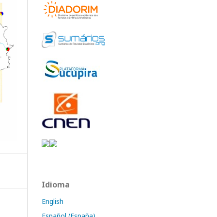
Idioma
English
Español (España)