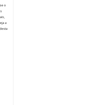
-se o
es
ais,
eja a
desta