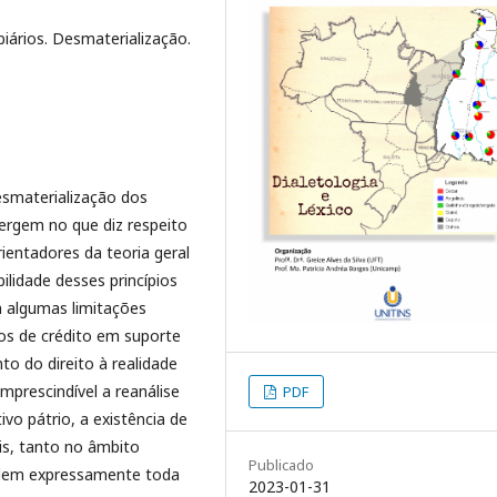
biários. Desmaterialização.
esmaterialização dos
vergem no que diz respeito
rientadores da teoria geral
ilidade desses princípios
em algumas limitações
los de crédito em suporte
o do direito à realidade
mprescindível a reanálise
PDF
vo pátrio, a existência de
gais, tanto no âmbito
Publicado
gulem expressamente toda
2023-01-31