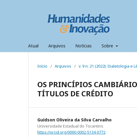
Atual
Arquivos
Notícias
Sobre
Início
/
Arquivos
/
v. 9 n. 21 (2022): Dialetologia e L
OS PRINCÍPIOS CAMBIÁRIO
TÍTULOS DE CRÉDITO
Guídson Oliveira da Silva Carvalho
Universidade Estadual do Tocantins
https://orcid.org/0000-0002-5134-0772