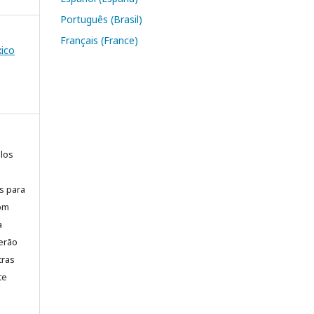
Português (Brasil)
Français (France)
xico
elos
is para
com
a
erão
tras
te