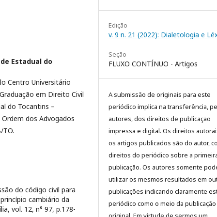
Edição
v. 9 n. 21 (2022): Dialetologia e Lé
Seção
ade Estadual do
FLUXO CONTÍNUO - Artigos
o Centro Universitário
raduação em Direito Civil
A submissão de originais para este
ual do Tocantins –
periódico implica na transferência, p
 a Ordem dos Advogados
autores, dos direitos de publicação
B/TO.
impressa e digital. Os direitos autora
os artigos publicados são do autor, 
direitos do periódico sobre a primeir
publicação. Os autores somente pod
utilizar os mesmos resultados em ou
ão do código civil para
publicações indicando claramente es
 princípio cambiário da
periódico como o meio da publicação
ia, vol. 12, n° 97, p.178-
original. Em virtude de sermos um