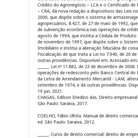
Crédito do Agronegócio – LCA e o Certificado de
– CRA, dá nova redação a dispositivos das Leis n
2000, que dispõe sobre o sistema de armazenag
agropecuários, 8.427, de 27 de maio de 1992, qu
de subvenção econômica nas operações de crédito
agosto de 1994, que institui a Cédula de Produto 
de novembro de 1997, que dispõe sobre o Siste
Imobiliário e institui a alienação fiduciária de coi
Fiscalização de que trata a Lei no 7.940, de 20 d
outras providências. Disponível em:
Acessado em: 
______. Lei nº 11.882, de 23 de dezembro de 2008.
operações de redesconto pelo Banco Central do B
da Letra de Arrendamento Mercantil - LAM, altera
setembro de 1974, e dá outras providências. Dis
19 jun. 2021.
CHAGAS, Edilson Enedino das. Direito empresarial
São Paulo: Saraiva, 2017.
COELHO, Fábio Ulhôa. Manual de direito comercial
ed. São Paulo: Saraiva, 2012.
______. Curso de direito comercial: direito de empr