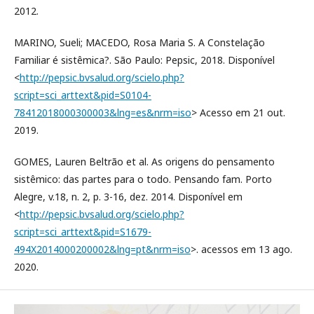
2012.
MARINO, Sueli; MACEDO, Rosa Maria S. A Constelação
Familiar é sistêmica?. São Paulo: Pepsic, 2018. Disponível
<
http://pepsic.bvsalud.org/scielo.php?
script=sci_arttext&pid=S0104-
78412018000300003&lng=es&nrm=iso
> Acesso em 21 out.
2019.
GOMES, Lauren Beltrão et al. As origens do pensamento
sistêmico: das partes para o todo. Pensando fam. Porto
Alegre, v.18, n. 2, p. 3-16, dez. 2014. Disponível em
<
http://pepsic.bvsalud.org/scielo.php?
script=sci_arttext&pid=S1679-
494X2014000200002&lng=pt&nrm=iso
>. acessos em 13 ago.
2020.