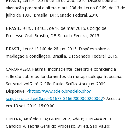
BRASIL, Lei n.º. 12.318 de 26 de ago. 2010. Dispõe sobre a
alienação parental e altera o art. 236 da Lei no 8.069, de 13 de
julho de 1990. Brasília, DF: Senado Federal, 2010.
BRASIL, lei n.º. 13.105, de 16 de mar. 2015. Código de
Processo Civil. Brasília, DF: Senado Federal, 2015.
BRASIL, Lei nº 13.140 de 26 jun. 2015. Dispões sobre a
mediação e conciliação. Brasília, DF: Senado Federal, 2015.
CAROPRESO, Fatima. Inconsciente, cérebro e consciência:
reflexão sobre os fundamentos da metapsicologia freudiana.
Sci. stud. vol.7. nº. 2. São Paulo: SciElo. Abr./ jun. 2009.
Disponível <
https://www.scielo.br/scielo.php?
script=sci_arttext&pid=S1678-31662009000200007
> Acesso
em 13 set. 2019. 15:09:00.
CINTRA, Antônio C. A; GRINOVER, Ada P; DINAMARCO,
Cândido R. Teoria Geral do Processo. 31 ed. São Paulo: