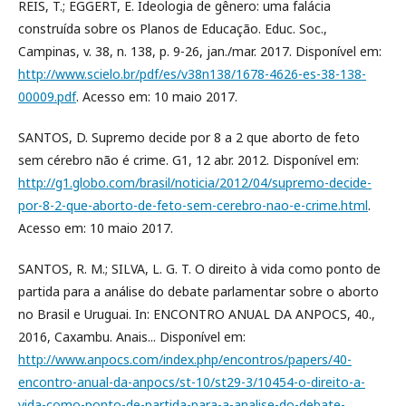
REIS, T.; EGGERT, E. Ideologia de gênero: uma falácia
construída sobre os Planos de Educação. Educ. Soc.,
Campinas, v. 38, n. 138, p. 9-26, jan./mar. 2017. Disponível em:
http://www.scielo.br/pdf/es/v38n138/1678-4626-es-38-138-
00009.pdf
. Acesso em: 10 maio 2017.
SANTOS, D. Supremo decide por 8 a 2 que aborto de feto
sem cérebro não é crime. G1, 12 abr. 2012. Disponível em:
http://g1.globo.com/brasil/noticia/2012/04/supremo-decide-
por-8-2-que-aborto-de-feto-sem-cerebro-nao-e-crime.html
.
Acesso em: 10 maio 2017.
SANTOS, R. M.; SILVA, L. G. T. O direito à vida como ponto de
partida para a análise do debate parlamentar sobre o aborto
no Brasil e Uruguai. In: ENCONTRO ANUAL DA ANPOCS, 40.,
2016, Caxambu. Anais... Disponível em:
http://www.anpocs.com/index.php/encontros/papers/40-
encontro-anual-da-anpocs/st-10/st29-3/10454-o-direito-a-
vida-como-ponto-de-partida-para-a-analise-do-debate-