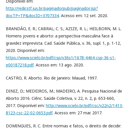
Disponível em:
http://redir.stf.jus.br/paginadorpub/paginador.jsp?
docTP=TP&docID=3707334
. Acesso em: 12 set. 2020.
BRANDÃO, E. R.; CABRAL; C. S.; AZIZE, R. L.; HEILBORN, M. L.
Homens jovens e aborto: a perspectiva masculina face à
gravidez imprevista. Cad. Saúde Pública, v. 36, supl. 1, p. 1-12,
2020. Disponível em:
https://www.scielo.br/pdf/csp/v36s1/1678-4464-csp-36-s1-
e00187218.pdf
. Acesso em: 13 ago. 2020.
CASTRO, R. Aborto. Rio de Janeiro: Mauad, 1997.
DINIZ, D.; MEDEIROS, M.; MADEIRO, A. Pesquisa Nacional de
Aborto 2016. Ciênc. Saúde Coletiva, v. 22, n. 2, p. 653-660,
2017. Disponível em:
http://www.scielo.br/pdf/csc/v22n2/1413-
8123-csc-22-02-0653.pdf
. Acesso em: 27 mar. 2017.
DOMINGUES, R. C. Entre normas e fatos, o direito de decidir: