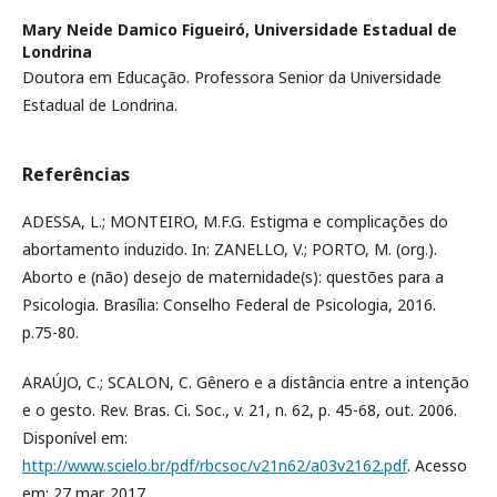
Mary Neide Damico Figueiró,
Universidade Estadual de
Londrina
Doutora em Educação. Professora Senior da Universidade
Estadual de Londrina.
Referências
ADESSA, L.; MONTEIRO, M.F.G. Estigma e complicações do
abortamento induzido. In: ZANELLO, V.; PORTO, M. (org.).
Aborto e (não) desejo de maternidade(s): questões para a
Psicologia. Brasília: Conselho Federal de Psicologia, 2016.
p.75-80.
ARAÚJO, C.; SCALON, C. Gênero e a distância entre a intenção
e o gesto. Rev. Bras. Ci. Soc., v. 21, n. 62, p. 45-68, out. 2006.
Disponível em:
http://www.scielo.br/pdf/rbcsoc/v21n62/a03v2162.pdf
. Acesso
em: 27 mar. 2017.