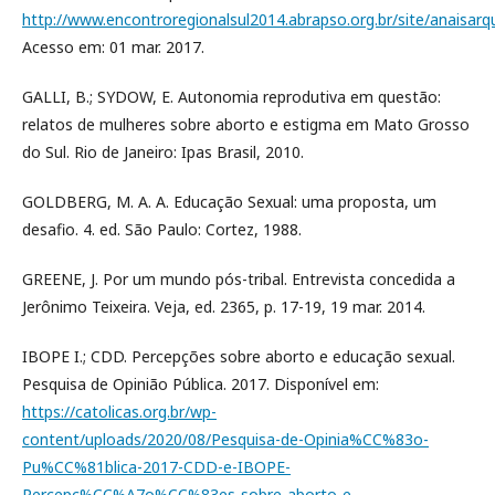
http://www.encontroregionalsul2014.abrapso.org.br/site/anaisar
Acesso em: 01 mar. 2017.
GALLI, B.; SYDOW, E. Autonomia reprodutiva em questão:
relatos de mulheres sobre aborto e estigma em Mato Grosso
do Sul. Rio de Janeiro: Ipas Brasil, 2010.
GOLDBERG, M. A. A. Educação Sexual: uma proposta, um
desafio. 4. ed. São Paulo: Cortez, 1988.
GREENE, J. Por um mundo pós-tribal. Entrevista concedida a
Jerônimo Teixeira. Veja, ed. 2365, p. 17-19, 19 mar. 2014.
IBOPE I.; CDD. Percepções sobre aborto e educação sexual.
Pesquisa de Opinião Pública. 2017. Disponível em:
https://catolicas.org.br/wp-
content/uploads/2020/08/Pesquisa-de-Opinia%CC%83o-
Pu%CC%81blica-2017-CDD-e-IBOPE-
Percepc%CC%A7o%CC%83es-sobre-aborto-e-