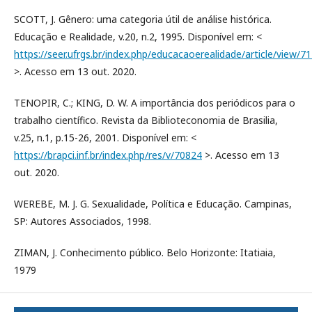
SCOTT, J. Gênero: uma categoria útil de análise histórica.
Educação e Realidade, v.20, n.2, 1995. Disponível em: <
https://seer.ufrgs.br/index.php/educacaoerealidade/article/view/7
>. Acesso em 13 out. 2020.
TENOPIR, C.; KING, D. W. A importância dos periódicos para o
trabalho científico. Revista da Biblioteconomia de Brasilia,
v.25, n.1, p.15-26, 2001. Disponível em: <
https://brapci.inf.br/index.php/res/v/70824
>. Acesso em 13
out. 2020.
WEREBE, M. J. G. Sexualidade, Política e Educação. Campinas,
SP: Autores Associados, 1998.
ZIMAN, J. Conhecimento público. Belo Horizonte: Itatiaia,
1979