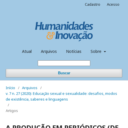
Cadastro
Acesso
Atual
Arquivos
Notícias
Sobre
Buscar
Início
/
Arquivos
/
v. 7 n. 27 (2020): Educação sexual e sexualidade: desafios, modos
de existência, saberes e linguagens
/
Artigos
A PRODUÇÃO EM PERIÓDICOS (DE