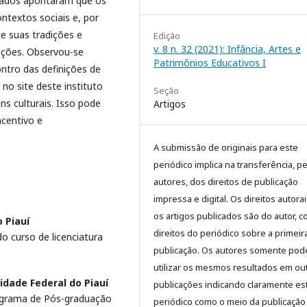
s dados apontaram que os
ntextos sociais e, por
e suas tradições e
Edição
v. 8 n. 32 (2021): Infância, Artes e
ações. Observou-se
Patrimônios Educativos I
ntro das definições de
no site deste instituto
Seção
s culturais. Isso pode
Artigos
ncentivo e
A submissão de originais para este
periódico implica na transferência, p
autores, dos direitos de publicação
impressa e digital. Os direitos autora
os artigos publicados são do autor, 
 Piauí
direitos do periódico sobre a primeir
 curso de licenciatura
publicação. Os autores somente pod
utilizar os mesmos resultados em ou
idade Federal do Piauí
publicações indicando claramente es
ograma de Pós-graduação
periódico como o meio da publicação