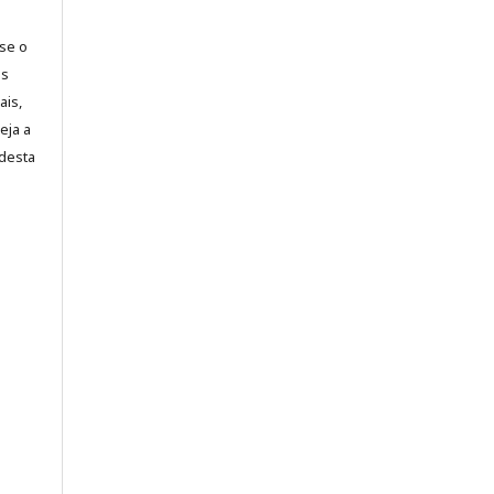
-se o
es
ais,
eja a
desta