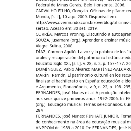
Federal de Minas Gerais, Belo Horizonte, 2006.
CARVALHO FILHO, Gonçalo. Oficinas de pífano: rec
Mundo, [s. l.], 10 ago. 2009. Disponível em:
http://www.overmundo.com.br/overblog/oficinas-d
sertao. Acesso em: 30 set. 2019.
CORRÊA, Marcos Kröning. Discutindo a autoapren
SOUZA, Jusamara (org.). Aprender e ensinar músic
Alegre: Sulina, 2008.
DÍAZ, Carmen Agulló. La voz y la palabra de los “t
orales y recuperación del patrimonio histórico-edu
Educatio Siglo XXI, [s. l.], v. 28, n. 2, p. 157–177, 2
DOMÍNGUEZ, Pablo Álvarez; MARTÍNEZ-VALCÁRCE
MARÍN, Ramón. El patrimonio cultural en los recu
finalizar el bachillerato en España: educación e i
e Argumento, Florianópolis, v. 9, n. 22, p. 198–235
FERNANDES, José Nunes et al. A produção intelec
nos seus quinze primeiros anos: 1992-2006. In:
(org.). Educação musical: temas selecionados. Curi
284.
FERNANDES, José Nunes; PINHATI JUNIOR, Ferna
do conhecimento na área da educação musical m
ANPPOM de 1989 a 2010. In: FERNANDES, José Nu