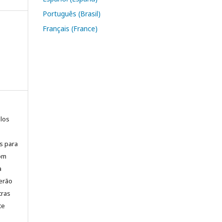
Português (Brasil)
Français (France)
elos
is para
com
a
erão
tras
te