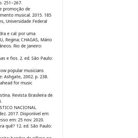
p. 251–267.
 e promoção de
mento musical. 2015. 185
s, Universidade Federal
ra e cal: por uma
EU, Regina; CHAGAS, Mário
neos. Rio de Janeiro:
 e fios. 2. ed. São Paulo:
 How popular musicians
: Ashgate, 2002. p. 238.
 ahead for music
ina. Revista Brasileira de
.
ÍSTICO NACIONAL
dez. 2017. Disponível em:
esso em: 25 nov. 2020.
a quê? 12. ed. São Paulo: