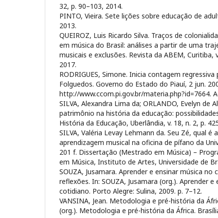
32, p. 90–103, 2014.
PINTO, Vieira. Sete lições sobre educação de adul
2013.
QUEIROZ, Luis Ricardo Silva. Traços de coloniali
em música do Brasil: análises a partir de uma traj
musicais e exclusões. Revista da ABEM, Curitiba, v.
2017.
RODRIGUES, Simone. Inicia contagem regressiva 
Folguedos. Governo do Estado do Piauí, 2 jun. 200
http://www.ccom.pi.gov.br/materia.php?id=7664. A
SILVA, Alexandra Lima da; ORLANDO, Evelyn de A
patrimônio na história da educação: possibilidade
História da Educação, Uberlândia, v. 18, n. 2, p. 4
SILVA, Valéria Levay Lehmann da. Seu Zé, qual é a
aprendizagem musical na oficina de pífano da Univ
201 f. Dissertação (Mestrado em Música) – Pro
em Música, Instituto de Artes, Universidade de Bras
SOUZA, Jusamara. Aprender e ensinar música no c
reflexões. In: SOUZA, Jusamara (org.). Aprender e
cotidiano. Porto Alegre: Sulina, 2009. p. 7–12.
VANSINA, Jean. Metodologia e pré-história da Áfri
(org.). Metodologia e pré-história da África. Brasí