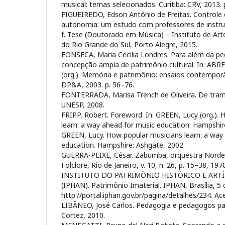
musical: temas selecionados. Curitiba: CRV, 2013. 
FIGUEIREDO, Edson Antônio de Freitas. Controle
autonomia: um estudo com professores de instru
f. Tese (Doutorado em Música) – Instituto de Arte
do Rio Grande do Sul, Porto Alegre, 2015.
FONSECA, Maria Cecília Londres. Para além da ped
concepção ampla de patrimônio cultural. In: ABR
(org.). Memória e patrimônio: ensaios contemporâ
DP&A, 2003. p. 56–76.
FONTERRADA, Marisa Trench de Oliveira. De tramas
UNESP, 2008.
FRIPP, Robert. Foreword. In: GREEN, Lucy (org.).
learn: a way ahead for music education. Hampshire
GREEN, Lucy. How popular musicians learn: a way
education. Hampshire: Ashgate, 2002.
GUERRA-PEIXE, César. Zabumba, orquestra Nordest
Folclore, Rio de Janeiro, v. 10, n. 26, p. 15–38, 1970
INSTITUTO DO PATRIMÔNIO HISTÓRICO E ART
(IPHAN). Patrimônio Imaterial. IPHAN, Brasília, 5 
http://portal.iphan.gov.br/pagina/detalhes/234. Ac
LIBÂNEO, José Carlos. Pedagogia e pedagogos par
Cortez, 2010.