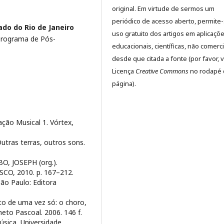
original. Em virtude de sermos um
periódico de acesso aberto, permite
ado do Rio de Janeiro
uso gratuito dos artigos em aplicaçõ
Programa de Pós-
educacionais, científicas, não comerci
desde que citada a fonte (por favor, v
Licença
Creative Commons
no rodapé 
página).
ação Musical 1. Vórtex,
tras terras, outros sons.
O, JOSEPH (org.).
ESCO, 2010. p. 167–212.
ão Paulo: Editora
o de uma vez só: o choro,
eto Pascoal. 2006. 146 f.
sica, Universidade