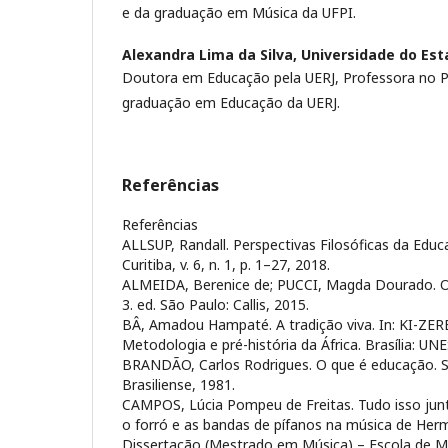
e da graduação em Música da UFPI.
Alexandra Lima da Silva,
Universidade do Est
Doutora em Educação pela UERJ, Professora no 
graduação em Educação da UERJ.
Referências
Referências
ALLSUP, Randall. Perspectivas Filosóficas da Educ
Curitiba, v. 6, n. 1, p. 1–27, 2018.
ALMEIDA, Berenice de; PUCCI, Magda Dourado. Ou
3. ed. São Paulo: Callis, 2015.
BÂ, Amadou Hampaté. A tradição viva. In: KI-ZERB
Metodologia e pré-história da África. Brasília: UN
BRANDÃO, Carlos Rodrigues. O que é educação. S
Brasiliense, 1981.
CAMPOS, Lúcia Pompeu de Freitas. Tudo isso junt
o forró e as bandas de pífanos na música de Herm
Dissertação (Mestrado em Música) – Escola de Mú