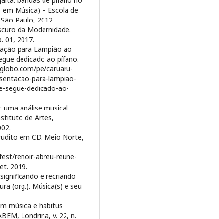
aita: bandas de pífano no
o em Música) – Escola de
 São Paulo, 2012.
scuro da Modernidade.
p. 01, 2017.
tação para Lampião ao
gue dedicado ao pífano.
1.globo.com/pe/caruaru-
esentacao-para-lampiao-
e-segue-dedicado-ao-
 uma análise musical.
stituto de Artes,
002.
erudito em CD. Meio Norte,
est/renoir-abreu-reune-
et. 2019.
gnificando e recriando
ra (org.). Música(s) e seu
em música e habitus
ABEM, Londrina, v. 22, n.