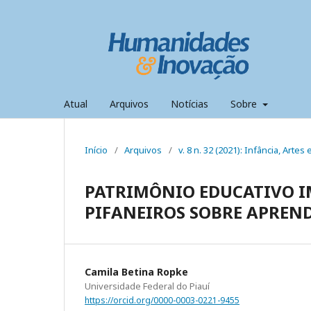
Atual
Arquivos
Notícias
Sobre
Início
/
Arquivos
/
v. 8 n. 32 (2021): Infância, Arte
PATRIMÔNIO EDUCATIVO IM
PIFANEIROS SOBRE APREN
Camila Betina Ropke
Universidade Federal do Piauí
https://orcid.org/0000-0003-0221-9455