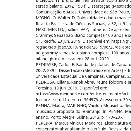
MENEGATTI, Bruno del Neri Batista. Soprando a g
sertão baiano. 2012. 150 f. Dissertação (Mestrad
Comunicação e Artes, Universidade de São Paulo,
MIGNOLO, Walter D. Colonialidade: o lado mais e
Revista Brasileira de Ciências Sociais, v. 32, n. 94, 
NASCIMENTO, Joalline; VAZ, Lafaete. De apresen
Grammy: Sebastião Biano completa 100 anos e se
G1, Recife, 23 jun. 2019. Disponível em: https://g
regiao/sao-joao/2019/noticia/2019/06/23/de-apr
ao-grammy-sebastiao-biano-completa-100-anos-
pifano.ghtml. Acesso em: 28 out. 2020.
PEDRASSE, Carlos E. Banda de pífanos de Caruaru:
2002. 289 f. Dissertação (Mestrado em Artes) – In
Universidade Estadual De Campinas, Campinas, 2
PEDROSA, Liliane. Renoir Abreu reúne folclore e 
Teresina, 18 jun. 2019. Disponível em:
https://www.meionorte.com/entretenimento/artef
folclore-e-erudito-em-cd-364976. Acesso em: 30 s
PENNA, Maura; MARINHO, Vanildo Mousinho. Ressi
músicas: a proposta do re-arranjo. In: PENNA, Mau
ensino. Porto Alegre: Sulina, 2012. p. 173–207.
PEREIRA, Marcus Vinícius Medeiros. Licenciatura 
conservatorial: analisando o currículo. Revista da 