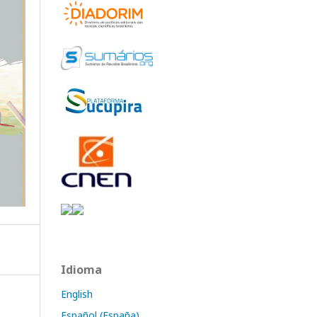
Idioma
English
Español (España)