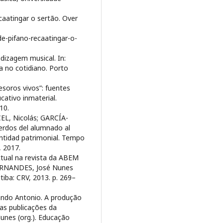
aatingar o sertão. Over
e-pifano-recaatingar-o-
dizagem musical. In:
a no cotidiano. Porto
esoros vivos”: fuentes
cativo inmaterial.
010.
L, Nicolás; GARCÍA-
erdos del alumnado al
dentidad patrimonial. Tempo
, 2017.
tual na revista da ABEM
 FERNANDES, José Nunes
tiba: CRV, 2013. p. 269–
ndo Antonio. A produção
as publicações da
nes (org.). Educação