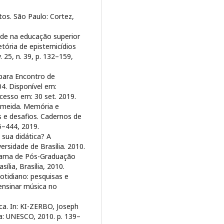
tos. São Paulo: Cortez,
dade na educação superior
etória de epistemicídios
 25, n. 39, p. 132–159,
para Encontro de
4. Disponível em:
cesso em: 30 set. 2019.
lmeida. Memória e
s e desafios. Cadernos de
25–444, 2019.
 sua didática? A
ersidade de Brasília. 2010.
grama de Pós-Graduação
ília, Brasília, 2010.
otidiano: pesquisas e
 ensinar música no
ca. In: KI-ZERBO, Joseph
lia: UNESCO, 2010. p. 139–