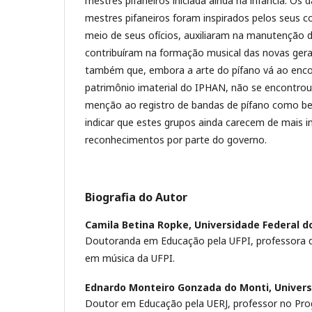
mestres pifaneiros iniciada ainda na infância. O
mestres pifaneiros foram inspirados pelos seus co
meio de seus ofícios, auxiliaram na manutenção d
contribuíram na formação musical das novas ger
também que, embora a arte do pífano vá ao enco
patrimônio imaterial do IPHAN, não se encontrou 
menção ao registro de bandas de pífano como ben
indicar que estes grupos ainda carecem de mais i
reconhecimentos por parte do governo.
Biografia do Autor
Camila Betina Ropke,
Universidade Federal do
Doutoranda em Educação pela UFPI, professora do
em música da UFPI.
Ednardo Monteiro Gonzada do Monti,
Univers
Doutor em Educação pela UERJ, professor no Pr