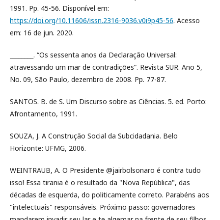
1991. Pp. 45-56. Disponível em:
https://doi.org/10.11606/issn.2316-9036.v0i9p45-56
. Acesso
em: 16 de jun. 2020.
________. “Os sessenta anos da Declaração Universal:
atravessando um mar de contradições”. Revista SUR. Ano 5,
No. 09, São Paulo, dezembro de 2008. Pp. 77-87.
SANTOS. B. de S. Um Discurso sobre as Ciências. 5. ed. Porto:
Afrontamento, 1991.
SOUZA, J. A Construção Social da Subcidadania. Belo
Horizonte: UFMG, 2006.
WEINTRAUB, A. O Presidente @jairbolsonaro é contra tudo
isso! Essa tirania é o resultado da "Nova República", das
décadas de esquerda, do politicamente correto. Parabéns aos
"intelectuais" responsáveis. Próximo passo: governadores
mandarem invadir seu lar e te algemar na frente de seu filhos.