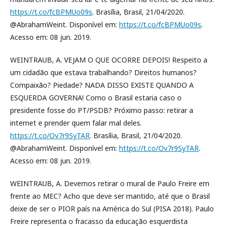
https://t.co/fcBPMUo09s
. Brasília, Brasil, 21/04/2020.
@AbrahamWeint. Disponível em:
https://t.co/fcBPMUo09s
.
Acesso em: 08 jun. 2019.
WEINTRAUB, A. VEJAM O QUE OCORRE DEPOIS! Respeito a
um cidadão que estava trabalhando? Direitos humanos?
Compaixão? Piedade? NADA DISSO EXISTE QUANDO A
ESQUERDA GOVERNA! Como o Brasil estaria caso o
presidente fosse do PT/PSDB? Próximo passo: retirar a
internet e prender quem falar mal deles.
https://t.co/Ov7r9SyTAR
. Brasília, Brasil, 21/04/2020.
@AbrahamWeint. Disponível em:
https://t.co/Ov7r9SyTAR
.
Acesso em: 08 jun. 2019.
WEINTRAUB, A. Devemos retirar o mural de Paulo Freire em
frente ao MEC? Acho que deve ser mantido, até que o Brasil
deixe de ser o PIOR país na América do Sul (PISA 2018). Paulo
Freire representa o fracasso da educação esquerdista