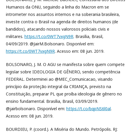
Humanos da ONU, seguindo a linha do Macron em se
intrometer nos assuntos internos e na soberania brasileira,
investe contra o Brasil na agenda de direitos humanos (de
bandidos), atacando nossos valorosos policiais civis e
militares.
https://t.co/0WT7vxgN9R
. Brasília, Brasil,
04/09/2019. @JairM.Bolsonaro. Disponível em:
https://t.co/0WT7vxgN9R
. Acesso em: 08 jun. 2019.
BOLSONARO, J. M. O AGU se manifesta sobre quem compete
legislar sobre IDEOLOGIA DE GÊNERO, sendo competência
FEDERAL. Determinei ao @MEC_Comunicacao, visando
princípio da proteção integral da CRIANÇA, previsto na
Constituição, preparar PL que proíba ideologia de gênero no
ensino fundamental. Brasília, Brasil, 03/09/2019.
@jairbolsonaro. Disponível em:
https://t.co/bqpNS6l0al
.
Acesso em: 08 jun. 2019.
BOURDIEU, P. (coord.). A Miséria do Mundo. Petrópolis. RJ: