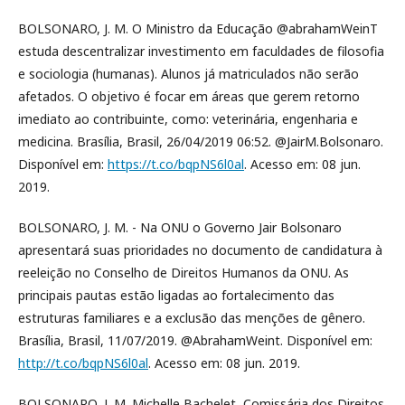
BOLSONARO, J. M. O Ministro da Educação @abrahamWeinT
estuda descentralizar investimento em faculdades de filosofia
e sociologia (humanas). Alunos já matriculados não serão
afetados. O objetivo é focar em áreas que gerem retorno
imediato ao contribuinte, como: veterinária, engenharia e
medicina. Brasília, Brasil, 26/04/2019 06:52. @JairM.Bolsonaro.
Disponível em:
https://t.co/bqpNS6l0al
. Acesso em: 08 jun.
2019.
BOLSONARO, J. M. - Na ONU o Governo Jair Bolsonaro
apresentará suas prioridades no documento de candidatura à
reeleição no Conselho de Direitos Humanos da ONU. As
principais pautas estão ligadas ao fortalecimento das
estruturas familiares e a exclusão das menções de gênero.
Brasília, Brasil, 11/07/2019. @AbrahamWeint. Disponível em:
http://t.co/bqpNS6l0al
. Acesso em: 08 jun. 2019.
BOLSONARO, J. M. Michelle Bachelet, Comissária dos Direitos