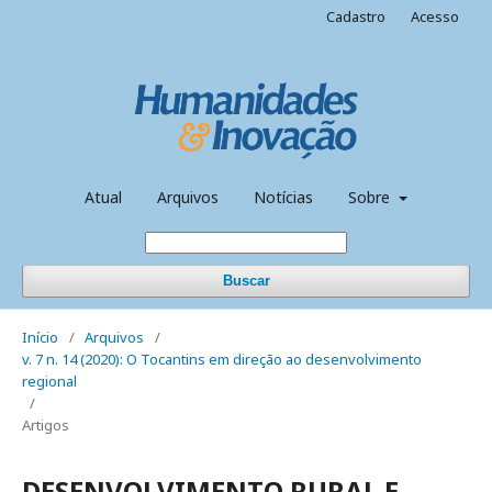
Cadastro
Acesso
Atual
Arquivos
Notícias
Sobre
Buscar
Início
/
Arquivos
/
v. 7 n. 14 (2020): O Tocantins em direção ao desenvolvimento
regional
/
Artigos
DESENVOLVIMENTO RURAL E