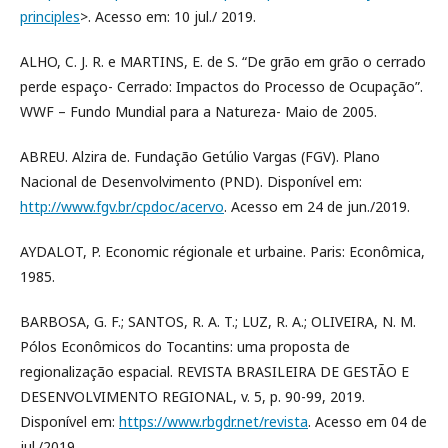
principles
>. Acesso em: 10 jul./ 2019.
ALHO, C. J. R. e MARTINS, E. de S. “De grão em grão o cerrado
perde espaço- Cerrado: Impactos do Processo de Ocupação”.
WWF – Fundo Mundial para a Natureza- Maio de 2005.
ABREU. Alzira de. Fundação Getúlio Vargas (FGV). Plano
Nacional de Desenvolvimento (PND). Disponível em:
http://www.fgv.br/cpdoc/acervo
. Acesso em 24 de jun./2019.
AYDALOT, P. Economic régionale et urbaine. Paris: Econômica,
1985.
BARBOSA, G. F.; SANTOS, R. A. T.; LUZ, R. A.; OLIVEIRA, N. M.
Pólos Econômicos do Tocantins: uma proposta de
regionalização espacial. REVISTA BRASILEIRA DE GESTÃO E
DESENVOLVIMENTO REGIONAL, v. 5, p. 90-99, 2019.
Disponível em:
https://www.rbgdr.net/revista
. Acesso em 04 de
jul./2019.