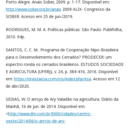
Porto Alegre. Anais Sober, 2009. p. 1-17. Disponível em:
http://www.sober.org.br/anais
2009-XLIX- Congresso da
SOBER. Acesso em 25 de jun./2019.
RODRIGUES, M. M. A. Políticas públicas. São Paulo: Publifolha,
2010. 94p.
SANTOS, C. C. M.. Programa de Cooperação Nipo-Brasileira
para o Desenvolvimento dos Cerrados? PRODECER: um
espectro ronda os cerrados brasileiros. ESTUDOS SOCIEDADE
E AGRICULTURA (UFRRJ), v. 24, p. 384-416, 2016. Disponível
em:
https://revistaesa.com/ojs/index.php/esa
. Acesso em 12
de abr./2020.
SEIXAS, W. O arrojo de Ary Valadão na agricultura. Diário da
Manhã, 16 de jun. de 2014. Disponível em:
<
http://www.dm.com.br:9000/cidades/centro-
oeste/2014/06/o-arrojo-de-ary-