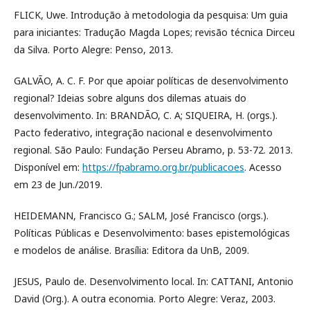
FLICK, Uwe. Introdução à metodologia da pesquisa: Um guia
para iniciantes: Tradução Magda Lopes; revisão técnica Dirceu
da Silva. Porto Alegre: Penso, 2013.
GALVÃO, A. C. F. Por que apoiar políticas de desenvolvimento
regional? Ideias sobre alguns dos dilemas atuais do
desenvolvimento. In: BRANDÃO, C. A; SIQUEIRA, H. (orgs.).
Pacto federativo, integração nacional e desenvolvimento
regional. São Paulo: Fundação Perseu Abramo, p. 53-72. 2013.
Disponível em:
https://fpabramo.org.br/publicacoes
. Acesso
em 23 de Jun./2019.
HEIDEMANN, Francisco G.; SALM, José Francisco (orgs.).
Políticas Públicas e Desenvolvimento: bases epistemológicas
e modelos de análise. Brasília: Editora da UnB, 2009.
JESUS, Paulo de. Desenvolvimento local. In: CATTANI, Antonio
David (Org.). A outra economia. Porto Alegre: Veraz, 2003.