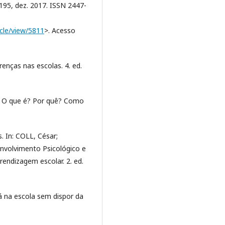
82-195, dez. 2017. ISSN 2447-
icle/view/5811
>. Acesso
enças nas escolas. 4. ed.
– O que é? Por quê? Como
. In: COLL, César;
nvolvimento Psicológico e
endizagem escolar. 2. ed.
á na escola sem dispor da