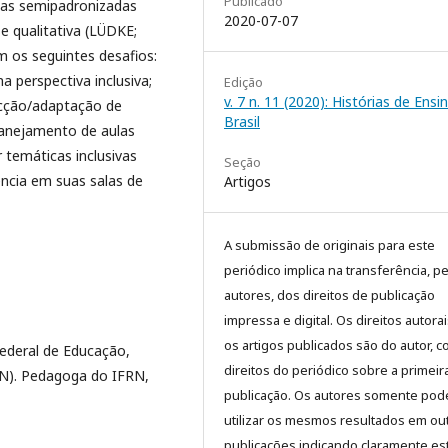
Publicado
stas semipadronizadas
2020-07-07
e qualitativa (LÜDKE;
 os seguintes desafios:
a perspectiva inclusiva;
Edição
v. 7 n. 11 (2020): Histórias de Ensi
cção/adaptação de
Brasil
lanejamento de aulas
 temáticas inclusivas
Seção
ência em suas salas de
Artigos
A submissão de originais para este
periódico implica na transferência, p
autores, dos direitos de publicação
impressa e digital. Os direitos autora
os artigos publicados são do autor, 
Federal de Educação,
direitos do periódico sobre a primeir
RN). Pedagoga do IFRN,
publicação. Os autores somente pod
utilizar os mesmos resultados em ou
publicações indicando claramente es