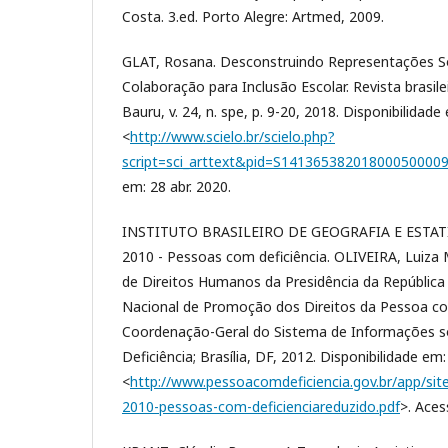
Costa. 3.ed. Porto Alegre: Artmed, 2009.
GLAT, Rosana. Desconstruindo Representações So
Colaboração para Inclusão Escolar. Revista brasile
Bauru, v. 24, n. spe, p. 9-20, 2018. Disponibilidade
<
http://www.scielo.br/scielo.php?
script=sci_arttext&pid=S1413653820180005000
em: 28 abr. 2020.
INSTITUTO BRASILEIRO DE GEOGRAFIA E ESTATÍS
2010 - Pessoas com deficiência. OLIVEIRA, Luiza 
de Direitos Humanos da Presidência da República 
Nacional de Promoção dos Direitos da Pessoa co
Coordenação-Geral do Sistema de Informações 
Deficiência; Brasília, DF, 2012. Disponibilidade em:
<
http://www.pessoacomdeficiencia.gov.br/app/sites
2010-pessoas-com-deficienciareduzido.pdf
>. Aces