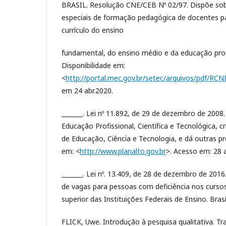
BRASIL. Resolução CNE/CEB Nº 02/97. Dispõe so
especiais de formação pedagógica de docentes par
currículo do ensino
fundamental, do ensino médio e da educação prof
Disponibilidade em:
<
http://portal.mec.gov.br/setec/arquivos/pdf/RC
em 24 abr.2020.
_______. Lei nº 11.892, de 29 de dezembro de 2008.
Educação Profissional, Científica e Tecnológica, cr
de Educação, Ciência e Tecnologia, e dá outras pr
em: <
http://www.planalto.gov.br
>. Acesso em: 28 a
_______. Lei nº. 13.409, de 28 de dezembro de 2016
de vagas para pessoas com deficiência nos cursos
superior das Instituições Federais de Ensino. Brasí
FLICK, Uwe. Introdução à pesquisa qualitativa. Tra