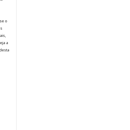
-se o
es
ais,
eja a
desta