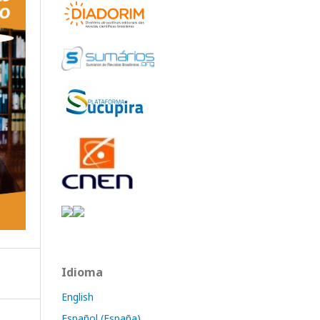
Idioma
English
Español (España)