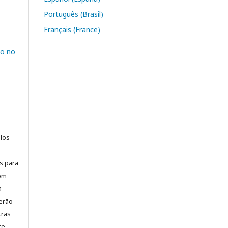
Português (Brasil)
Français (France)
no no
elos
is para
com
a
erão
tras
te