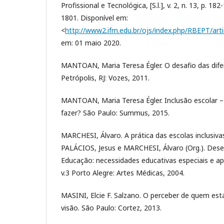
Profissional e Tecnológica, [S.l.], v. 2, n. 13, p. 1
1801. Disponível em:
<
http://www2.ifrn.edu.br/ojs/index.php/RBEPT/art
em: 01 maio 2020.
MANTOAN, Maria Teresa Égler. O desafio das difer
Petrópolis, RJ: Vozes, 2011.
MANTOAN, Maria Teresa Égler. Inclusão escolar 
fazer? São Paulo: Summus, 2015.
MARCHESI, Álvaro. A prática das escolas inclusivas
PALÁCIOS, Jesus e MARCHESI, Álvaro (Org.). Dese
Educação: necessidades educativas especiais e apr
v.3 Porto Alegre: Artes Médicas, 2004.
MASINI, Elcie F. Salzano. O perceber de quem est
visão. São Paulo: Cortez, 2013.