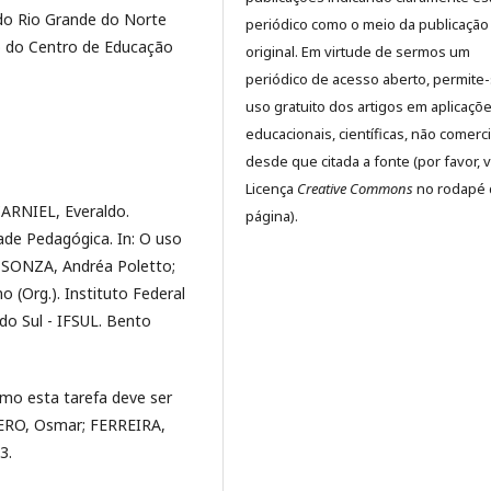
do Rio Grande do Norte
periódico como o meio da publicação
 do Centro de Educação
original. Em virtude de sermos um
periódico de acesso aberto, permite
uso gratuito dos artigos em aplicaçõ
educacionais, científicas, não comerci
desde que citada a fonte (por favor, v
Licença
Creative Commons
no rodapé 
ARNIEL, Everaldo.
página).
dade Pedagógica. In: O uso
. SONZA, Andréa Poletto;
(Org.). Instituto Federal
do Sul - IFSUL. Bento
omo esta tarefa deve ser
ÁVERO, Osmar; FERREIRA,
3.