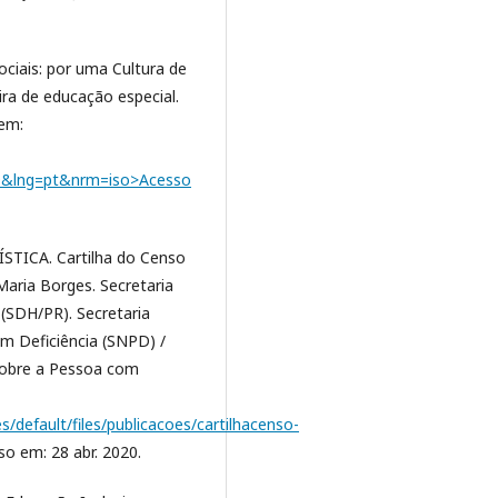
ciais: por uma Cultura de
ira de educação especial.
 em:
09&lng=pt&nrm=iso>Acesso
TICA. Cartilha do Censo
Maria Borges. Secretaria
(SDH/PR). Secretaria
m Deficiência (SNPD) /
sobre a Pessoa com
/default/files/publicacoes/cartilhacenso-
so em: 28 abr. 2020.