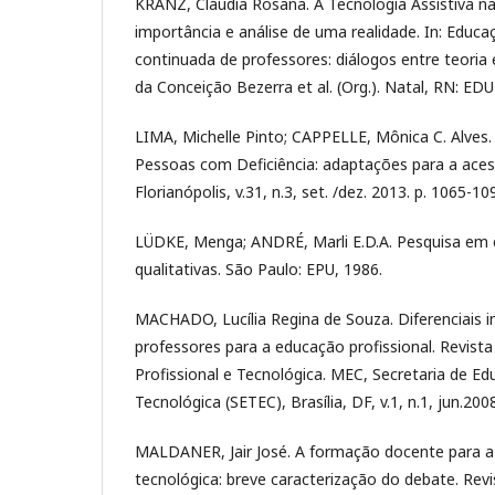
KRANZ, Cláudia Rosana. A Tecnologia Assistiva na
importância e análise de uma realidade. In: Educa
continuada de professores: diálogos entre teoria 
da Conceição Bezerra et al. (Org.). Natal, RN: EDU
LIMA, Michelle Pinto; CAPPELLE, Mônica C. Alves.
Pessoas com Deficiência: adaptações para a acessi
Florianópolis, v.31, n.3, set. /dez. 2013. p. 1065-10
LÜDKE, Menga; ANDRÉ, Marli E.D.A. Pesquisa em
qualitativas. São Paulo: EPU, 1986.
MACHADO, Lucília Regina de Souza. Diferenciais 
professores para a educação profissional. Revista
Profissional e Tecnológica. MEC, Secretaria de Ed
Tecnológica (SETEC), Brasília, DF, v.1, n.1, jun.2008
MALDANER, Jair José. A formação docente para a 
tecnológica: breve caracterização do debate. Revi