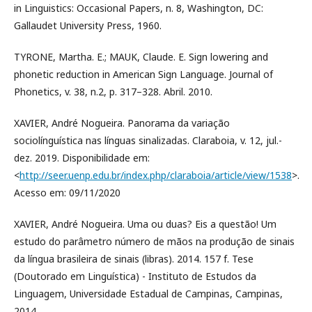
in Linguistics: Occasional Papers, n. 8, Washington, DC:
Gallaudet University Press, 1960.
TYRONE, Martha. E.; MAUK, Claude. E. Sign lowering and
phonetic reduction in American Sign Language. Journal of
Phonetics, v. 38, n.2, p. 317–328. Abril. 2010.
XAVIER, André Nogueira. Panorama da variação
sociolínguística nas línguas sinalizadas. Claraboia, v. 12, jul.-
dez. 2019. Disponibilidade em:
<
http://seer.uenp.edu.br/index.php/claraboia/article/view/1538
>.
Acesso em: 09/11/2020
XAVIER, André Nogueira. Uma ou duas? Eis a questão! Um
estudo do parâmetro número de mãos na produção de sinais
da língua brasileira de sinais (libras). 2014. 157 f. Tese
(Doutorado em Linguística) - Instituto de Estudos da
Linguagem, Universidade Estadual de Campinas, Campinas,
2014.