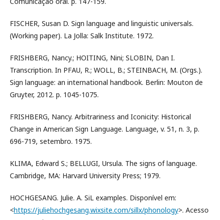
Comunicação oral. p. 147-159.
FISCHER, Susan D. Sign language and linguistic universals.
(Working paper). La Jolla: Salk Institute. 1972.
FRISHBERG, Nancy.; HOITING, Nini; SLOBIN, Dan I.
Transcription. In PFAU, R.; WOLL, B.; STEINBACH, M. (Orgs.).
Sign language: an international handbook. Berlin: Mouton de
Gruyter, 2012. p. 1045-1075.
FRISHBERG, Nancy. Arbitrariness and Iconicity: Historical
Change in American Sign Language. Language, v. 51, n. 3, p.
696-719, setembro. 1975.
KLIMA, Edward S.; BELLUGI, Ursula. The signs of language.
Cambridge, MA: Harvard University Press; 1979.
HOCHGESANG. Julie. A. SiL examples. Disponível em:
<
https://juliehochgesang.wixsite.com/sillx/phonology
>. Acesso