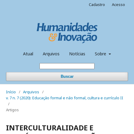
Cadastro
Acesso
Atual
Arquivos
Notícias
Sobre
Buscar
Início
/
Arquivos
/
v. 7 n. 7 (2020): Educação formal e não formal, cultura e currículo II
/
Artigos
INTERCULTURALIDADE E