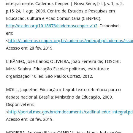
integralmente. Cadernos Cenpec | Nova Série, [s.l.], v. 1, n. 2,
p.15-24, 1 ago. 2006. Centro de Estudos e Pesquisas em
Educacao, Cultura e Acao Comunitaria (CENPEC).
http://dx.doi.org/10.18676/cadernoscenpec.v1i2
. Disponível
em:
<
http://cadernos.cenpec.org.br/cadernos/index.php/cadernos/issu
Acesso em: 28 fev. 2019.
LIBÂNEO, José Carlos; OLIVEIRA, João Ferreira de; TOSCHI,
Mirza Seabra. Educação Escolar: políticas, estrutura e
organização. 10. ed. São Paulo: Cortez, 2012.
MOLL, Jaqueline. Educação integral: texto referência para o
debate nacional. Brasília: Ministério da Educação, 2009.
Disponível em:
<
http://portal.mec.gov.br/dmdocuments/cadfinal_educ_integral.pd
Acesso em: 28 fev. 2019.
MOREIRA, Antônio Flávio; CANDAU, Vera Maria. Indagações