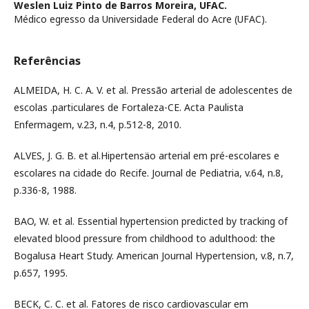
Weslen Luiz Pinto de Barros Moreira,
UFAC.
Médico egresso da Universidade Federal do Acre (UFAC).
Referências
ALMEIDA, H. C. A. V. et al. Pressão arterial de adolescentes de
escolas .particulares de Fortaleza-CE. Acta Paulista
Enfermagem, v.23, n.4, p.512-8, 2010.
ALVES, J. G. B. et al.Hipertensäo arterial em pré-escolares e
escolares na cidade do Recife. Journal de Pediatria, v.64, n.8,
p.336-8, 1988.
BAO, W. et al. Essential hypertension predicted by tracking of
elevated blood pressure from childhood to adulthood: the
Bogalusa Heart Study. American Journal Hypertension, v.8, n.7,
p.657, 1995.
BECK, C. C. et al. Fatores de risco cardiovascular em