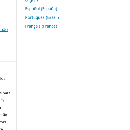
Español (España)
Português (Brasil)
Français (France)
e não
elos
is para
com
a
erão
tras
te