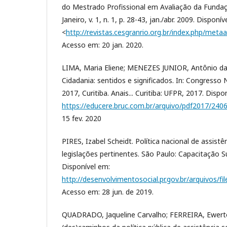
do Mestrado Profissional em Avaliação da Fund
Janeiro, v. 1, n. 1, p. 28-43, jan./abr. 2009. Disponív
<
http://revistas.cesgranrio.org.br/index.php/metaa
Acesso em: 20 jan. 2020.
LIMA, Maria Eliene; MENEZES JUNIOR, Antônio da S
Cidadania: sentidos e significados. In: Congresso 
2017, Curitiba. Anais... Curitiba: UFPR, 2017. Dispo
https://educere.bruc.com.br/arquivo/pdf2017/240
15 fev. 2020
PIRES, Izabel Scheidt. Política nacional de assistên
legislações pertinentes. São Paulo: Capacitação Sua
Disponível em:
http://desenvolvimentosocial.pr.gov.br/arquivos/f
Acesso em: 28 jun. de 2019.
QUADRADO, Jaqueline Carvalho; FERREIRA, Ewerto