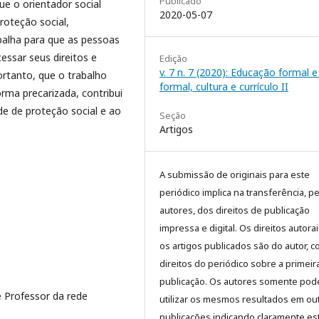
Publicado
ue o orientador social
2020-05-07
roteção social,
balha para que as pessoas
essar seus direitos e
Edição
v. 7 n. 7 (2020): Educação formal 
ortanto, que o trabalho
formal, cultura e currículo II
rma precarizada, contribui
ede de proteção social e ao
Seção
Artigos
A submissão de originais para este
periódico implica na transferência, p
autores, dos direitos de publicação
impressa e digital. Os direitos autora
os artigos publicados são do autor, 
direitos do periódico sobre a primeir
publicação. Os autores somente pod
e Professor da rede
utilizar os mesmos resultados em ou
publicações indicando claramente es