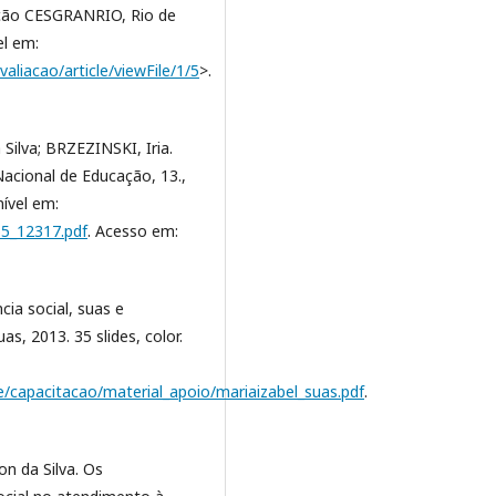
ação CESGRANRIO, Rio de
el em:
valiacao/article/viewFile/1/5
>.
ilva; BRZEZINSKI, Iria.
Nacional de Educação, 13.,
nível em:
65_12317.pdf
. Acesso em:
cia social, suas e
s, 2013. 35 slides, color.
ile/capacitacao/material_apoio/mariaizabel_suas.pdf
.
n da Silva. Os