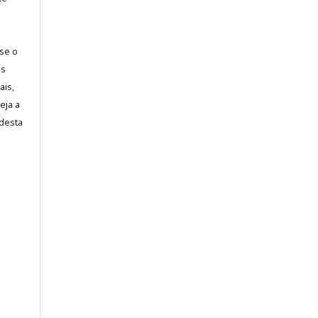
-se o
es
ais,
eja a
desta