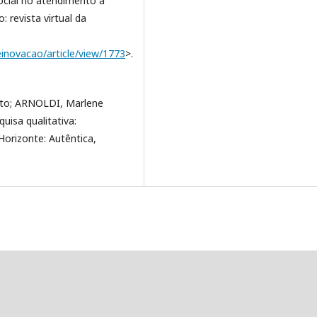
social no atendimento à
revista virtual da
einovacao/article/view/1773
>.
outo; ARNOLDI, Marlene
uisa qualitativa:
Horizonte: Autêntica,