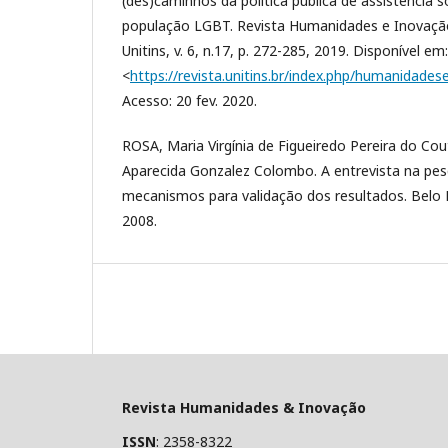
(des)caminhos da política pública de assistência 
população LGBT. Revista Humanidades e Inovação: 
Unitins, v. 6, n.17, p. 272-285, 2019. Disponível em:
<
https://revista.unitins.br/index.php/humanidades
Acesso: 20 fev. 2020.
ROSA, Maria Virgínia de Figueiredo Pereira do C
Aparecida Gonzalez Colombo. A entrevista na pesq
mecanismos para validação dos resultados. Belo 
2008.
Revista Humanidades & Inovação
ISSN
: 2358-8322