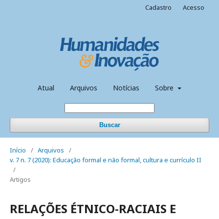
Cadastro
Acesso
Atual
Arquivos
Notícias
Sobre
Buscar
Início
/
Arquivos
/
v. 7 n. 7 (2020): Educação formal e não formal, cultura e currículo II
/
Artigos
RELAÇÕES ÉTNICO-RACIAIS E