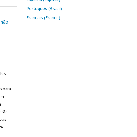
Português (Brasil)
Français (France)
e não
elos
is para
com
a
erão
tras
te