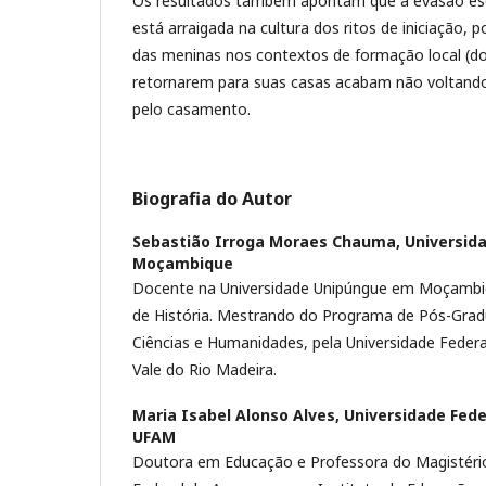
Os resultados também apontam que a evasão e
está arraigada na cultura dos ritos de iniciação, po
das meninas nos contextos de formação local (dos
retornarem para suas casas acabam não voltando
pelo casamento.
Biografia do Autor
Sebastião Irroga Moraes Chauma,
Universid
Moçambique
Docente na Universidade Unipúngue em Moçambi
de História. Mestrando do Programa de Pós-Gra
Ciências e Humanidades, pela Universidade Fede
Vale do Rio Madeira.
Maria Isabel Alonso Alves,
Universidade Fed
UFAM
Doutora em Educação e Professora do Magistério