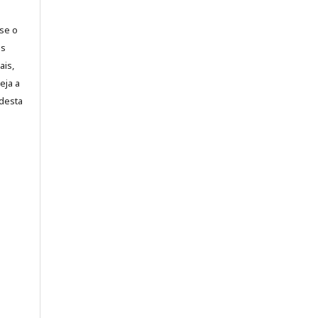
-se o
es
ais,
eja a
desta