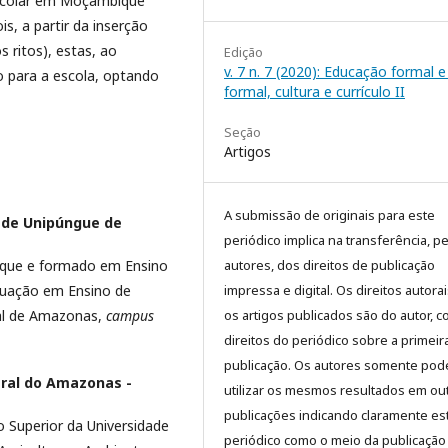
scolar em Moçambique
is, a partir da inserção
 ritos), estas, ao
Edição
v. 7 n. 7 (2020): Educação formal 
 para a escola, optando
formal, cultura e currículo II
Seção
Artigos
A submissão de originais para este
ade Unipúngue de
periódico implica na transferência, p
que e formado em Ensino
autores, dos direitos de publicação
duação em Ensino de
impressa e digital. Os direitos autora
ral de Amazonas,
campus
os artigos publicados são do autor, 
direitos do periódico sobre a primeir
publicação. Os autores somente pod
eral do Amazonas -
utilizar os mesmos resultados em ou
publicações indicando claramente es
 Superior da Universidade
periódico como o meio da publicação