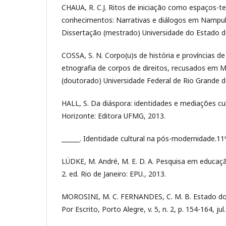
CHAUA, R. C.J. Ritos de iniciação como espaços-
conhecimentos: Narrativas e diálogos em Namp
Dissertação (mestrado) Universidade do Estado do
COSSA, S. N. Corpo(u)s de história e províncias d
etnografia de corpos de direitos, recusados em
(doutorado) Universidade Federal de Rio Grande d
HALL, S. Da diáspora: identidades e mediações cult
Horizonte: Editora UFMG, 2013.
______. Identidade cultural na pós-modernidade.11
LÜDKE, M. André, M. E. D. A. Pesquisa em educaçã
2. ed. Rio de Janeiro: EPU., 2013.
MOROSINI, M. C. FERNANDES, C. M. B. Estado d
Por Escrito, Porto Alegre, v. 5, n. 2, p. 154-164, jul