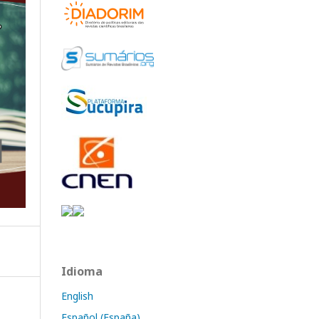
Idioma
English
Español (España)