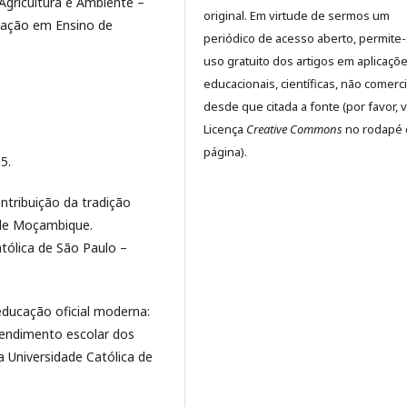
Agricultura e Ambiente –
original. Em virtude de sermos um
uação em Ensino de
periódico de acesso aberto, permite
uso gratuito dos artigos em aplicaçõ
educacionais, científicas, não comerci
desde que citada a fonte (por favor, v
Licença
Creative Commons
no rodapé 
página).
5.
ontribuição da tradição
s de Moçambique.
atólica de São Paulo –
educação oficial moderna:
 rendimento escolar dos
a Universidade Católica de