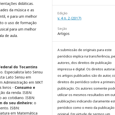
rientações didáticas.
dades da música e as
Edição
til, e para um melhor
v. 4 n. 2 (2017)
sto o uso de formação
Seção
sical para um melhor
Artigos
a de aula.
A submissão de originais para este
periódico implica na transferência, p
autores, dos direitos de publicação
Federal do Tocantins
impressa e digital. Os direitos autora
. Especialista lato Sensu
os artigos publicados são do autor, 
lista Lato Sensu em
direitos do periódico sobre a primeir
 em Administração em MKT
 livros -
Consumo e
publicação. Os autores somente pod
ção da renda. ISBN:
utilizar os mesmos resultados em ou
co ao cotidiano. ISBN:
publicações indicando claramente es
m do seu dinheiro:
o
periódico como o meio da publicação
mento. ISBN:
ciatura em Matemática
original. Em virtude de sermos um