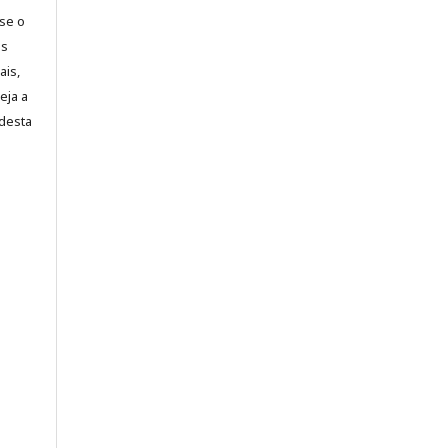
-se o
es
ais,
eja a
desta