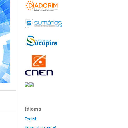
Idioma
English
Español (España)