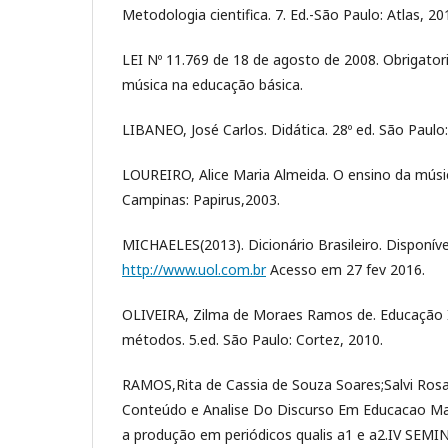
Metodologia cientifica. 7. Ed.-São Paulo: Atlas, 20
LEI Nº 11.769 de 18 de agosto de 2008. Obrigator
música na educação básica.
LIBANEO, José Carlos. Didática. 28º ed. São Paulo
LOUREIRO, Alice Maria Almeida. O ensino da músi
Campinas: Papirus,2003.
MICHAELES(2013). Dicionário Brasileiro. Disponív
http://www.uol.com.br
Acesso em 27 fev 2016.
OLIVEIRA, Zilma de Moraes Ramos de. Educação I
métodos. 5.ed. São Paulo: Cortez, 2010.
RAMOS,Rita de Cassia de Souza Soares;Salvi Rosa
Conteúdo e Analise Do Discurso Em Educacao Ma
a produção em periódicos qualis a1 e a2.IV S