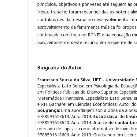
princípios, objetivos e por vezes até seguem as o
Neste trabalho foram reconhecidas as potenciali
contribuições da mesma no desenvolvimento infan
aproveitamento da ferramenta música foi propo
continuada com foco no RCNEI e na educação mu
aproveitamento deste recurso em ambiente de sal
Biografia do Autor
Francisco Sousa da Silva,
UFT - Universidade 
Especialista Lato Sensu em Psicologia da Educação
em Políticas Públicas do Ensino Superior. Especia
Matemática Financeira. Especialista Lato Sensu
e RH. Bacharel em Ciências Econômicas. Autor dos
poupança
: uma abordagem sob a ótica da aloca
9788591618613. Ano: 2014.
Estatística
: do bási
9788591618620. Ano: 2014.
A arte de cuidar be
mercado de capitais como alternativa de investi
9788591618606. Ano: 2013. Graduando em Licen