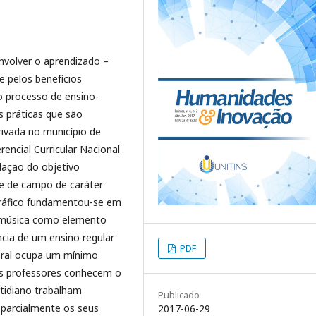
nvolver o aprendizado –
e pelos benefícios
 processo de ensino-
 práticas que são
rivada no município de
encial Curricular Nacional
lação do objetivo
 e de campo de caráter
gráfico fundamentou-se em
 música como elemento
cia de um ensino regular
PDF
eral ocupa um mínimo
os professores conhecem o
otidiano trabalham
Publicado
parcialmente os seus
2017-06-29