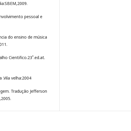
ia:SBEM,2009.
envolvimento pessoal e
ia do ensino de música
011.
o Cientifico.23˚.ed.at.
 .Vila velha:2004
gem. Tradução Jefferson
,2005.