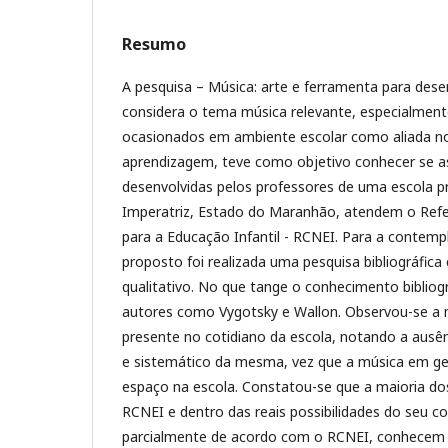
Resumo
A pesquisa – Música: arte e ferramenta para dese
considera o tema música relevante, especialment
ocasionados em ambiente escolar como aliada no
aprendizagem, teve como objetivo conhecer se as
desenvolvidas pelos professores de uma escola p
Imperatriz, Estado do Maranhão, atendem o Refer
para a Educação Infantil - RCNEI. Para a contemp
proposto foi realizada uma pesquisa bibliográfica
qualitativo. No que tange o conhecimento biblio
autores como Vygotsky e Wallon. Observou-se a
presente no cotidiano da escola, notando a ausên
e sistemático da mesma, vez que a música em g
espaço na escola. Constatou-se que a maioria d
RCNEI e dentro das reais possibilidades do seu c
parcialmente de acordo com o RCNEI, conhecem 