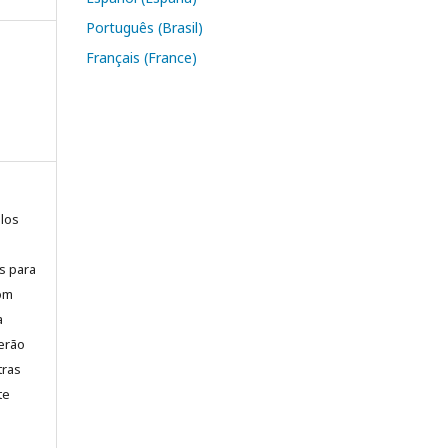
Português (Brasil)
Français (France)
elos
is para
com
a
erão
tras
te