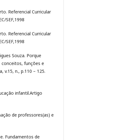
o. Referencial Curricular
MEC/SEF,1998
o. Referencial Curricular
MEC/SEF,1998
igues Souza. Porque
 conceitos, funções e
 v.15, n., p.110 – 125.
cação infantil.Artigo
mação de professores(as) e
de. Fundamentos de