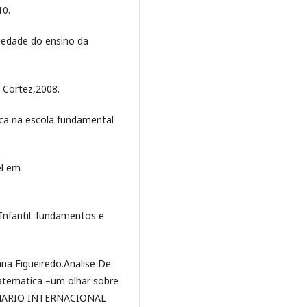
10.
iedade do ensino da
: Cortez,2008.
ca na escola fundamental
el em
nfantil: fundamentos e
na Figueiredo.Analise De
tematica –um olhar sobre
EMINARIO INTERNACIONAL