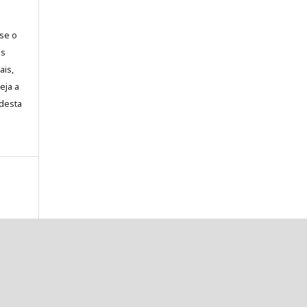
-se o
es
ais,
eja a
desta