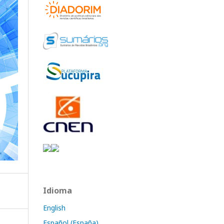
Idioma
English
Español (España)