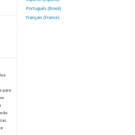
Português (Brasil)
Français (France)
elos
is para
com
a
erão
tras
te