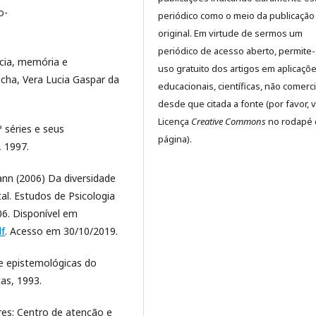
o-
periódico como o meio da publicação
original. Em virtude de sermos um
periódico de acesso aberto, permite
ncia, memória e
uso gratuito dos artigos em aplicaçõ
cha, Vera Lucia Gaspar da
educacionais, científicas, não comerci
desde que citada a fonte (por favor, v
Licença
Creative Commons
no rodapé 
 séries e seus
página).
, 1997.
ann (2006) Da diversidade
l. Estudos de Psicologia
06. Disponível em
df
. Acesso em 30/10/2019.
s e epistemológicas do
as, 1993.
es: Centro de atenção e