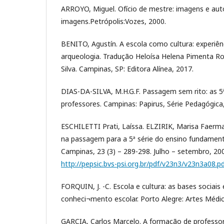
ARROYO, Miguel. Ofício de mestre: imagens e aut
imagens.Petrópolis:Vozes, 2000.
BENITO, Agustín. A escola como cultura: experiê
arqueologia. Tradução Heloísa Helena Pimenta Ro
Silva. Campinas, SP: Editora Alínea, 2017.
DIAS-DA-SILVA, M.H.G.F. Passagem sem rito: as 5ª
professores. Campinas: Papirus, Série Pedagógica
ESCHILETTI Prati, Laíssa. ELZIRIK, Marisa Faerm
na passagem para a 5ª série do ensino fundamenta
Campinas, 23 (3) – 289-298. Julho – setembro, 20
http://pepsic.bvs-psi.org.br/pdf/v23n3/v23n3a08.p
FORQUIN, J. -C. Escola e cultura: as bases sociai
conheci¬mento escolar. Porto Alegre: Artes Médic
GARCIA, Carlos Marcelo. A formação de professor