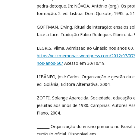
pedra-detoque. In: NÓVOA, António (org.). Os pro
formação. 2. ed. Lisboa: Dom Quixote, 1995. p. 51
GOFFMAN, Erving. Ritual de interação: ensaios 
face a face. Tradução Fabio Rodrigues Ribeiro da Si
LEGRIS, Vilma. Admissão ao Ginásio nos anos 60. 
https://ieccmemorias.wordpress.com/2012/07/07/
nos-anos-60/
Acesso em 30/10/19.
LIBÂNEO, José Carlos. Organização e gestão da esc
ed. Goiânia, Editora Alternativa, 2004.
ZOTTI, Solange Aparecida. Sociedade, educação e c
jesuítas aos anos de 1980. Campinas: Autores Asso
Plano, 2004.
_______ Organização do ensino primário no Brasil: 
currículo oficial. Disponível em