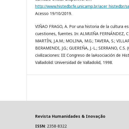
http://www.histedbr.fe.unicamp.br/acer_histedb
Acesso 19/10/2019.
VIÑAO FRAGO, A. Por una historia de la cultura es
cuestiones, fuentes. In: ALMUIÑA FERNÁNDEZ, C.;
MARTÍN, J.A.M.; MOLINA, M.G.; TAVERA, S.; VILLAR
BERAMENDI, J.G.; GUEREÑA, J.-L.; SERRANO, C.S. (O
civilizaciones: III Congreso de laAsociación de H
Valladolid: Universidad de Valladolid, 1998.
Revista Humanidades & Inovação
ISSN
: 2358-8322