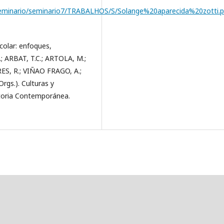
r/seminario/seminario7/TRABALHOS/S/Solange%20aparecida%20zotti.p
colar: enfoques,
 ARBAT, T.C.; ARTOLA, M.;
ES, R.; VIÑAO FRAGO, A.;
rgs.). Culturas y
istoria Contemporánea.