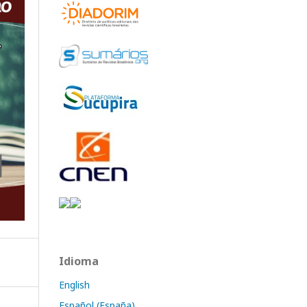
Idioma
English
Español (España)