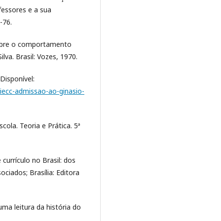
fessores e a sua
-76.
sobre o comportamento
lva. Brasil: Vozes, 1970.
Disponível:
iecc-admissao-ao-ginasio-
ola. Teoria e Prática. 5ª
urrículo no Brasil: dos
ciados; Brasília: Editora
uma leitura da história do