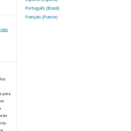
Português (Brasil)
Français (France)
e não
elos
is para
com
a
erão
tras
te