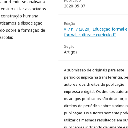
Publicado
 pretende-se analisar a
2020-05-07
 ensino estar associados
na construção humana
atizamos a dissociação
Edição
v. 7 n. 7 (2020): Educação formal 
indo sobre a formação de
formal, cultura e currículo II
scolar.
Seção
Artigos
A submissão de originais para este
periódico implica na transferência, p
autores, dos direitos de publicação
impressa e digital. Os direitos autora
os artigos publicados são do autor, 
direitos do periódico sobre a primeir
publicação. Os autores somente pod
utilizar os mesmos resultados em ou
publicações indicando claramente es