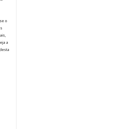
-se o
es
ais,
eja a
desta