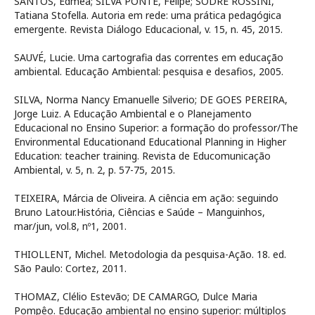
SANTOS, Edméa; SILVA PONTE, Felipe; SODRÉ ROSSINI,
Tatiana Stofella. Autoria em rede: uma prática pedagógica
emergente. Revista Diálogo Educacional, v. 15, n. 45, 2015.
SAUVÉ, Lucie. Uma cartografia das correntes em educação
ambiental. Educação Ambiental: pesquisa e desafios, 2005.
SILVA, Norma Nancy Emanuelle Silverio; DE GOES PEREIRA,
Jorge Luiz. A Educação Ambiental e o Planejamento
Educacional no Ensino Superior: a formação do professor/The
Environmental Educationand Educational Planning in Higher
Education: teacher training. Revista de Educomunicação
Ambiental, v. 5, n. 2, p. 57-75, 2015.
TEIXEIRA, Márcia de Oliveira. A ciência em ação: seguindo
Bruno Latour.História, Ciências e Saúde – Manguinhos,
mar/jun, vol.8, nº1, 2001.
THIOLLENT, Michel. Metodologia da pesquisa-Ação. 18. ed.
São Paulo: Cortez, 2011.
THOMAZ, Clélio Estevão; DE CAMARGO, Dulce Maria
Pompêo. Educação ambiental no ensino superior: múltiplos