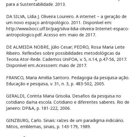
para a Sustentabilidade. 2013.
DA SILVA, Lídia J. Oliveira Loureiro. A internet – a geração de
um novo espaço antropológico. 2011. Disponível em:
http://www.bocc.uff.br/pag/silva-lidia-oliveira-Internet-espaco-
antropologico.pdf. Acesso em: maio de 2017.
DE ALMEIDA NOBRE, Júlio Cesar; PEDRO, Rosa Maria Leite
Ribeiro. Reflexões sobre possibilidades metodológicas da
Teoria Ator-Rede. Cadernos UniFOA, v. 5, n.14, p.47-56, 2017.
Disponível em:
.Acessoem: maio de 2017.
FRANCO, Maria Amélia Santoro. Pedagogia da pesquisa-ação.
Educação e pesquisa, v. 31, n. 3, p. 483-502, 2005.
GERALDI, Corinta Maria Grisolia. Desafios da pesquisa no
cotidiano da/na escola. Cotidiano e diferentes saberes. Rio de
Janeiro: DP&A, p. 181-222, 2006.
GINZBURG, Carlo. Sinais: raízes de um paradigma indiciário.
Mitos, emblemas, sinais, p. 143-179, 1989.