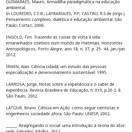
GUIMARÃES, Mauro. Armadilha paradigmática na educação
ambiental.
In LOUREIRO, C.F.B.; LAYRARGUES, P.P.; CASTRO, R.S.de (orgs.).
Pensamento complexo, dialética e educação ambiental. São
Paulo: Cortez, 2006.
INGOLD, Tim. Trazendo as coisas de volta à vida:
emaranhados criativos num mundo de materiais. Horizontes
Antropológicos, Porto Alegre, ano 18, n. 37, p. 25- 44, jan./jun.
2012.
IRWIN, Alan. Ciência cidadã: um estudo das pessoas:
especialização e desenvolvimento sustentável. 1995.
LARROSA, Jorge. Notas sobre a experiência e o saber de
experiência. Revista Brasileira de Educação, n. 019, p.20-2. 8.
São Paulo, 2002.
LATOUR, Bruno. Ciência em Ação: como seguir cientistas e
engenheiros sociedade afora. São Paulo: UNESP, 2002.
______. Reagregando o social: uma introdução à teoria do ator-
rede. Salvador: Edufba, 2012.