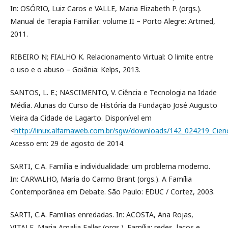
In: OSÓRIO, Luiz Caros e VALLE, Maria Elizabeth P. (orgs.).
Manual de Terapia Familiar: volume II – Porto Alegre: Artmed,
2011.
RIBEIRO N; FIALHO K. Relacionamento Virtual: O limite entre
o uso e o abuso – Goiânia: Kelps, 2013.
SANTOS, L. E.; NASCIMENTO, V. Ciência e Tecnologia na Idade
Média. Alunas do Curso de História da Fundação José Augusto
Vieira da Cidade de Lagarto. Disponível em
<
http://linux.alfamaweb.com.br/sgw/downloads/142_024219_Cienc
Acesso em: 29 de agosto de 2014.
SARTI, C.A. Família e individualidade: um problema moderno.
In: CARVALHO, Maria do Carmo Brant (orgs.). A Família
Contemporânea em Debate. São Paulo: EDUC / Cortez, 2003.
SARTI, C.A. Famílias enredadas. In: ACOSTA, Ana Rojas,
VITALE, Maria Amalia Faller (orgs.). Família: redes, laços e