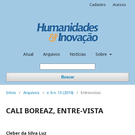
Cadastro
Acesso
Atual
Arquivos
Notícias
Sobre
Buscar
Início
/
Arquivos
/
v. 6 n. 13 (2019)
/
Entrevistas
CALI BOREAZ, ENTRE-VISTA
Cleber da Silva Luz