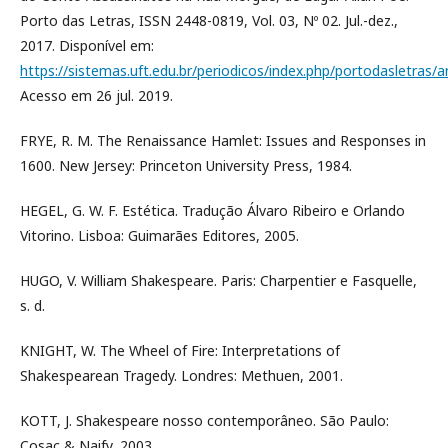
Porto das Letras, ISSN 2448-0819, Vol. 03, Nº 02. Jul.-dez.,
2017. Disponível em:
https://sistemas.uft.edu.br/periodicos/index.php/portodasletras/a
Acesso em 26 jul. 2019.
FRYE, R. M. The Renaissance Hamlet: Issues and Responses in
1600. New Jersey: Princeton University Press, 1984.
HEGEL, G. W. F. Estética. Tradução Álvaro Ribeiro e Orlando
Vitorino. Lisboa: Guimarães Editores, 2005.
HUGO, V. William Shakespeare. Paris: Charpentier e Fasquelle,
s. d.
KNIGHT, W. The Wheel of Fire: Interpretations of
Shakespearean Tragedy. Londres: Methuen, 2001.
KOTT, J. Shakespeare nosso contemporâneo. São Paulo:
Cosac & Naify, 2003.