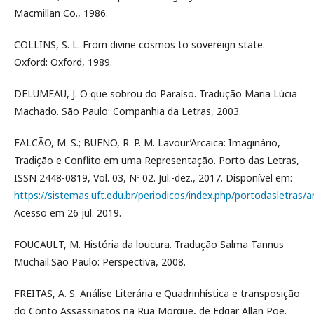
Macmillan Co., 1986.
COLLINS, S. L. From divine cosmos to sovereign state.
Oxford: Oxford, 1989.
DELUMEAU, J. O que sobrou do Paraíso. Tradução Maria Lúcia
Machado. São Paulo: Companhia da Letras, 2003.
FALCÃO, M. S.; BUENO, R. P. M. Lavour’Arcaica: Imaginário,
Tradição e Conflito em uma Representação. Porto das Letras,
ISSN 2448-0819, Vol. 03, Nº 02. Jul.-dez., 2017. Disponível em:
https://sistemas.uft.edu.br/periodicos/index.php/portodasletras/a
Acesso em 26 jul. 2019.
FOUCAULT, M. História da loucura. Tradução Salma Tannus
Muchail.São Paulo: Perspectiva, 2008.
FREITAS, A. S. Análise Literária e Quadrinhística e transposição
do Conto Assassinatos na Rua Morgue, de Edgar Allan Poe.