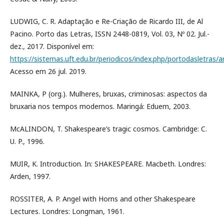
LUDWIG, C. R. Adaptação e Re-Criação de Ricardo III, de Al
Pacino. Porto das Letras, ISSN 2448-0819, Vol. 03, Nº 02. Jul.-
dez., 2017. Disponível em:
https://sistemas.uft.edu.br/periodicos/index.php/portodasletras/a
Acesso em 26 jul. 2019.
MAINKA, P (org.). Mulheres, bruxas, criminosas: aspectos da
bruxaria nos tempos modernos. Maringá: Eduem, 2003.
McALINDON, T. Shakespeare’s tragic cosmos. Cambridge: C.
U. P., 1996.
MUIR, K. Introduction. In: SHAKESPEARE. Macbeth. Londres:
Arden, 1997.
ROSSITER, A. P. Angel with Horns and other Shakespeare
Lectures. Londres: Longman, 1961.