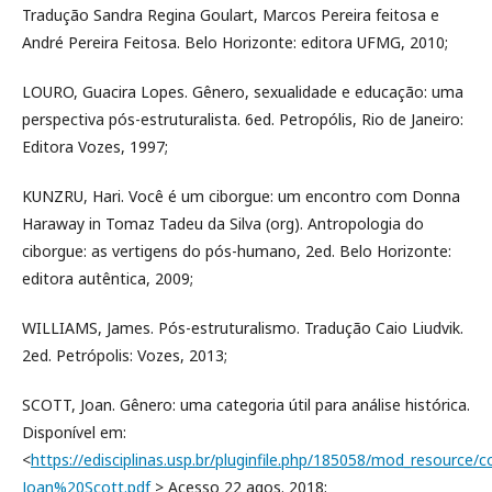
Tradução Sandra Regina Goulart, Marcos Pereira feitosa e
André Pereira Feitosa. Belo Horizonte: editora UFMG, 2010;
LOURO, Guacira Lopes. Gênero, sexualidade e educação: uma
perspectiva pós-estruturalista. 6ed. Petropólis, Rio de Janeiro:
Editora Vozes, 1997;
KUNZRU, Hari. Você é um ciborgue: um encontro com Donna
Haraway in Tomaz Tadeu da Silva (org). Antropologia do
ciborgue: as vertigens do pós-humano, 2ed. Belo Horizonte:
editora autêntica, 2009;
WILLIAMS, James. Pós-estruturalismo. Tradução Caio Liudvik.
2ed. Petrópolis: Vozes, 2013;
SCOTT, Joan. Gênero: uma categoria útil para análise histórica.
Disponível em:
<
https://edisciplinas.usp.br/pluginfile.php/185058/mod_resourc
Joan%20Scott.pdf
> Acesso 22 agos. 2018;